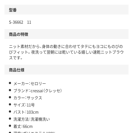
型番
S-36662 11
商品の特徴
ニット素材だから、身体の動きに合わせてタテにもヨコにものびの
びフィット。夜洗って翌朝には乾いている嬉しい速乾ニットブラウ
スです。
商品仕様
メーカー：セロリー
ブランド：cressai（クレッセ）
カラー：サックス
サイズ：11号
バスト：103cm
洗濯方法：洗濯機洗い
着丈：66cm