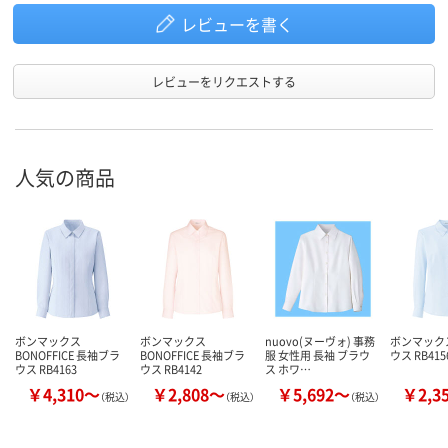
レビューを書く
レビューをリクエストする
人気の商品
ボンマックス
ボンマックス
nuovo(ヌーヴォ) 事務
ボンマック
BONOFFICE 長袖ブラ
BONOFFICE 長袖ブラ
服 女性用 長袖 ブラウ
ウス RB415
ウス RB4163
ウス RB4142
ス ホワ…
￥4,310～
￥2,808～
￥5,692～
￥2,3
（税込）
（税込）
（税込）