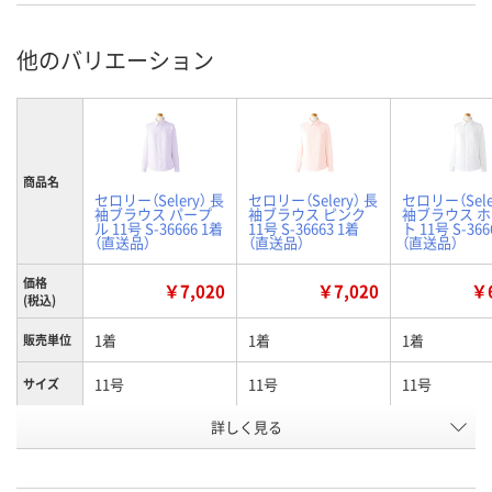
他のバリエーション
商品名
セロリー（Selery） 長
セロリー（Selery） 長
セロリー（Sele
袖ブラウス パープ
袖ブラウス ピンク
袖ブラウス 
ル 11号 S-36666 1着
11号 S-36663 1着
ト 11号 S-366
（直送品）
（直送品）
（直送品）
価格
￥7,020
￥7,020
￥6
(税込)
1着
1着
1着
販売単位
11号
11号
11号
サイズ
詳しく見る
パープル
ピンク
ホワイト
カラー
お申込番
K466472
K466334
K466342
号