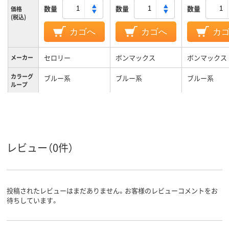
数量
数量
数量
価格
(税込)
カゴへ
カゴへ
カ
セロリー
ボンマックス
ボンマックス
メーカー
カラーグ
ブルー系
ブルー系
ブルー系
ループ
11号
11号
11号
サイズ
レビュー（0件）
投稿されたレビューはまだありません。お客様のレビューコメントをお
待ちしています。