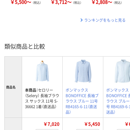
￥5,500～
￥3,712～
￥2,808～
（税込）
（税込）
（税込）
ランキングをもっと見る
類似商品と比較
商品名
本商品：
セロリー
ボンマックス
ボンマックス
（Selery） 長袖ブラウ
BONOFFICE 長袖ブ
BONOFFICE
ス サックス 11号 S-
ラウス ブルー 11号
ラウス ブルー
36662 1着（直送品）
RB4165-6-11（直送
号 RB4169-6-
品）
送品）
￥7,020
￥5,450
￥6