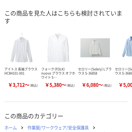
直送品
直送品
直送品
在庫
この商品を見た人はこちらも検討されていま
す
8月27日（木）まで
8月27日（木）まで
8月27日（木）
お届け日
数量
数量
数量
カゴへ
カゴへ
カ
アイトス 長袖ブラウス
フォーク（FOLK）
セロリー(Selery) Lブラ
セロリー(Sel
HCB4101-001
nuovo ブラウス オフホ
ウス S-36858
ウス S-368
ワイト S…
￥3,712～
￥5,380～
￥6,080～
￥5,0
（税込）
（税込）
（税込）
この商品のカテゴリー
ホーム
作業服/ワークウェア/安全保護具