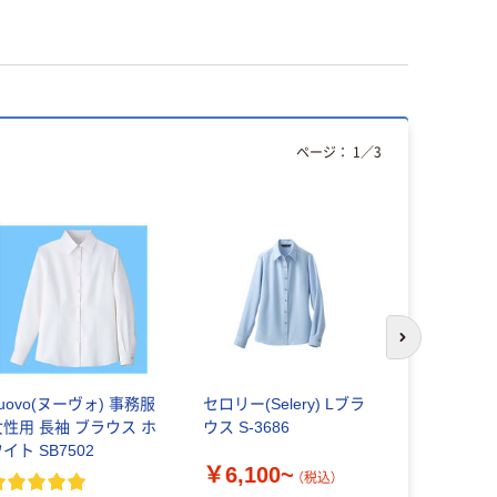
ページ：
1
／
3
アウトレッ
次のスライド
uovo(ヌーヴォ) 事務服
セロリー(Selery) Lブラ
ボンマック
女性用 長袖 ブラウス ホ
ウス S-3686
ウス RB41
イト SB7502
￥6,100~
￥3,625
（税込）