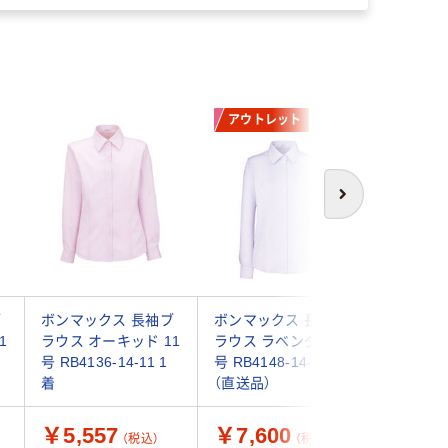
アウトレット
次へ
ブ
ボンマックス 長袖ブ
ボンマックス 長袖ブ
ボンマッ
1
ラウス オーキッド 11
ラウス ラベンダー 5
ラウス パ
号 RB4136-14-11 1
号 RB4148-14-5 1着
RB4155-
着
（直送品）
送品）
￥5,557
￥7,600
￥4,4
（税込）
（税込）