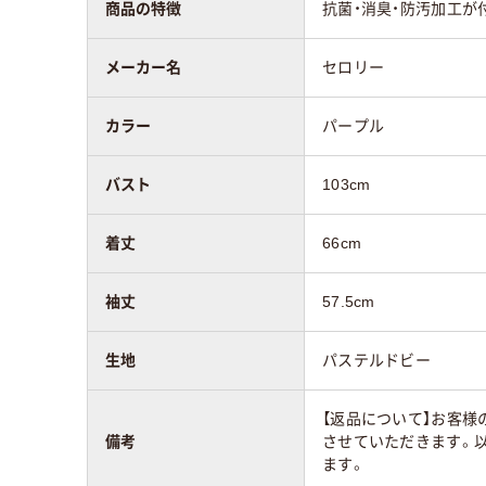
商品の特徴
抗菌・消臭・防汚加工
メーカー名
セロリー
カラー
パープル
バスト
103cm
着丈
66cm
袖丈
57.5cm
生地
パステルドビー
【返品について】お客様
備考
させていただきます。
ます。