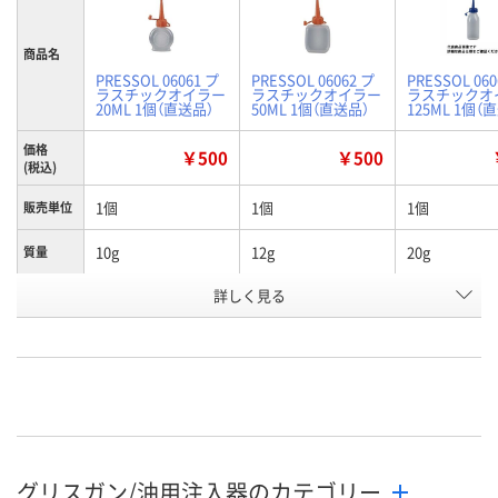
商品名
PRESSOL 06061 プ
PRESSOL 06062 プ
PRESSOL 060
ラスチックオイラー
ラスチックオイラー
ラスチックオ
20ML 1個（直送品）
50ML 1個（直送品）
125ML 1個（
価格
￥500
￥500
(税込)
1個
1個
1個
販売単位
10g
12g
20g
質量
お申込番
詳しく見る
J703955
J703992
J703993
号
あり
あり
わずか
在庫
8月20日（木）まで
8月20日（木）まで
8月20日（木）
お届け日
数量
数量
数量
グリスガン/油用注入器のカテゴリー