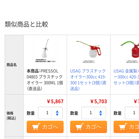
類似商品と比較
商品名
本商品：
PRESSOL
USAG プラスチック
USAG 金属
04803 プラスチック
オイラー300cc 419-
ー300cc 420-3
オイラー 300ML 1個
300 1セット(3個)（直
セット(3個)（
（直送品）
送品）
￥5,867
￥5,703
￥7
数量
数量
数量
価格
(税込)
カゴへ
カゴへ
カ