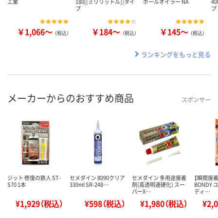
工業
180[[ミリリットル]]タイ
ボールオイラー NA
4
プ
プ
￥1,066～
￥184～
￥145～
（税込）
（税込）
（税込）
ランキングをもっと見る
メーカーからのおすすめ商品
スポンサー
ジット 修復の鉄人 ST-
セメダイン 8090クリア
セメダイン 多用途接着
【瞬間接着
S70 1本
330ml SR-248…
剤(高透明速硬化) スー
BONDY
パーX…
ディ…
¥1,929（税込）
¥598（税込）
¥1,980（税込）
¥2,