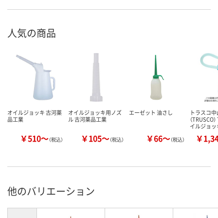
人気の商品
オイルジョッキ 古河薬
オイルジョッキ用ノズ
エーゼット 油さし
トラスコ中
品工業
ル 古河薬品工業
（TRUSCO）
イルジョッ
￥510～
￥105～
￥66～
￥1,3
（税込）
（税込）
（税込）
他のバリエーション