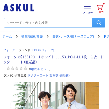
カゴ
メニュー
ホーム
衛生/医療/介護
白衣・ナース服(ナースウェア)
ド
フォーク
ブランド：
FOLK（フォーク）
フォーク カ】1531POー1 ホワイト LL 1531PO-1-LL 1枚 白衣 ド
クターコート（直送品）
（
0
件のレビュー
）
ランキングを見る：
ドクターコート（診察衣・薬局衣）