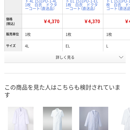
ト 4L 1531PO-1-4L
ト EL 1531PO-1-EL
ト L 1531PO-1
1枚 白衣 ドクタ
1枚 白衣 ドクタ
枚 白衣 ド
ーコート（直送品）
ーコート（直送品）
コート（直送品
価格
￥4,370
￥4,370
￥4
(税込)
1枚
1枚
1枚
販売単位
4L
EL
L
サイズ
お申込番
詳しく見る
K742457
K742456
K742454
号
直送品
直送品
直送品
在庫
8月24日（月）まで
8月24日（月）まで
8月24日（月）
お届け日
この商品を見た人はこちらも検討されていま
す
数量
数量
数量
カゴへ
カゴへ
カ