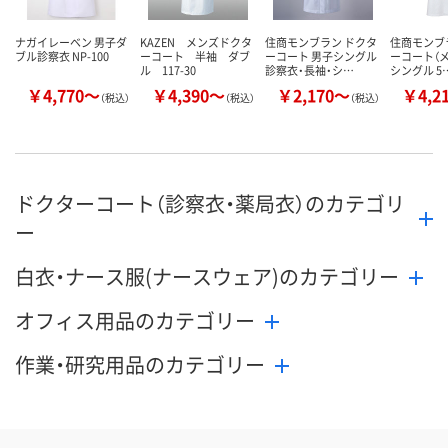
ナガイレーベン 男子ダ
KAZEN メンズドクタ
住商モンブラン ドクタ
住商モンブ
ブル診察衣 NP-100
ーコート 半袖 ダブ
ーコート 男子シングル
ーコート（メ
ル 117-30
診察衣・長袖・シ…
シングル 5
￥4,770～
￥4,390～
￥2,170～
￥4,2
（税込）
（税込）
（税込）
ドクターコート（診察衣・薬局衣）のカテゴリ
ー
白衣・ナース服(ナースウェア)のカテゴリー
オフィス用品のカテゴリー
作業・研究用品のカテゴリー