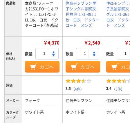
本商品：
フォーク
住商モンブラン 男
住商モンブラ
商品名
カ】1531POー1 ホワ
子シングル診察衣
子長袖診察衣
イト LL 1531PO-1-
長袖 白 L 81-491 1
グル L 81-3
LL 1枚 白衣 ドク
枚 白衣 ドクター
白衣 ドクタ
ターコート（直送品）
コート メンズ
ト メンズ
￥4,370
￥2,540
￥2
数量
数量
数量
価格
(税込)
カゴへ
カゴへ
カ
評価
3.5
3.6
（
4件
）
（
3件
）
フォーク
住商モンブラン
住商モンブラ
メーカー
ホワイト系
ホワイト系
ホワイト系
カラーグ
ループ
LL
L
L
サイズ