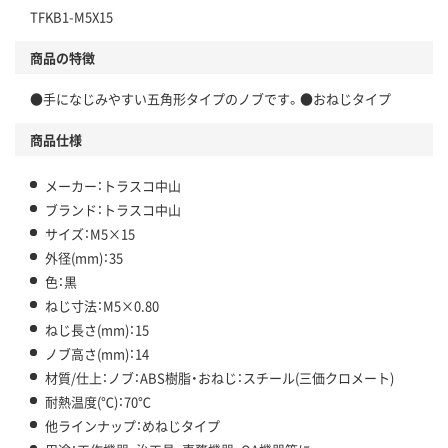
TFKB1-M5X15
商品の特徴
●手になじみやすい五角形タイプのノブです。●おねじタイプ
商品仕様
メーカー：トラスコ中山
ブランド：トラスコ中山
サイズ：M5×15
外径(mm)：35
色：黒
ねじ寸法：M5×0.80
ねじ長さ(mm)：15
ノブ高さ(mm)：14
材質/仕上：ノブ：ABS樹脂・おねじ：スチール(三価クロメート)
耐熱温度(℃)：70℃
他ラインナップ：めねじタイプ