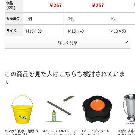
価格
￥267
￥267
(税込)
1個
1個
1個
販売単位
M10×30
M10×40
M10×50
サイズ
ノブ高さ
詳しく見る
17
17
17
(mm)
お申込番
K795505
K795529
K795530
号
この商品を見た人はこちらも検討されていま
あり
あり
あり
在庫
す
8月12日（水）
8月12日（水）
8月12日（水）
お届け日
数量
数量
数量
カゴへ
カゴへ
カ
ヒマラヤ化学工業所 カ
スリーエム（3M） スコッ
コノエ ノブスターN
江部松商事
ラーバケツ 8型
チブライト バスシャイ
KNOBSTARN
（EBEMATS