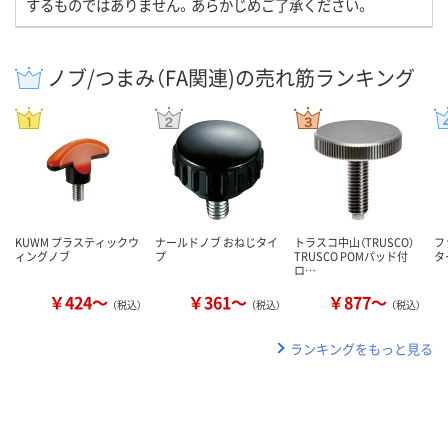
するものではありません。あらかじめご了承ください。
ノブ/つまみ（FA関連)の売れ筋ランキング
KUWM プラスティックウ
ナールドノブ おねじタイ
トラスコ中山（TRUSCO）
フ
ィングノブ
プ
TRUSCO POMパッド付
タ
ロ…
￥424～
￥361～
￥877～
（税込）
（税込）
（税込）
ランキングをもっと見る