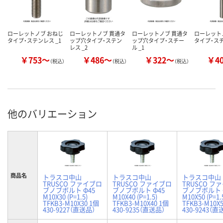
ローレットノブ おねじ
ローレットノブ 貫通タ
ローレットノブ 貫通タ
ローレット
タイプ・ステンレス _1
ップ穴タイプ・ステン
ップ穴タイプ・スチー
タイプ・スチ
レス _2
ル _1
￥753～
￥486～
￥322～
￥4
（税込）
（税込）
（税込）
他のバリエーション
商品名
トラスコ中山
トラスコ中山
トラスコ中山
TRUSCO ファイブロ
TRUSCO ファイブロ
TRUSCO フ
ブノブボルト Φ45
ブノブボルト Φ45
ブノブボルト 
M10X30 (P=1.5)
M10X40 (P=1.5)
M10X50 (P=1.
TFKB3-M10X30 1個
TFKB3-M10X40 1個
TFKB3-M10X
430-9227（直送品）
430-9235（直送品）
430-9243（直