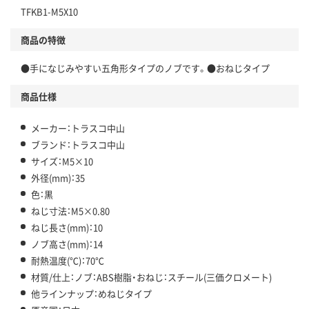
TFKB1-M5X10
商品の特徴
●手になじみやすい五角形タイプのノブです。●おねじタイプ
商品仕様
メーカー：トラスコ中山
ブランド：トラスコ中山
サイズ：M5×10
外径(mm)：35
色：黒
ねじ寸法：M5×0.80
ねじ長さ(mm)：10
ノブ高さ(mm)：14
耐熱温度(℃)：70℃
材質/仕上：ノブ：ABS樹脂・おねじ：スチール(三価クロメート)
他ラインナップ：めねじタイプ