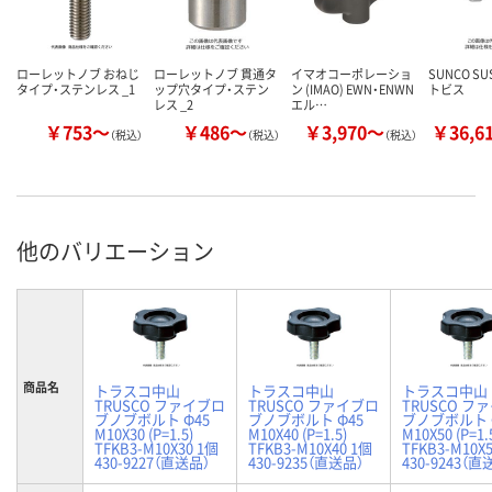
ローレットノブ おねじ
ローレットノブ 貫通タ
イマオコーポレーショ
SUNCO S
タイプ・ステンレス _1
ップ穴タイプ・ステン
ン (IMAO) EWN・ENWN
トビス
レス _2
エル…
￥753～
￥486～
￥3,970～
￥36,6
（税込）
（税込）
（税込）
他のバリエーション
商品名
トラスコ中山
トラスコ中山
トラスコ中山
TRUSCO ファイブロ
TRUSCO ファイブロ
TRUSCO フ
ブノブボルト Φ45
ブノブボルト Φ45
ブノブボルト 
M10X30 (P=1.5)
M10X40 (P=1.5)
M10X50 (P=1.
TFKB3-M10X30 1個
TFKB3-M10X40 1個
TFKB3-M10X
430-9227（直送品）
430-9235（直送品）
430-9243（直