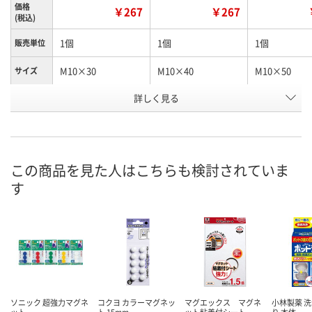
価格
￥267
￥267
(税込)
1個
1個
1個
販売単位
M10×30
M10×40
M10×50
サイズ
ノブ高さ
詳しく見る
17
17
17
(mm)
お申込番
K795505
K795529
K795530
号
この商品を見た人はこちらも検討されていま
あり
あり
あり
在庫
す
8月12日（水）
8月12日（水）
8月12日（水）
お届け日
数量
数量
数量
カゴへ
カゴへ
カ
ソニック 超強力マグネ
コクヨ カラーマグネッ
マグエックス マグネ
小林製薬 洗
ット
ト 15mm
ット粘着付シート
り 本体