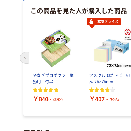
この商品を見た人が購入した商品
本気プライス
前のスライドへ
やなぎプロダクツ 業
アスクル はたらく ふ
務用 竹串
ん 75×75mm
￥840~
￥407~
（税込）
（税込）