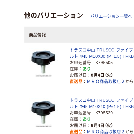
他のバリエーション
バリエーション一覧へ
商品情報
トラスコ中山 TRUSCO ファイ
ルト Φ45 M10X30 (P=1.5) TFK
1個 430-9227（直送品）
お申込番号
K795505
在庫
あり
お届け日
8月4日（火）
直送品
ＭＲＯ商品取扱店２
から
トラスコ中山 TRUSCO ファイ
ルト Φ45 M10X40 (P=1.5) TFK
1個 430-9235（直送品）
お申込番号
K795529
在庫
あり
お届け日
8月4日（火）
直送品
ＭＲＯ商品取扱店２
から