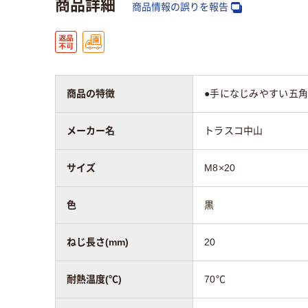
商品詳細
商品情報の誤りを報告
商品の特徴
●手になじみやすい五
メーカー名
トラスコ中山
サイズ
M8×20
色
黒
ねじ長さ(mm)
20
耐熱温度(℃)
70℃