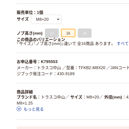
販売単位：1個
サイズ
17
16
14
ノブ高さ(mm)
この商品のバリエーション
「サイズ」「ノブ高さ(mm)」違いで 全16商品 あります。
すべて
お申込番号：K795553
メーカー：トラスコ中山
／型番：TFKB2-M8X20
／JANコード：
ジブック発注コード：430-9189
商品詳細
ブランド名
トラスコ中山
／
サイズ
M8×20
／
外径(mm)
4
M8×1.25
もっと見る