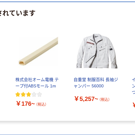
されています
じ
株式会社オーム電機 テ
自重堂 制服百科 長袖ジ
ープ付ABSモール 1m
ャンパー 56000
ン
￥5,257~
（税込）
￥176~
（税込）