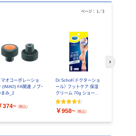
ページ：
1
／
3
次のスライド
イマオコーポレーショ
Dr.Scholl（ドクターショ
ナールドノ
 (IMAO) FA関連 ノブ・
ール） フットケア 保湿
イプ
つまみ_2
クリーム 70g ショール
￥361~
ズウェルネスカンパニ
￥374~
ー
（税込）
￥958~
（税込）