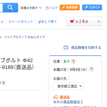
ヘルプ
各種お手続き
0
スイートポイント
あとで買う
カゴ
点
ファイブロブノブ おねじタイプ
商品情報を印刷する
ブボルト Φ42
在庫：
あり
30-9189（直送品）
お届け日：8月4日（火）
お届け先：
り玉
直送品
ＭＲＯ商品取扱店２