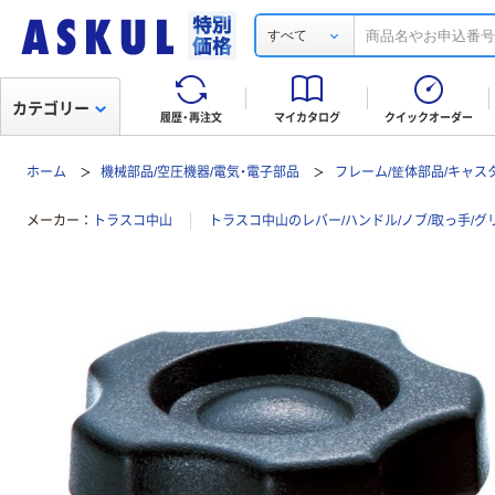
すべて
カテゴリー
履歴・再注文
マイカタログ
クイックオーダー
ホーム
機械部品/空圧機器/電気・電子部品
フレーム/筐体部品/キャス
メーカー
トラスコ中山
トラスコ中山のレバー/ハンドル/ノブ/取っ手/グ