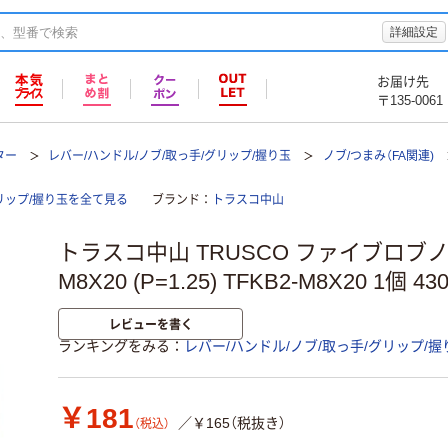
詳細設定
お届け先
〒135-0061
ター
レバー/ハンドル/ノブ/取っ手/グリップ/握り玉
ノブ/つまみ（FA関連)
リップ/握り玉を全て見る
ブランド
トラスコ中山
トラスコ中山 TRUSCO ファイブロブノ
M8X20 (P=1.25) TFKB2-M8X20 1個 4
レビューを書く
ランキングをみる
レバー/ハンドル/ノブ/取っ手/グリップ/握
￥181
／￥165（税抜き）
（税込）