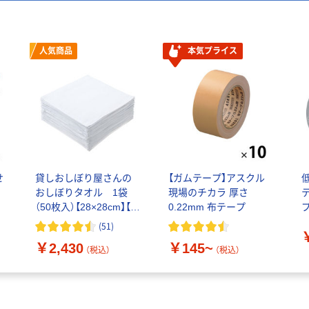
人気商品
本気プライス
せ
貸しおしぼり屋さんの
【ガムテープ】アスクル
おしぼりタオル 1袋
現場のチカラ 厚さ
（50枚入）【28×28cm】【業
0.22mm 布テープ
プ
務用】
(
51
)
￥2,430
￥145~
（税込）
（税込）