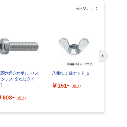
ページ：
1
／
2
次のスライド
低頭六角穴付ボルト（ス
八幡ねじ 蝶ナット_2
ユニボール
テンレス・全ねじタイ
字 1.0m
￥151~
）
クボールペ
（税込）
筆uni
￥603~
（税込）
￥140~