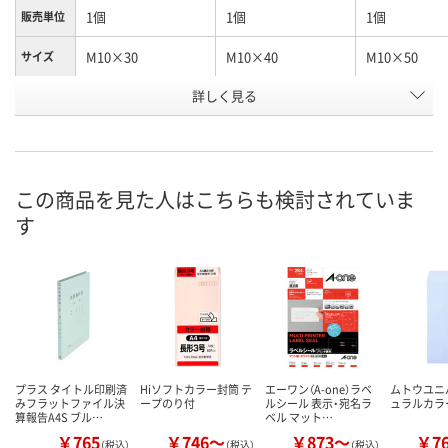
1個
1個
1個
販売単位
M10×30
M10×40
M10×50
サイズ
ノブ高さ
詳しく見る
17
17
17
(mm)
お申込番
K795505
K795529
K795530
号
この商品を見た人はこちらも検討されていま
あり
あり
あり
在庫
す
8月13日（木）
8月13日（木）
8月13日（木）
お届け日
数量
数量
数量
カゴへ
カゴへ
カ
プラス タイトル印刷済
Hiソフトカラー封筒 テ
エーワン（A-one）ラベ
ムトウユニ
みフラットファイル決
ープのり付
ルシール 表示・宛名ラ
ュラルカラ
算報告A4S ブル…
ベル マット…
￥765
￥746～
￥873～
￥7
（税込）
（税込）
（税込）