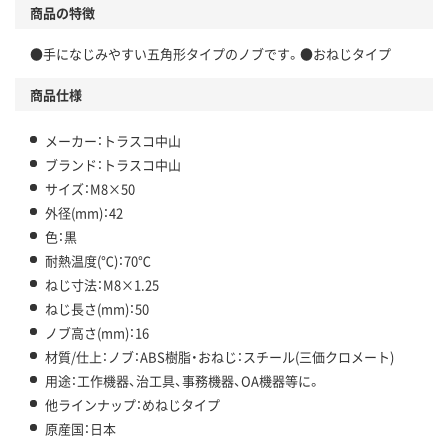
商品の特徴
●手になじみやすい五角形タイプのノブです。●おねじタイプ
商品仕様
メーカー：トラスコ中山
ブランド：トラスコ中山
サイズ：M8×50
外径(mm)：42
色：黒
耐熱温度(℃)：70℃
ねじ寸法：M8×1.25
ねじ長さ(mm)：50
ノブ高さ(mm)：16
材質/仕上：ノブ：ABS樹脂・おねじ：スチール(三価クロメート)
用途：工作機器、治工具、事務機器、OA機器等に。
他ラインナップ：めねじタイプ
原産国：日本