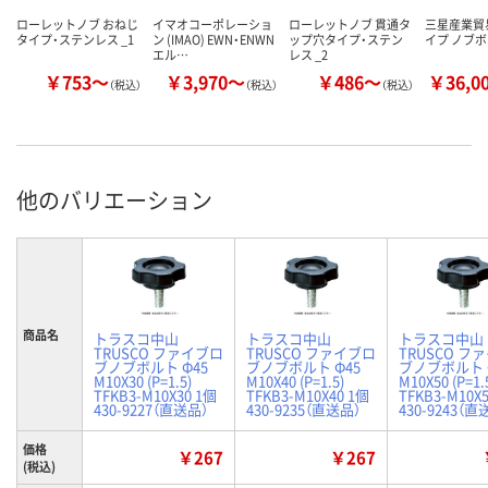
ローレットノブ おねじ
イマオコーポレーショ
ローレットノブ 貫通タ
三星産業貿易
タイプ・ステンレス _1
ン (IMAO) EWN・ENWN
ップ穴タイプ・ステン
イプ ノブボ
エル…
レス _2
￥753～
￥3,970～
￥486～
￥36,0
（税込）
（税込）
（税込）
他のバリエーション
商品名
トラスコ中山
トラスコ中山
トラスコ中山
TRUSCO ファイブロ
TRUSCO ファイブロ
TRUSCO フ
ブノブボルト Φ45
ブノブボルト Φ45
ブノブボルト 
M10X30 (P=1.5)
M10X40 (P=1.5)
M10X50 (P=1.
TFKB3-M10X30 1個
TFKB3-M10X40 1個
TFKB3-M10X
430-9227（直送品）
430-9235（直送品）
430-9243（直
価格
￥267
￥267
(税込)