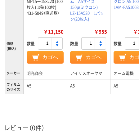
MP15ー158220 (100
ム A5サイズ
クロン A5 10
枚入) 1箱(100枚)
150μ(ミクロン)
LAM-FA51003
431-5049（直送品）
LZ-15A520 1パッ
ク(20枚入)
￥11,150
￥955
￥1
数量
数量
数量
価格
(税込)
カゴへ
カゴへ
カ
明光商会
アイリスオーヤマ
オーム電機
メーカー
フィルム
A5
A5
A5
のサイズ
フィルム
150μm
150μm
100μm
の厚さ
レビュー（0件）