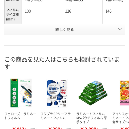
フィルム
100
126
146
サイズ横
(mm)
詳しく見る
診察券用
タイプ
お申込番
K798352
K798353
K798584
号
あり
あり
わずか
在庫
この商品を見た人はこちらも検討されていま
す
8月10日（月）
8月10日（月）
8月17日（月）
お届け日
数量
数量
数量
カゴへ
カゴへ
カ
フェローズ ラミネー
フジプラ CPリーフ ラ
ラミネートフィルム
アイリスオ
トフィルム
ミネートフィルム
MSパウチフィルム 厚
ミネートフ
手タイプ
刺サイズ～
￥443～
￥380～
￥3,098～
￥4