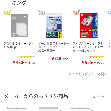
キング
アスクル ラミネートフィ
オーム電機 ラミネータ―
アイリスオーヤマ ラミ
オ
ルム 100μ
用クリーニングシート
ネートフィルム 名刺サ
ィ
A3&A4両機…
イズ～A3サイズ…
￥318
（税込）
￥480～
￥955～
（税込）
（税込）
ランキングをもっと見る
メーカーからのおすすめ商品
スポンサー