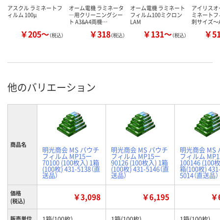
アスクル ラミネートフ
オーム電機 ラミネータ
オーム電機 ラミネート
アイリスオ
ィルム 100μ
―用クリーニングシー
フィルム100ミクロン
ミネートフ
ト A3&A4両機…
LAM
刺サイズ～
￥205～
￥318
￥131～
￥5
（税込）
（税込）
（税込）
他のバリエーション
商品名
明光商会 MS パウチ
明光商会 MS パウチ
明光商会 MS
フィルム MP15ー
フィルム MP15ー
フィルム MP1
70100 (100枚入) 1箱
90126 (100枚入) 1箱
100146 (100
(100枚) 431-5138（直
(100枚) 431-5146（直
箱(100枚) 431
送品）
送品）
5014（直送品）
価格
￥3,098
￥6,195
￥6
(税込)
1箱(100枚)
1箱(100枚)
1箱(100枚)
販売単位