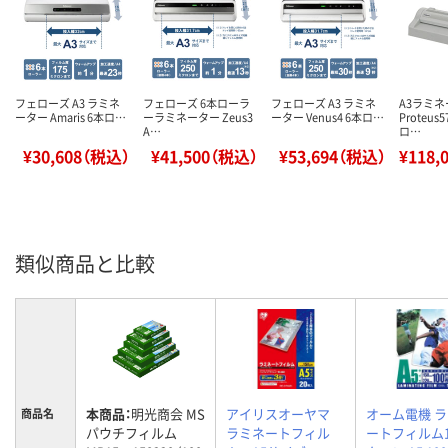
フェローズ A3 ラミネ
フェローズ 6本ローラ
フェローズ A3 ラミネ
A3ラミ
ーター Amaris 6本ロ…
ーラミネーター Zeus3
ーター Venus4 6本ロ…
Proteus5
A…
ロ…
¥30,608（税込）
¥41,500（税込）
¥53,694（税込）
¥118,
類似商品と比較
本商品：
明光商会 MS
アイリスオーヤマ
オーム電機 
商品名
パウチフィルム
ラミネートフィル
ートフィルム1