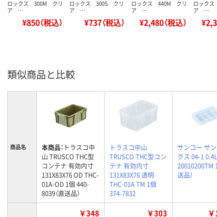
ロックス 300M クリ
ロックス 300S クリ
ロックス 440M クリ
ロックス 
ア …
ア …
ア …
ア …
¥850（税込）
¥737（税込）
¥2,480（税込）
¥2,
類似商品と比較
本商品：
トラスコ中
トラスコ中山
サンコー サ
商品名
山 TRUSCO THC型
TRUSCO THC型コン
クス 04-1 0.4
コンテナ 有効内寸
テナ 有効内寸
20010200TM
131X83X76 OD THC-
131X83X76 透明
送品）
01A-OD 1個 440-
THC-01A TM 1個
8039（直送品）
374-7832
￥348
￥303
￥1