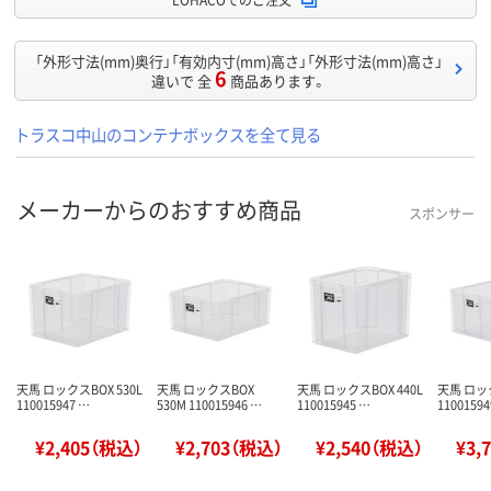
「外形寸法(mm)奥行」「有効内寸(mm)高さ」「外形寸法(mm)高さ」
6
違いで 全
商品あります。
トラスコ中山のコンテナボックスを全て見る
メーカーからのおすすめ商品
スポンサー
天馬 ロックスBOX 530L
天馬 ロックスBOX
天馬 ロックスBOX 440L
天馬 ロック
110015947 …
530M 110015946 …
110015945 …
11001594
¥2,405（税込）
¥2,703（税込）
¥2,540（税込）
¥3,