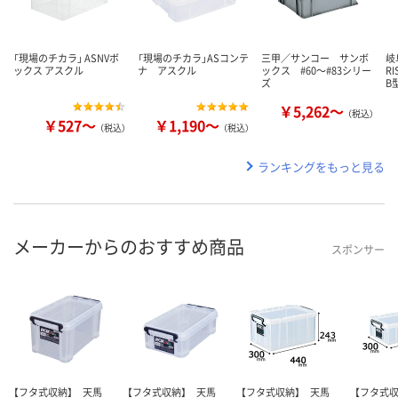
「現場のチカラ」 ASNVボ
「現場のチカラ」ASコンテ
三甲／サンコー サンボ
岐
ックス アスクル
ナ アスクル
ックス #60～#83シリー
R
ズ
B
￥5,262～
（税込）
￥527～
￥1,190～
（税込）
（税込）
ランキングをもっと見る
メーカーからのおすすめ商品
スポンサー
【フタ式収納】 天馬
【フタ式収納】 天馬
【フタ式収納】 天馬
【フタ式