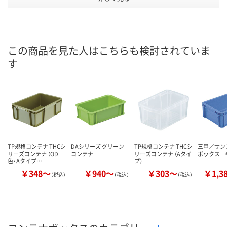
(mm)高
さ
外形寸法
100
120
120
(mm)高
さ
この商品を見た人はこちらも検討されていま
す
お申込番
K798895
K798804
K798922
号
あり
あり
あり
在庫
8月10日（月）
8月10日（月）
8月10日（月）
お届け日
数量
数量
数量
TP規格コンテナ THCシ
DAシリーズ グリーン
TP規格コンテナ THCシ
三甲／サン
リーズコンテナ （OD
コンテナ
リーズコンテナ （Aタイ
ボックス 
カゴへ
カゴへ
カ
色・Aタイプ…
プ）
￥348～
￥940～
￥303～
￥1,3
（税込）
（税込）
（税込）