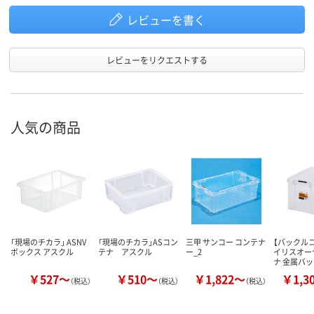
レビューを書く
レビューをリクエストする
人気の商品
「現場のチカラ」 ASNV
「現場のチカラ」ASコン
三甲 サンコー コンテナ
【バックル
ボックス アスクル
テナ アスクル
ー_2
イリスオー
ナ 金属バ
￥527～
￥510～
￥1,822～
￥1,3
（税込）
（税込）
（税込）