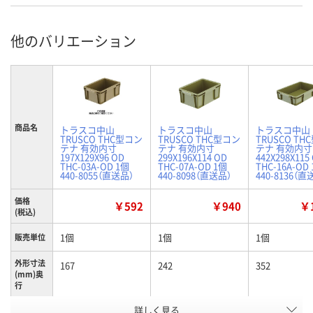
他のバリエーション
商品名
トラスコ中山
トラスコ中山
トラスコ中山
TRUSCO THC型コン
TRUSCO THC型コン
TRUSCO TH
テナ 有効内寸
テナ 有効内寸
テナ 有効内寸
197X129X96 OD
299X196X114 OD
442X298X115
THC-03A-OD 1個
THC-07A-OD 1個
THC-16A-OD
440-8055（直送品）
440-8098（直送品）
440-8136（直
価格
￥592
￥940
￥1
(税込)
1個
1個
1個
販売単位
外形寸法
167
242
352
(mm)奥
行
有効内寸
詳しく見る
96
114
115