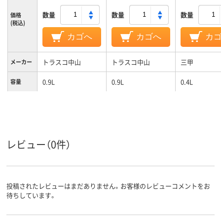
数量
数量
数量
価格
(税込)
カゴへ
カゴへ
カ
トラスコ中山
トラスコ中山
三甲
メーカー
0.9L
0.9L
0.4L
容量
レビュー（0件）
投稿されたレビューはまだありません。お客様のレビューコメントをお
待ちしています。