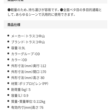
●軽量のため、持ち運びが容易です。●全面ベタ目の多目的通箱と
して、あらゆるシーンで汎用的に使用できます。
商品仕様
メーカー：トラスコ中山
ブランド：トラスコ中山
容量：0.9L
カラーグループ：OD
カラー：OD
外形寸法（mm）奥行：112
外形寸法（mm）間口：170
外形寸法（mm）高さ：80
材質：ポリプロピレン（PP）
耐荷重（kg）：5
容量（L）：0.9
質量・質量単位：0.112kg
有効内寸(mm)高さ：76