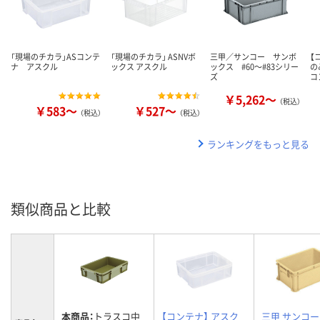
「現場のチカラ」ASコンテ
「現場のチカラ」 ASNVボ
三甲／サンコー サンボ
【
ナ アスクル
ックス アスクル
ックス #60～#83シリー
の
ズ
コ
￥5,262～
（税込）
￥583～
￥527～
（税込）
（税込）
ランキングをもっと見る
類似商品と比較
本商品：
トラスコ中
【コンテナ】 アスク
三甲 サンコー