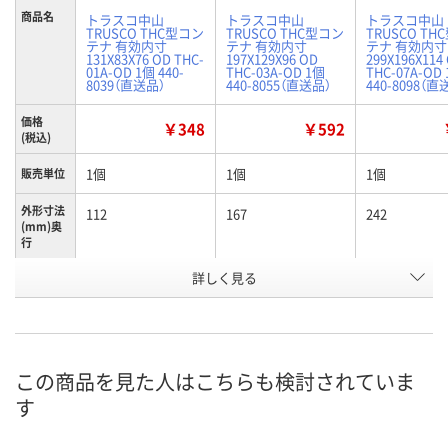
商品名
トラスコ中山
トラスコ中山
トラスコ中山
TRUSCO THC型コン
TRUSCO THC型コン
TRUSCO TH
テナ 有効内寸
テナ 有効内寸
テナ 有効内寸
131X83X76 OD THC-
197X129X96 OD
299X196X114
01A-OD 1個 440-
THC-03A-OD 1個
THC-07A-OD
8039（直送品）
440-8055（直送品）
440-8098（直
価格
￥348
￥592
(税込)
1個
1個
1個
販売単位
外形寸法
112
167
242
(mm)奥
行
有効内寸
詳しく見る
76
96
114
(mm)高
さ
外形寸法
80
100
120
(mm)高
さ
この商品を見た人はこちらも検討されていま
す
お申込番
K798873
K798895
K798804
号