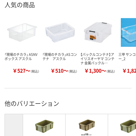
人気の商品
「現場のチカラ」 ASNV
「現場のチカラ」ASコン
【バックルコンテナ】ア
三甲 サンコ
ボックス アスクル
テナ アスクル
イリスオーヤマ コンテ
ー_2
ナ 金属バックル…
￥527～
￥510～
￥1,300～
￥1,8
（税込）
（税込）
（税込）
他のバリエーション