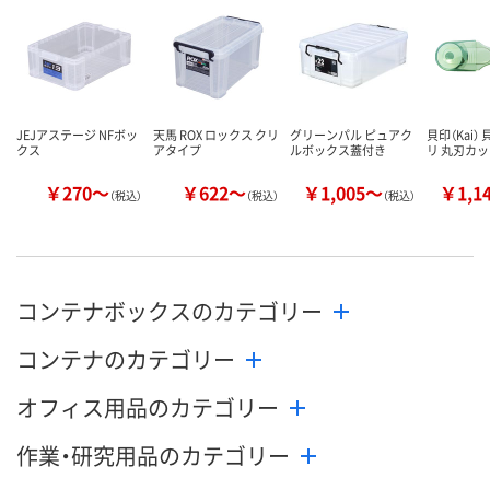
あり
あり
あり
在庫
8月13日（木）
8月13日（木）
8月13日（木）
お届け日
数量
数量
数量
JEJアステージ NFボッ
天馬 ROX ロックス クリ
グリーンパル ピュアク
貝印（Kai）
クス
アタイプ
ルボックス蓋付き
リ 丸刃カ
カゴへ
カゴへ
カ
￥270～
￥622～
￥1,005～
￥1,1
（税込）
（税込）
（税込）
コンテナボックスのカテゴリー
コンテナのカテゴリー
オフィス用品のカテゴリー
作業・研究用品のカテゴリー