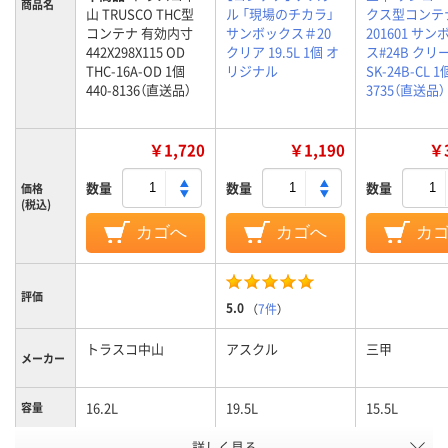
商品名
山 TRUSCO THC型
ル 「現場のチカラ」
クス型コンテ
コンテナ 有効内寸
サンボックス＃20
201601 サ
442X298X115 OD
クリア 19.5L 1個 オ
ス#24B クリ
THC-16A-OD 1個
リジナル
SK-24B-CL 1個
440-8136（直送品）
3735（直送品）
￥1,720
￥1,190
￥3
数量
数量
数量
価格
(税込)
カゴへ
カゴへ
カ
評価
5.0
（
7件
）
トラスコ中山
アスクル
三甲
メーカー
16.2L
19.5L
15.5L
容量
アスクル
詳しく見る