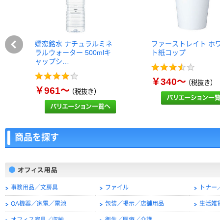
嬬恋銘水 ナチュラルミネ
ファーストレイト ホ
ラルウォーター 500mlキ
ト紙コップ
ャップシ…
￥340～
（税抜き）
￥961～
（税抜き）
商品を探す
事務用品／文房具
ファイル
トナー
OA機器／家電／電池
包装／掲示／店舗用品
生活雑