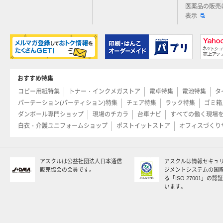
医薬品の販売
表示
おすすめ特集
コピー用紙特集
トナー・インクメガストア
電卓特集
電池特集
タ
パーテーション(パーティション)特集
チェア特集
ラック特集
ゴミ箱
ダンボール専門ショップ
現場のチカラ
台車ナビ
すべての働く現場
白衣・介護ユニフォームショップ
ポストイットストア
オフィスづくり
アスクルは公益社団法人日本通信
アスクルは情報セキュ
販売協会の会員です。
ジメントシステムの国
る「ISO 27001」の
います。