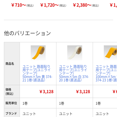
￥710～
￥1,720～
￥2,380～
￥1,
（税込）
（税込）
（税込）
他のバリエーション
商品名
ユニット 路面貼り
ユニット 路面貼り
ユニット 路
用テープ(ユニライ
用テープ(ユニライ
用テープ(ユ
ンテープ)
ンテープ)
ンテープ)
50mm×5m 黄 374-
50mm×5m 白 374-
100mm×5m
21 1巻（直送品）
20 1巻（直送品）
374-23 1巻（
価格
￥3,128
￥3,128
￥6
(税込)
1巻
1巻
1巻
販売単位
ユニット
ユニット
ユニット
ブランド