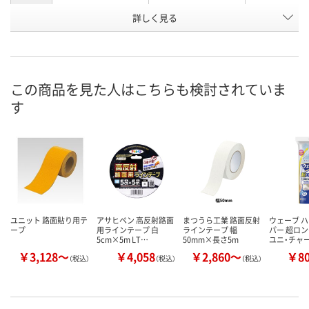
テープ長
詳しく見る
5m
5m
5m
さ
50mm幅×5m巻
50mm幅×5m巻
100mm幅×
サイズ
×1.2mm厚
×1.2mm厚
×1.2mm厚
この商品を見た人はこちらも検討されていま
お申込番
K855635
K855634
K855637
号
す
あり
あり
あり
在庫
8月25日（火）まで
8月25日（火）まで
8月25日（火）
お届け日
数量
数量
数量
カゴへ
カゴへ
カ
ユニット 路面貼り用テ
アサヒペン 高反射路面
まつうら工業 路面反射
ウェーブ 
ープ
用ラインテープ 白
ラインテープ 幅
パー 超ロン
5cm×5m LT…
50mm×長さ5m
ユニ・チャ
￥3,128～
￥4,058
￥2,860～
￥8
（税込）
（税込）
（税込）