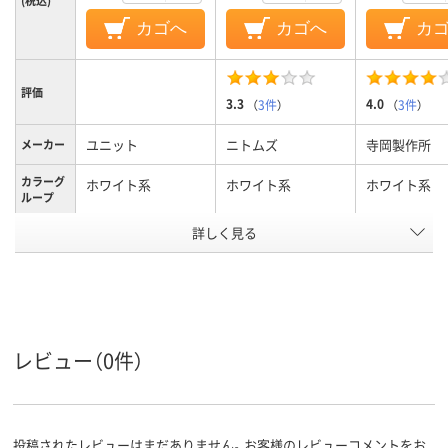
カゴへ
カゴへ
カ
評価
3.3
4.0
（
3件
）
（
3件
）
ユニット
ニトムズ
寺岡製作所
メーカー
カラーグ
ホワイト系
ホワイト系
ホワイト系
ループ
詳しく見る
100mm
50mm
テープ幅
テープ長
5m
50m
さ
アスクル
商品環境
20
スコア
レビュー（0件）
投稿されたレビューはまだありません。お客様のレビューコメントをお