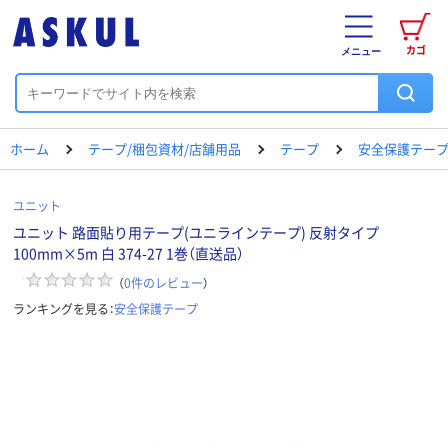
カゴ
メニュー
ホーム
テープ/梱包資材/店舗用品
テープ
安全保護テー
ユニット
ユニット 路面貼り用テープ(ユニラインテープ) 反射タイプ
100mm×5m 白 374-27 1巻（直送品）
（
0
件のレビュー
）
ランキングを見る：
安全保護テープ