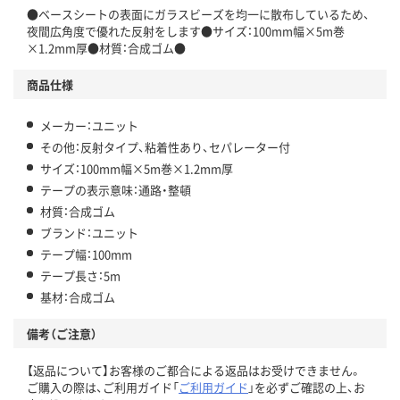
●ベースシートの表面にガラスビーズを均一に散布しているため、
夜間広角度で優れた反射をします●サイズ：100mm幅×5m巻
×1.2mm厚●材質：合成ゴム●
商品仕様
メーカー：ユニット
その他：反射タイプ、粘着性あり、セパレーター付
サイズ：100mm幅×5m巻×1.2mm厚
テープの表示意味：通路・整頓
材質：合成ゴム
ブランド：ユニット
テープ幅：100mm
テープ長さ：5m
基材：合成ゴム
備考（ご注意）
【返品について】お客様のご都合による返品はお受けできません。
ご購入の際は、ご利用ガイド「
ご利用ガイド
」を必ずご確認の上、お