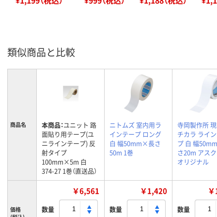
類似商品と比較
本商品：
ユニット 路
ニトムズ 室内用ラ
寺岡製作所 
商品名
面貼り用テープ(ユ
インテープ ロング
チカラ ライ
ニラインテープ) 反
白 幅50mm×長さ
プ 白 幅50m
射タイプ
50m 1巻
さ20m アスク
100mm×5m 白
オリジナル
374-27 1巻（直送品）
￥6,561
￥1,420
￥1
数量
数量
数量
価格
(税込)