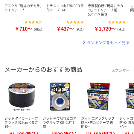
アスクル 「現場のチカラ」
トラスコ中山 TRUSCO 目
寺岡製作所 「現場のチカ
も
ラインテープ
印テープ TMT
ラ」 ラインテープ 幅
保
50mm×長さ…
￥710～
￥437～
￥1,720～
（税込）
（税込）
（税込）
ランキングをもっと見る
メーカーからのおすすめ商品
スポンサー
ジット タイガーテープ
ジット 手で切れるコア
ジット コアラグリップ
ジット 
ブラック 幅5cm×長さ
ラグリップ KG-CUT 1
防水・防カビテープ 透
防水・防カ
15…
個
明 K…
KG…
¥1,199（税込）
¥999（税込）
¥1,188（税込）
¥1,