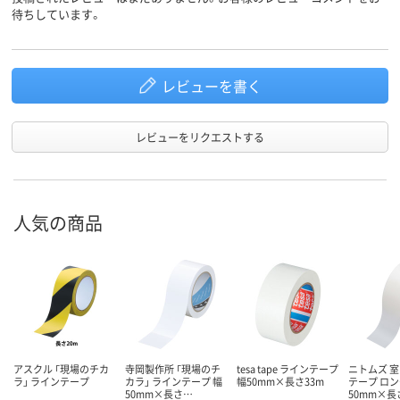
待ちしています。
レビューを書く
レビューをリクエストする
人気の商品
アスクル 「現場のチカ
寺岡製作所 「現場のチ
tesa tape ラインテープ
ニトムズ 
ラ」 ラインテープ
カラ」 ラインテープ 幅
幅50mm×長さ33m
テープ ロン
50mm×長さ…
50mm×長