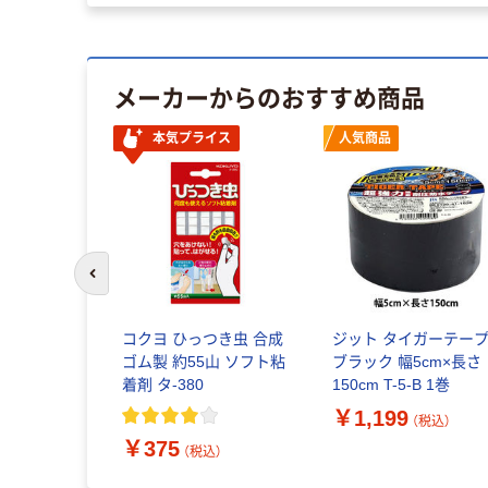
メーカーからのおすすめ商品
本気プライス
人気商品
前のスライドへ
プカッター
・小巻対応
コクヨ ひっつき虫 合成
ジット タイガーテー
1台
ゴム製 約55山 ソフト粘
ブラック 幅5cm×長さ
着剤 タ-380
150cm T-5-B 1巻
込）
￥1,199
（税込）
￥375
（税込）