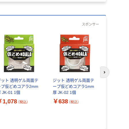
スポンサー
人気商品
次のスライド
ジット 透明ゲル両面テ
ジット 透明ゲル両面テ
ープ仮どめコアラ2mm
ープ仮どめコアラ1mm
ジット コ
 JK-01 1個
厚 JK-02 1個
防水・防カ
￥1,078
￥638
KG-12 1個
（税込）
（税込）
￥1,188