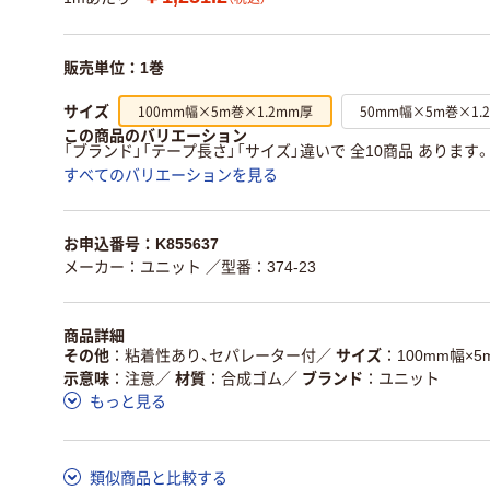
販売単位：1巻
100mm幅×5m巻×1.2mm厚
50mm幅×5m巻×1.
サイズ
この商品のバリエーション
「ブランド」「テープ長さ」「サイズ」違いで 全10商品 あります
すべてのバリエーションを見る
お申込番号：K855637
メーカー：ユニット
／型番：374-23
商品詳細
その他
粘着性あり、セパレーター付
／
サイズ
100mm幅×5
示意味
注意
／
材質
合成ゴム
／
ブランド
ユニット
もっと見る
類似商品と比較する