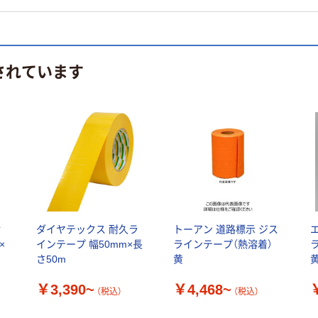
されています
射
ダイヤテックス 耐久ラ
トーアン 道路標示 ジス
エ
×
インテープ 幅50mm×長
ラインテープ（熱溶着）
さ50m
黄
黄
￥3,390~
￥4,468~
（税込）
（税込）