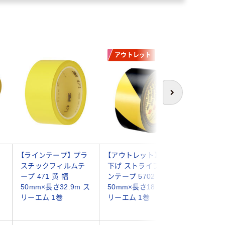
アウトレット
次へ
ン
【ラインテープ】 プラ
【アウトレット】再値
寺岡製作
スチックフィルムテ
下げ ストライプ ライ
インテープ
ープ 471 黄 幅
ンテープ 5702 幅
黄 幅50
50mm×長さ32.9m ス
50mm×長さ18.2m ス
50m 1
リーエム 1巻
リーエム 1巻