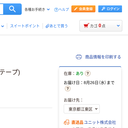
ヘルプ
各種お手続き
0
スイートポイント
あとで買う
カゴ
点
商品情報を印刷する
テープ)
在庫：
あり
お届け日：8月26日（水）まで
お届け先：
直送品
ユニット株式会社