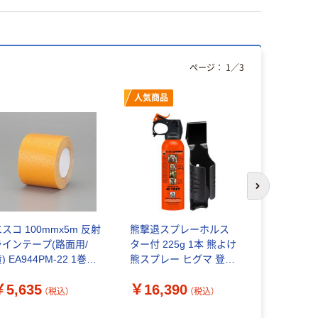
ページ：
1
／
3
人気商品
次のスライド
スコ 100mmx5m 反射
熊撃退スプレーホルス
ユニット 
ラインテープ(路面用/
ター付 225g 1本 熊よけ
イマー 430m
) EA944PM-22 1巻
熊スプレー ヒグマ 登山
1本（直送品
（直送品）
熊対策 ベアスプレー
￥5,635
￥16,390
￥3,280
EPA 全熊種対応 SOG
（税込）
（税込）
UDAP（直送品）