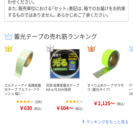
わせください。
また、販売単位における「セット」表記は、箱でのお届けをお約束
するものではありません。あらかじめご了承ください。
蓄光テープの売れ筋ランキング
エルティーアイ 高輝度蓄
花岡 高輝度蓄光テープ
すべり止めテープ ザラザ
ア
光テープ アルファ・フラ
HA α-FLASH採用
ラ （蓄光タイプ）
ープ
ッシュ 幅1…
1
(
5件
)
￥2,125～
（税込）
￥630
￥604～
（税込）
（税込）
ランキングをもっと見る