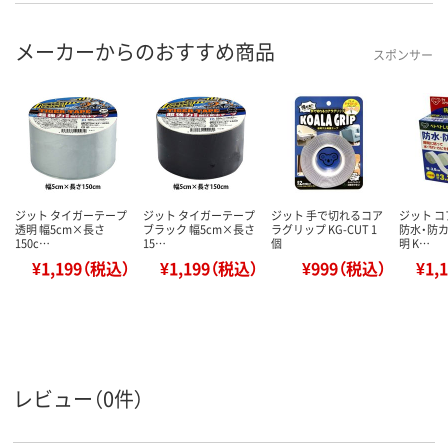
メーカーからのおすすめ商品
スポンサー
ジット タイガーテープ
ジット タイガーテープ
ジット 手で切れるコア
ジット 
透明 幅5cm×長さ
ブラック 幅5cm×長さ
ラグリップ KG-CUT 1
防水・防カ
150c…
15…
個
明 K…
¥1,199（税込）
¥1,199（税込）
¥999（税込）
¥1,
レビュー（0件）