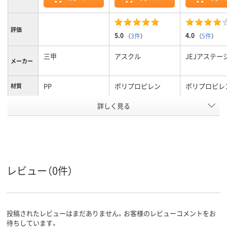
評価
5.0
4.0
（
3件
）
（
5件
）
三甲
アスクル
JEJアステー
メーカー
PP
ポリプロピレン
ポリプロピレ
材質
詳しく見る
グレー系
クリア（透明）系
クリア(透明)
カラーグ
ループ
アスクル
商品環境
95
スコア
レビュー（0件）
投稿されたレビューはまだありません。お客様のレビューコメントをお
待ちしています。