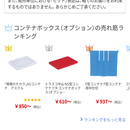
また、販売単位における「セット」表記は、箱でのお届けをお約束
するものではありません。あらかじめご了承ください。
コンテナボックス（オプション）の売れ筋ラ
ンキング
「現場のチカラ」ASコンテ
トラスコ中山 NS型コン
F型コンテナ F型コンテナ
三
ナ アスクル
テナフタ コンテナボック
用中仕切
_2
ス（オプショ…
￥610～
￥937～
（税込）
（税込）
￥850～
（税込）
ランキングをもっと見る