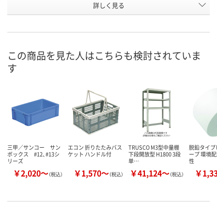
詳しく見る
グリーン
ライトグレー
オレンジ
カラー
お申込番
K919764
K919755
K884704
号
直送品
直送品
直送品
在庫
この商品を見た人はこちらも検討されていま
す
8月24日（月）まで
8月24日（月）まで
8月24日（月）
お届け日
数量
数量
数量
カゴへ
カゴへ
カ
三甲／サンコー サン
エコン 折りたたみバス
TRUSCO M3型中量棚
脱鉛タイプ
ボックス #12、#13シ
ケット ハンドル付
下段開放型 H1800 3段
ープ 環境配
リーズ
単…
性
￥2,020～
￥1,570～
￥41,124～
￥1,3
（税込）
（税込）
（税込）