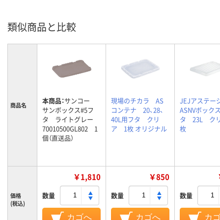
類似商品と比較
本商品：
サンコー
現場のチカラ AS
JEJアステ
商品名
サンボックス#5フ
コンテナ 20、28、
ASNVボック
タ ライトグレー
40L用フタ クリ
タ 23L ク
70010500GL802 1
ア 1枚 オリジナル
枚
個（直送品）
￥1,810
￥850
数量
数量
数量
価格
(税込)
カゴへ
カゴへ
カ