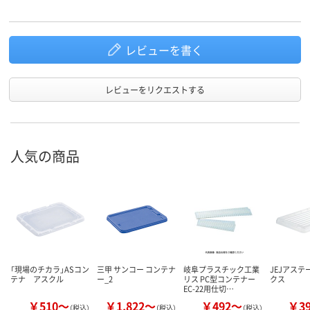
レビューを書く
レビューをリクエストする
人気の商品
「現場のチカラ」ASコン
三甲 サンコー コンテナ
岐阜プラスチック工業
JEJアステ
テナ アスクル
ー_2
リス PC型コンテナー
クス
EC-22用仕切…
￥510～
￥1,822～
￥492～
￥3
（税込）
（税込）
（税込）