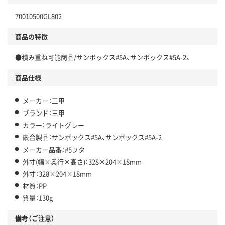
70010500GL802
商品の特徴
●積み重ね可能商品/サンボックス#5A、サンボックス#5A-2。
商品仕様
メーカー：三甲
ブランド：三甲
カラー：ライトグレー
嵌合製品：サンボックス#5A、サンボックス#5A-2
メーカー品番：#5フタ
外寸(幅×奥行×高さ)：328×204×18mm
外寸：328×204×18mm
材質：PP
質量：130g
備考（ご注意）