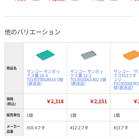
他のバリエーション
商品名
サンコー サンボッ
サンコー サンボッ
サンコー サ
クス蓋 10-4
クス蓋 12-2
クス#13フタ
70130700GR616 1個
70130100GL802 1個
ンジ
（直送品）
（直送品）
70130300OR
個（直送品）
価格
￥2,318
￥2,151
￥2
(税込)
1個
1個
1個
販売単位
メーカー
#10-4フタ
#12-2フタ
#13フタ
品番