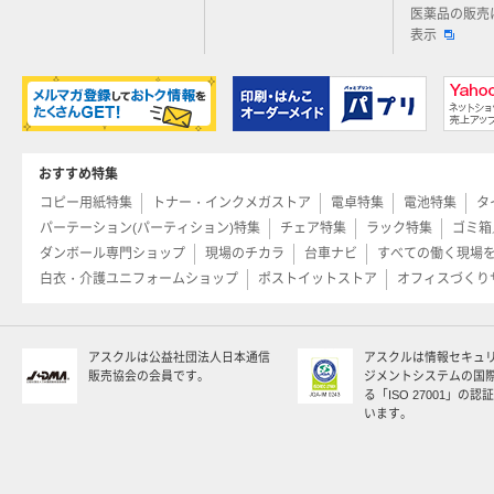
医薬品の販売
表示
おすすめ特集
コピー用紙特集
トナー・インクメガストア
電卓特集
電池特集
タ
パーテーション(パーティション)特集
チェア特集
ラック特集
ゴミ箱
ダンボール専門ショップ
現場のチカラ
台車ナビ
すべての働く現場
白衣・介護ユニフォームショップ
ポストイットストア
オフィスづくり
アスクルは公益社団法人日本通信
アスクルは情報セキュ
販売協会の会員です。
ジメントシステムの国
る「ISO 27001」の
います。