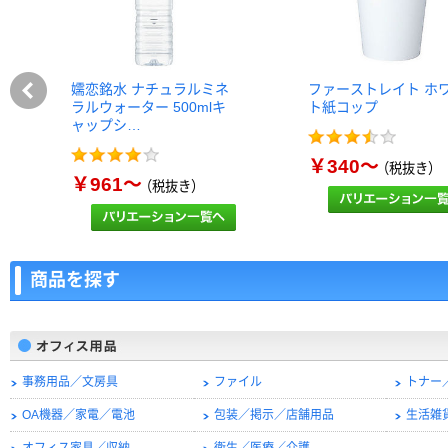
嬬恋銘水 ナチュラルミネ
ファーストレイト ホ
ラルウォーター 500mlキ
ト紙コップ
ャップシ…
￥340～
（税抜き）
￥961～
（税抜き）
商品を探す
事務用品／文房具
ファイル
トナー
OA機器／家電／電池
包装／掲示／店舗用品
生活雑