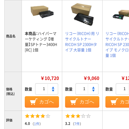
本商品：
ハイパーマ
リコー（RICOH）用 リ
リコー（RICO
商品名
ーケティング 【増
サイクルトナー
サイクルトナ
量】SPトナー3400H
RICOH SP 2300Hタ
RICOH SP 23
[RC] 1個
イプ 大容量 1個
イプ モノクロ
量 1個
￥10,720
￥9,060
￥12
数量
数量
数量
価格
(税込)
カゴへ
カゴへ
カ
評価
4.0
3.2
（
1件
）
（
7件
）