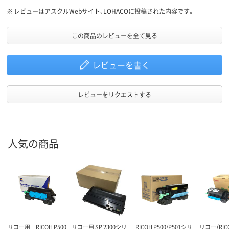
※
レビューはアスクルWebサイト、LOHACOに投稿された内容です。
この商品のレビューを全て見る
レビューを書く
レビューをリクエストする
人気の商品
リコー用 RICOH P500
リコー用 SP 2300シリ
RICOH P500/P501シリ
リコー（RI