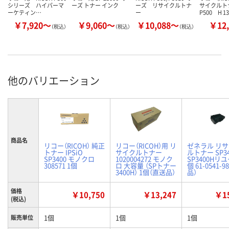
シリーズ ハイパーマ
ーズ トナー インク
ーズ リサイクルトナ
サイクル
ーケティン…
ー
P500 H 1
￥7,920～
￥9,060～
￥10,088～
￥12,
（税込）
（税込）
（税込）
他のバリエーション
商品名
リコー（RICOH） 純正
リコー（RICOH）用 リ
ゼネラル リ
トナー IPSiO
サイクルトナー
ルトナー SP34
SP3400 モノクロ
1020004272 モノク
SP3400Hリユ
308571 1個
ロ 大容量 （SPトナー
個 61-0541-
3400H） 1個（直送品）
品）
価格
￥10,750
￥13,247
￥15
(税込)
1個
1個
1個
販売単位