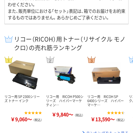
わせください。
また、販売単位における「セット」表記は、箱でのお届けをお約束
するものではありません。あらかじめご了承ください。
リコー（RICOH）用トナー（リサイクル モノ
クロ）の売れ筋ランキング
リコー用 SP 2300シリー
リコー用 RICOH P500シ
リコー用 RICOH SP
リ
ズ トナー インク
リーズ ハイパーマーケ
6400シリーズ ハイパー
ク
ティン…
マーケ…
￥9,840～
（税込）
￥9,060～
￥13,590～
（税込）
（税込）
ランキングをもっと見る