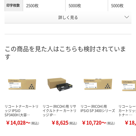
2500枚
5000枚
5000枚
印字枚数
タイプ
詳しく見る
純正
リサイクル
リサイクル
（純正/非
純正）
純正トナー
リサイクルトナーカ
リサイクルト
商品タイ
プ
ートリッジ
ートリッジ
この商品を見た人はこちらも検討されていま
す
お申込番
2990187
P440887
J906386
号
あり
直送品
在庫
8月9日（日）
8月26日（水）まで
お届け日
数量
数量
在庫切れです
リコー トナーカートリ
リコー（RICOH）用 リサ
リコー（RICOH）用
リコー レ
（次回入荷日未
ッジ IPSiO
イクルトナー カートリ
IPSiO SP 3400シリーズ
カートリッジ 
カゴへ
カゴへ
SP3400H（大容…
ッジ IP…
トナー …
￥14,028～
￥8,625
￥10,720～
￥18,
（税込）
（税込）
（税込）