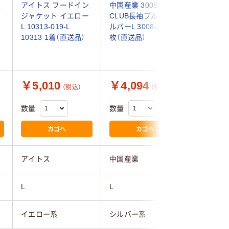
衣
アイトス フードイン
中国産業 3008C's
男女兼用
ジャケット イエロー
CLUB長袖ブルゾンシ
パー LL 
L 10313-019-L
ルバーL 3008-26-L 1
621 サ
10313 1着（直送品）
枚（直送品）
ペックス
送品）
￥5,010
￥4,094
￥3,9
（税込）
（税込）
数量
数量
数量
カゴへ
カゴへ
アイトス
中国産業
サーヴォ
L
L
LL
イエロー系
シルバー系
ホワイト