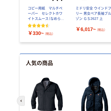
コピー用紙 マルチペ
ミドリ安全 ウインド
ーパー セレクトホワ
リー 男女ペア長袖ブ
イトスムース（なめらか
ゾン ＧＳ2627 上
高白色タイプ）
￥6,017~
（税込）
￥330~
（税込）
人気の商品
前のスライドへ