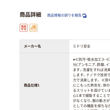
商品詳細
商品情報の誤りを報告
メーカー名
ミドリ安全
●≪防汚・吸水加工≫ 
分(アンモニア、酢酸、
ます。洗濯をすれば消
します。ナノテク技術
力で消臭します。 ≪
商品仕様1
にこもった熱気を、体
るスリットを設けています
心1本で縫製すること
がなくなり、腕の動きが
としての機能を保ちな