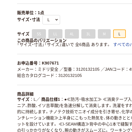
販売単位：1点
サイズ・寸法
SS
LL
4L
3L
M
L
サイズ
この商品のバリエーション
「サイズ・寸法」「サイズ」違いで 全6商品 あります。
すべての
お申込番号：K907671
メーカー：ミドリ安全
／型番：3120132105
／JANコード：454
総合カタログコード：3120132105
商品詳細
サイズ
L
／
商品仕様1
●≪防汚・吸水加工≫ ≪消臭テープ
ニア、酢酸、イソ吉草酸)を急速分解して消臭します。洗濯をす
的に持続します。ナノテク技術でニオイ成分を引き寄せ、化学
ンチレーション機能≫上半身にこもった熱気を、体の動きとと
ットを設けています。 ≪I-SEAM構造≫背中の中心1本で縫
の引っかかりがなくなり、腕の動きがスムーズに。 ワーキン