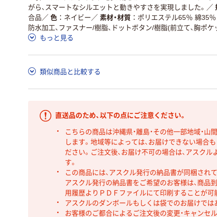
がら、スマートなシルエットと動きやすさを実現しました。
／
合品
／
色
ネイビー
／
素材・材質
ポリエステル65％ 綿35％
防水加工、ファスナー/樹脂、ドットボタン/樹脂(前立て、胸ポケ
もっと見る
類似商品と比較する
直送品のため、以下の点にご注意ください。
こちらの商品は沖縄県・離島・その他一部地域・山
します。地域等によっては、お届けできない場合
ださい。ご注文後、お届け不可の場合は、アスクル
す。
この商品には、アスクル発行の納品書が同梱され
アスクル発行の納品書をご希望のお客様は、商品到
用履歴よりＰＤＦファイルにて印刷することが可
アスクルのダンボールもしくは袋でのお届けでは
お客様のご都合によるご注文後の変更・キャンセル