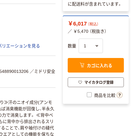
に配送料が含まれています。
￥6,017
（税込）
／ ￥5,470 （税抜き）
数量
バリエーションを見る
カゴに入れる
8890013206
／ミドリ安全
マイカタログ登録
商品を比較
入り≫汗のニオイ成分(アンモ
れば消臭機能が回復し、半永久
の力で消臭します。 ≪背中ベ
もに背中から排出されるスリ
製することで、肩や袖付けの縫代
グウエアとしての機能を保ちな