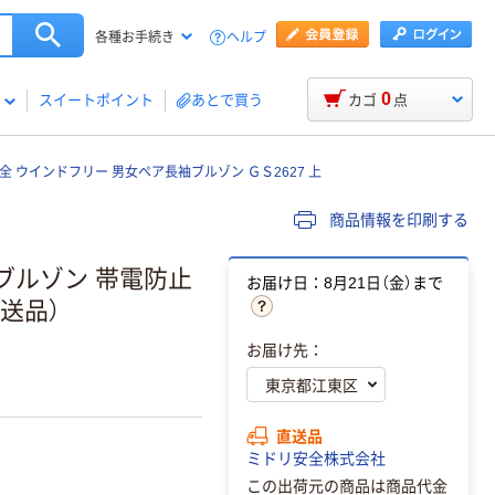
ヘルプ
各種お手続き
0
スイートポイント
あとで買う
カゴ
点
全 ウインドフリー 男女ペア長袖ブルゾン ＧＳ2627 上
商品情報を印刷する
 ブルゾン 帯電防止
お届け日：8月21日（金）まで
直送品）
お届け先：
直送品
ミドリ安全株式会社
この出荷元の商品は商品代金