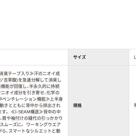
サイズ
≪消臭テープ入り≫汗のニオイ成
イソ吉草酸)を急速分解して消臭し
臭機能が回復し、半永久的に持続
でニオイ成分を引き寄せ、化学の
背中ベンチレーション機能≫上半身
の動きとともに背中から排出され
規格
。 ≪I-SEAM構造≫背中の中
で、肩や袖付けの縫代の引っかかり
スムーズに。 ワーキングウエア
がら、スマートなシルエットと動