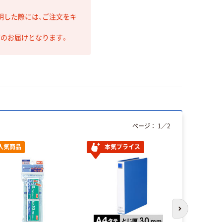
明した際には、ご注文をキ
第のお届けとなります。
ページ：
1
／
2
人気商品
本気プライス
オリジ
次のスライド