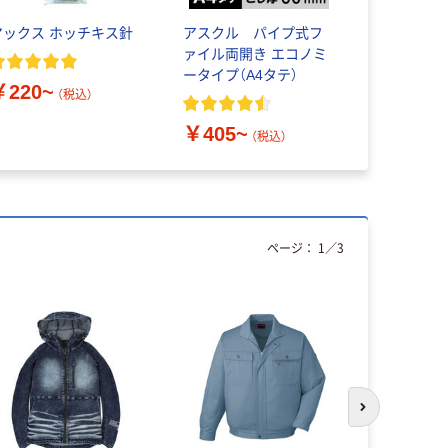
マックス ホッチキス針
アスクル パイプ式フ
アスクル 
ァイル両開き エコノミ
ァイル両開
ータイプ（A4タテ）
クカラース
￥220~
ヨコ
（税込）
￥405~
￥781~
（税込）
ページ：
1
／
3
次のスライド