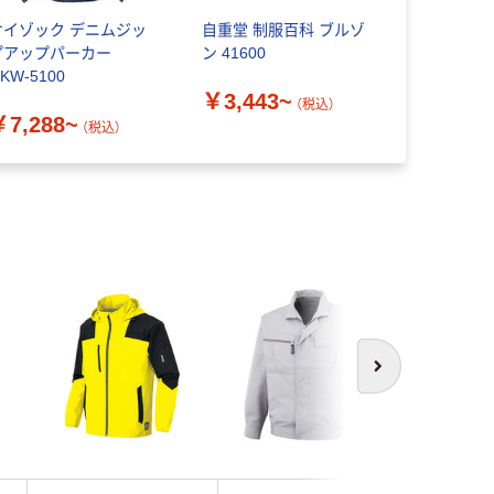
ケイゾック デニムジッ
自重堂 制服百科 ブルゾ
コーコス信岡
プアップパーカー
ン 41600
COS） ブ
KW-5100
ー
￥3,443~
（税込）
￥7,288~
￥8,420
（税込）
次へ