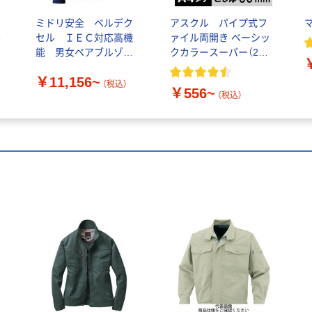
フ
ミドリ安全 ベルデク
アスクル パイプ式フ
ル
セル ＩＥＣ対応高機
ァイル両開き ベーシッ
能 男女ペアブルゾ
クカラースーパー（2穴）
ン ＶＥ７７上 ネイ
A4タテ
￥11,156~
ビー １着
（税込）
￥556~
（税込）