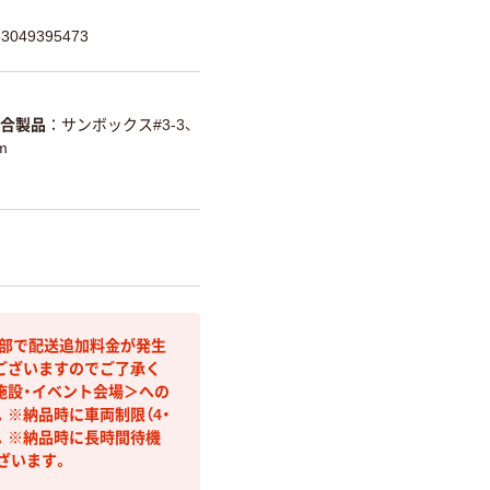
049395473
合製品
サンボックス#3-3、
m
間部で配送追加料金が発生
ございますのでご了承く
施設・イベント会場＞への
※納品時に車両制限（4・
す。※納品時に長時間待機
ざいます。