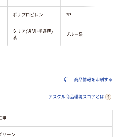
ポリプロピレン
PP
ポリプロ
クリア(透明・半透明)
ブルー系
ブルー系
系
商品情報を印刷する
アスクル商品環境スコアとは
三甲
グリーン