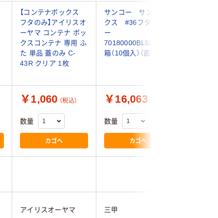
明
【コンテナボックス
サンコー サンボッ
矢崎化工
フタのみ】アイリスオ
クス #36フタ ブル
テナー 蓋
ーヤマ コンテナ ボッ
ー
ST ブルー
クスコンテナ 専用 ふ
70180000BL503 1
（直送品）
た 単品 蓋のみ C-
箱（10個入）（直送品）
43R クリア 1枚
￥1,060
￥16,063
￥1,8
（税込）
（税込）
数量
数量
数量
カゴへ
カゴへ
アイリスオーヤマ
三甲
矢崎化工