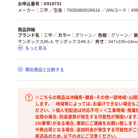
お申込番号：K919731
メーカー：三甲
／型番：70050800GR616
／JANコード：4983
商品詳細
ブランド名
三甲
／
カラー
グリーン
／
色相
グリーン
／
嵌
サンボックス#5-4、サンボックス#8-3
／
外寸
347×235×24m
もっと見る
類似商品と比較する
※こちらの商品は沖縄県・離島・その他一部地域・山
します。 地域等によっては、お届けできない場合も
ださい。※個人宅配送は対応不可※＜工事現場・商業
出荷の場合、別途運賃が発生する可能性が御座います。
10t車等）がある場合、事前にご連絡をお願い致しま
や再出荷となる場合、追加料金が発生する可能性がご
直送品のため、以下の点にご注意ください。