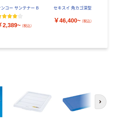
サンコー サンテナー B
セキスイ 角カゴ深型
サンコー 
ス
￥46,400~
（税込）
￥2,389~
￥5,099
（税込）
次へ