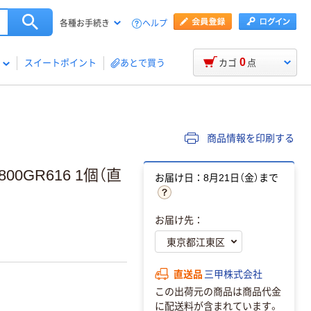
ヘルプ
各種お手続き
0
スイートポイント
あとで買う
カゴ
点
商品情報を印刷する
00GR616 1個（直
お届け日：8月21日（金）まで
お届け先：
直送品
三甲株式会社
この出荷元の商品は商品代金
に配送料が含まれています。