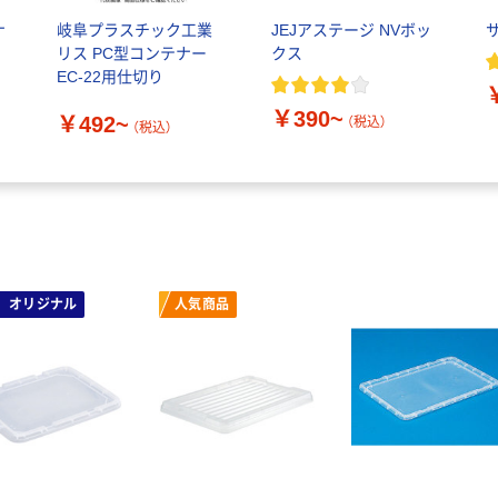
ナ
岐阜プラスチック工業
JEJアステージ NVボッ
リス PC型コンテナー
クス
EC-22用仕切り
￥390~
￥492~
（税込）
（税込）
オリジナル
人気商品