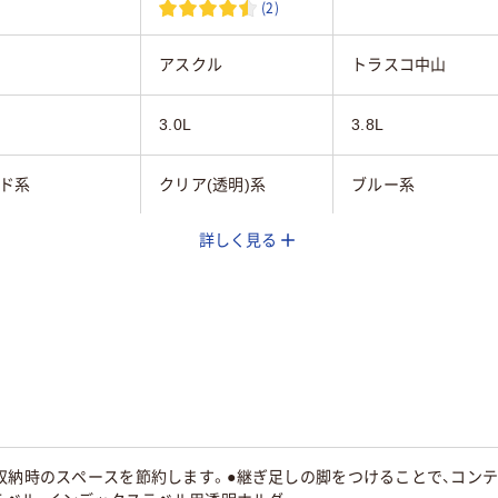
(2)
アスクル
トラスコ中山
3.0L
3.8L
ド系
クリア(透明)系
ブルー系
詳しく見る
mm
150mm
210mm
mm
250mm
250mm
mm
125mm
130mm
65
収納時のスペースを節約します。●継ぎ足しの脚をつけることで、コン