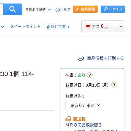
ヘルプ
各種お手続き
0
スイートポイント
あとで買う
カゴ
点
商品情報を印刷する
0 1個 114-
在庫：
あり
お届け日：8月10日（月）
お届け先：
直送品
ＭＲＯ商品取扱店２