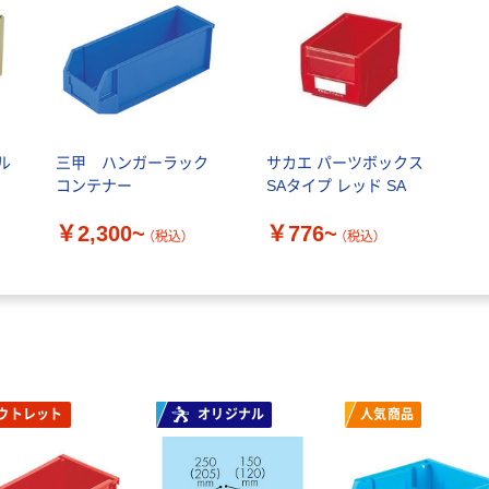
ル
三甲 ハンガーラック
サカエ パーツボックス
コンテナー
SAタイプ レッド SA
￥2,300~
￥776~
（税込）
（税込）
ウトレット
オリジナル
人気商品