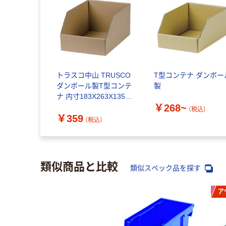
トラスコ中山 TRUSCO
T型コンテナ ダンボー
ダンボール製T型コンテ
製
ナ 内寸183X263X135
￥268~
T5-DB 1個 859-0650（直
（税込）
￥359
送品）
（税込）
類似商品と比較
類似スペック品を探す
ア