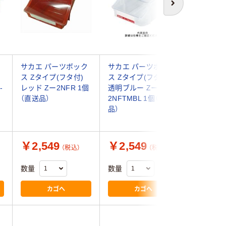
次へ
サカエ パーツボック
サカエ パーツボック
エスコ 10
ス Zタイプ(フタ付)
ス Zタイプ(フタ付)
75mm 
-
レッド Zー2NFR 1個
透明ブルー Zー
(重ね置型・
（直送品）
2NFTMBL 1個（直送
EA661CM
品）
個)（直送
￥2,549
￥2,549
￥17,
（税込）
（税込）
数量
数量
数量
カゴへ
カゴへ