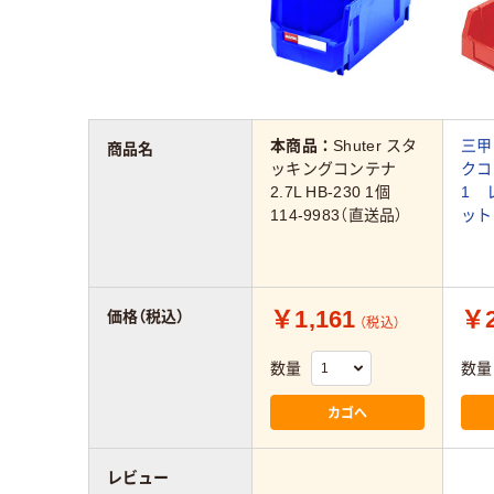
本商品：
Shuter スタ
三甲
商品名
ッキングコンテナ
クコ
2.7L HB-230 1個
1 
114-9983（直送品）
ット
￥1,161
￥2
価格（税込）
（税込）
数量
数量
カゴへ
レビュー