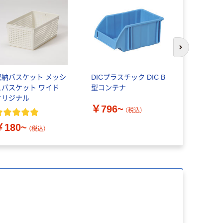
次のスライド
納バスケット メッシ
DICプラスチック DIC B
三菱ケミカ
ュバスケット ワイド
型コンテナ
T型コンテ
オリジナル
ングタイプ） 
￥796~
（税込）
￥974~
￥180~
（税込）