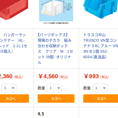
 ハンガーラッ
【パーツボックス】
トラスコ中山
ンテナー HL-
現場のチカラ 組み
TRUSCO VN型コン
レッド 1.1L 1セ
合わせ収納ボック
テナ 3.8L ブルー VN
（5個入）
ス クリア M 1セ
3N-B 1個 352-
ット（8個） オリジナ
6054（直送品）
ル
,360
￥4,560
￥993
（税込）
（税込）
（税込）
数量
数量
カゴへ
カゴへ
カゴへ
4.5