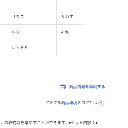
サカエ
サカエ
エスコ
4.8L
4.8L
1L
レッド系
185mm
185mm
108mm
284mm
284mm
167mm
商品情報を印刷する
142mm
142mm
75mm
アスクル商品環境スコアとは
テナの収納力を増やすことができます。●セット内容：●