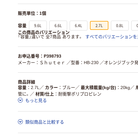
販売単位：1個
9.6L
6.6L
6.4L
2.7L
0.8L
容量
この商品のバリエーション
「容量」違いで 全7商品 あります。
すべてのバリエーションを
お申込番号：P398793
メーカー：Ｓｈｕｔｅｒ
／型番：HB-230
／オレンジブック発注
商品詳細
容量
2.7L
／
カラー
ブルー
／
最大積載量(kg/台)
20kg
／
管に。
／
材質/仕上
耐衝撃ポリプロピレン
もっと見る
類似商品と比較する