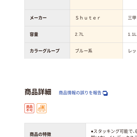
メーカー
Ｓｈｕｔｅｒ
三甲
容量
2.7L
1.1L
カラーグループ
ブルー系
レッ
外寸幅
140mm
112
外寸奥行
276mm
201
商品詳細
商品情報の誤りを報告
外寸高さ
128.5mm
75
アスクル商品環境
スコア
●スタッキング可能で、
商品の特徴