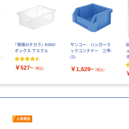
「現場のチカラ」 ASNV
サンコー ハンガーラ
収
コ
ボックス アスクル
ックコンテナー 三甲-
ア
(1)
￥527~
￥1,629~
（税込）
（税込）
人気商品