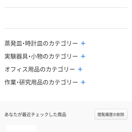
8月25日（火）まで
8月24日（月）
お届け日
数量
数量
在庫切れです
（次回入荷日未定）
カゴへ
カ
蒸発皿・時計皿のカテゴリー
実験器具・小物のカテゴリー
オフィス用品のカテゴリー
作業・研究用品のカテゴリー
あなたが最近チェックした商品
閲覧履歴の削除