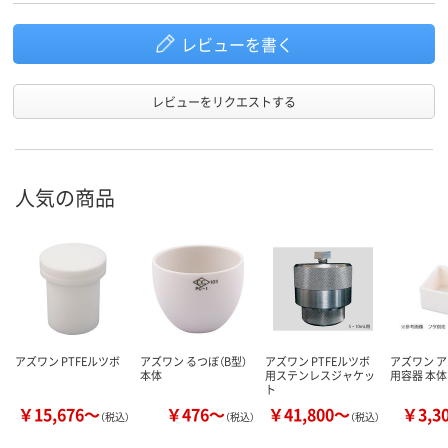
レビューを書く
レビューをリクエストする
人気の商品
アズワン PTFEルツボ
アズワン るつぼ（B型）
アズワン PTFEルツボ
アズワン 
本体
用ステンレスジャケッ
用容器 本体 4
ト
￥15,676～
￥476～
￥41,800～
￥3,3
（税込）
（税込）
（税込）