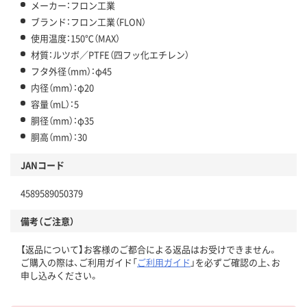
メーカー：フロン工業
ブランド：フロン工業（FLON）
使用温度：150℃（MAX）
材質：ルツボ／PTFE（四フッ化エチレン）
フタ外径（mm）：φ45
内径（mm）：φ20
容量（mL）：5
胴径（mm）：φ35
胴高（mm）：30
JANコード
4589589050379
備考（ご注意）
【返品について】お客様のご都合による返品はお受けできません。
ご購入の際は、ご利用ガイド「
ご利用ガイド
」を必ずご確認の上、お
申し込みください。