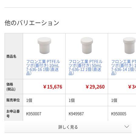
他のバリエーション
商品名
フロン工業 PTFEル
フロン工業 PTFEル
フロン工業 PT
ツボ(蓋付き) 10mL
ツボ(蓋付き) 50mL
ツボ(蓋付き) 1
7-636-16 1個（直送
7-636-12 1個（直送
7-636-14 1
品）
品）
品）
価格
￥15,676
￥29,260
￥34
(税込)
1個
1個
1個
販売単位
お申込番
K950007
K949987
K950005
号
詳しく見る
直送品
わずか
在庫