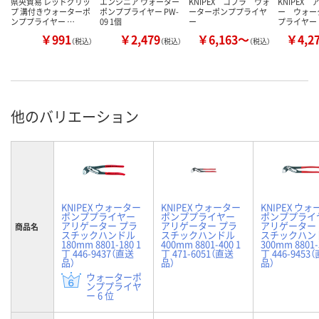
県央貿易 レッドグリッ
エンジニア ウォーター
KNIPEX コブラ ウォ
KNIPEX
プ 溝付きウォーターポ
ポンププライヤー PW-
ーターポンププライヤ
ー ウォー
ンププライヤー …
09 1個
ー
プライヤー
￥991
￥2,479
￥6,163～
￥4,2
（税込）
（税込）
（税込）
他のバリエーション
KNIPEX ウォーター
KNIPEX ウォーター
KNIPEX ウ
ポンププライヤー
ポンププライヤー
ポンププライ
アリゲーター プラ
アリゲーター プラ
アリゲーター
商品名
スチックハンドル
スチックハンドル
スチックハン
180mm 8801-180 1
400mm 8801-400 1
300mm 8801-
丁 446-9437（直送
丁 471-6051（直送
丁 446-9453
品）
品）
品）
ウォーターポ
ンププライヤ
ー 6 位