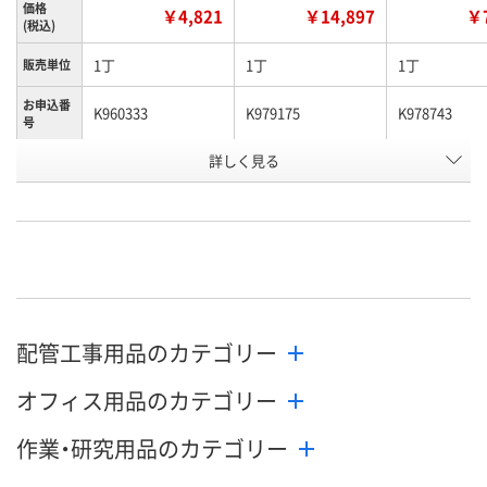
価格
￥4,821
￥14,897
￥7
(税込)
1丁
1丁
1丁
販売単位
お申込番
K960333
K979175
K978743
号
詳しく見る
あり
あり
あり
在庫
8月17日（月）まで
8月10日（月）
8月10日（月）
お届け日
数量
数量
数量
カゴへ
カゴへ
カ
配管工事用品のカテゴリー
オフィス用品のカテゴリー
作業・研究用品のカテゴリー