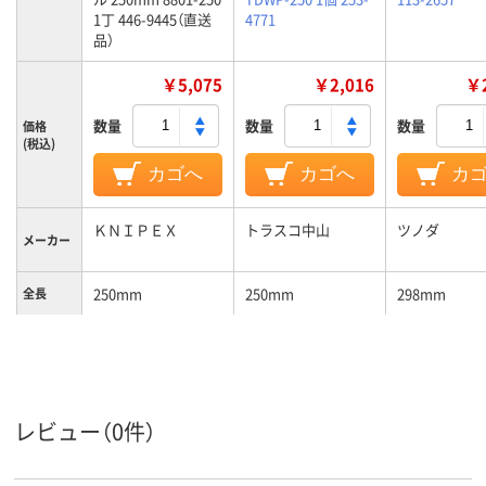
1丁 446-9445（直送
4771
品）
￥5,075
￥2,016
￥2
数量
数量
数量
価格
(税込)
カゴへ
カゴへ
カ
ＫＮＩＰＥＸ
トラスコ中山
ツノダ
メーカー
250mm
250mm
298mm
全長
最大開口
46mm
42mm
70mm
サイズ
開口調節
9段階
5段階
9段階
段階
レビュー（0件）