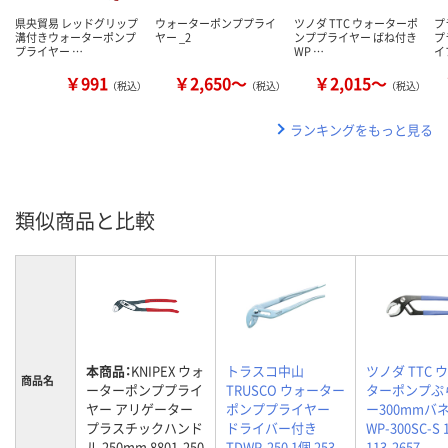
県央貿易 レッドグリップ
ウォーターポンププライ
ツノダ TTC ウォーターポ
プ
溝付きウォーターポンプ
ヤー _2
ンププライヤー ばね付き
プ
プライヤー …
WP …
イ
￥991
￥2,650～
￥2,015～
（税込）
（税込）
（税込）
ランキングをもっと見る
類似商品と比較
本商品：
KNIPEX ウォ
トラスコ中山
ツノダ TTC 
商品名
ーターポンププライ
TRUSCO ウォーター
ターポンプぷ
ヤー アリゲーター
ポンププライヤー
ー300mmバ
プラスチックハンド
ドライバー付き
WP-300SC-S
ル 250mm 8801-250
TDWP-250 1個 253-
113-2657