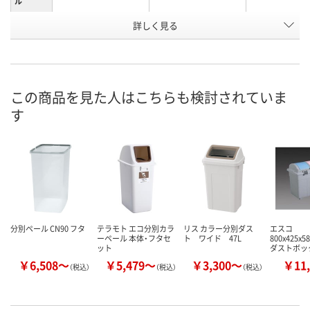
ル
お申込番
詳しく見る
K961557
K961554
K961556
号
あり
わずか
わずか
在庫
8月19日（水）まで
8月12日（水）
8月19日（水）
お届け日
この商品を見た人はこちらも検討されていま
す
数量
数量
数量
カゴへ
カゴへ
カ
分別ペール CN90 フタ
テラモト エコ分別カラ
リス カラー分別ダス
エスコ
ーペール 本体・フタセ
ト ワイド 47L
800x425x5
ット
ダストボッ
￥6,508～
￥5,479～
￥3,300～
￥11,
（税込）
（税込）
（税込）