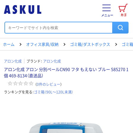
カゴ
メニュー
ホーム
オフィス家具/収納
ゴミ箱/ダストボックス
ゴミ箱（
アロン化成
ブランド：
アロン化成
アロン化成 アロン 分別ペールCN90 フタ もえない ブルー 585270 1
個 469-8134（直送品）
（
0
件のレビュー
）
ランキングを見る：
ゴミ箱（90L～120L未満）