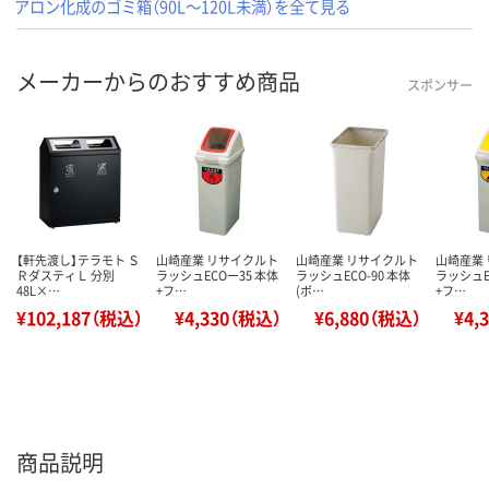
アロン化成のゴミ箱（90L～120L未満）を全て見る
メーカーからのおすすめ商品
スポンサー
【軒先渡し】テラモト Ｓ
山崎産業 リサイクルト
山崎産業 リサイクルト
山崎産業
ＲダスティＬ 分別
ラッシュECOー35 本体
ラッシュECO-90 本体
ラッシュE
48L×…
+フ…
(ボ…
+フ…
¥102,187（税込）
¥4,330（税込）
¥6,880（税込）
¥4,
商品説明