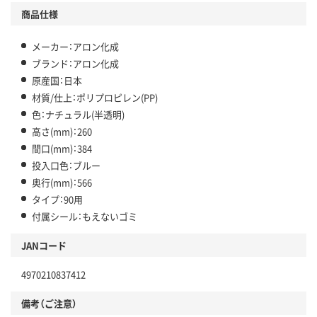
商品仕様
メーカー：アロン化成
ブランド：アロン化成
原産国：日本
材質/仕上：ポリプロピレン(PP)
色：ナチュラル(半透明)
高さ(mm)：260
間口(mm)：384
投入口色：ブルー
奥行(mm)：566
タイプ：90用
付属シール：もえないゴミ
JANコード
4970210837412
備考（ご注意）