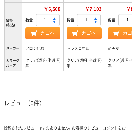
￥6,508
￥7,103
￥8
数量
数量
数量
価格
(税込)
カゴへ
カゴへ
カ
アロン化成
トラスコ中山
尚美堂
メーカー
クリア(透明・半透明)
クリア(透明・半透明)
クリア(透明・
カラーグ
ループ
系
系
系
レビュー（0件）
投稿されたレビューはまだありません。お客様のレビューコメントをお