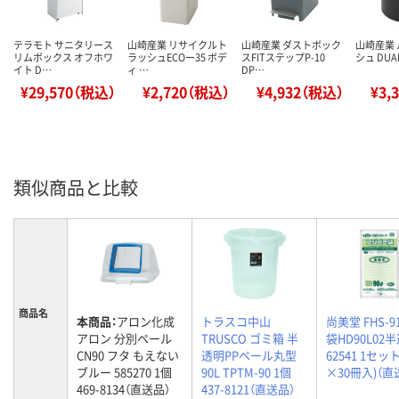
テラモト サニタリース
山崎産業 リサイクルト
山崎産業 ダストボック
山崎産業
リムボックス オフホワ
ラッシュECOー35 ボデ
スFITステップP-10
シュ DUAL
イト D…
ィ …
DP…
¥29,570（税込）
¥2,720（税込）
¥4,932（税込）
¥3,
類似商品と比較
商品名
本商品：
アロン化成
トラスコ中山
尚美堂 FHS-
アロン 分別ペール
TRUSCO ゴミ箱 半
袋HD90L02
CN90 フタ もえない
透明PPペール丸型
62541 1セッ
ブルー 585270 1個
90L TPTM-90 1個
×30冊入)（直
469-8134（直送品）
437-8121（直送品）