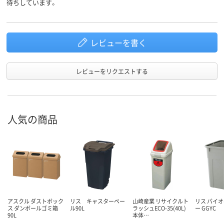
待ちしています。
レビューを書く
レビューをリクエストする
人気の商品
アスクル ダストボック
リス キャスターペー
山崎産業 リサイクルト
リス バイオ
ス ダンボールゴミ箱
ル90L
ラッシュECO-35(40L)
ー GGYC
90L
本体…