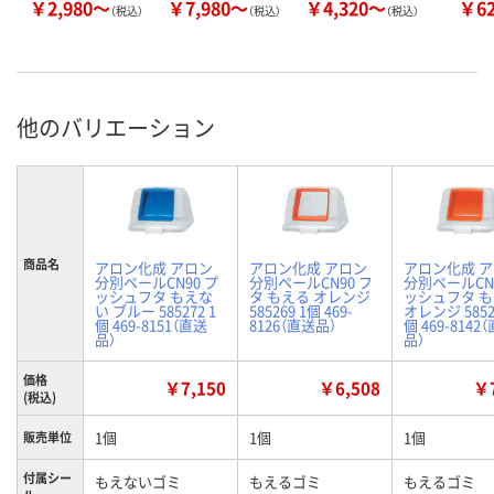
￥2,980～
￥7,980～
￥4,320～
￥6
（税込）
（税込）
（税込）
他のバリエーション
商品名
アロン化成 アロン
アロン化成 アロン
アロン化成 
分別ペールCN90 プ
分別ペールCN90 フ
分別ペールCN9
ッシュフタ もえな
タ もえる オレンジ
ッシュフタ 
い ブルー 585272 1
585269 1個 469-
オレンジ 5852
個 469-8151（直送
8126（直送品）
個 469-8142
品）
品）
価格
￥7,150
￥6,508
￥7
(税込)
1個
1個
1個
販売単位
付属シー
もえないゴミ
もえるゴミ
もえるゴミ