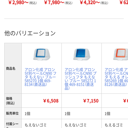
￥2,980～
￥7,980～
￥4,320～
￥6
（税込）
（税込）
（税込）
他のバリエーション
商品名
アロン化成 アロン
アロン化成 アロン
アロン化成 
分別ペールCN90 フ
分別ペールCN90 プ
分別ペールCN9
タ もえない ブルー
ッシュフタ もえな
タ もえる オ
585270 1個 469-
い ブルー 585272 1
585269 1個 46
8134（直送品）
個 469-8151（直送
8126（直送品）
品）
価格
￥6,508
￥7,150
￥6
(税込)
1個
1個
1個
販売単位
付属シー
もえないゴミ
もえないゴミ
もえるゴミ