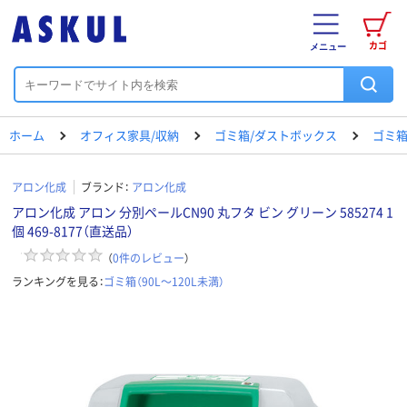
カゴ
メニュー
ホーム
オフィス家具/収納
ゴミ箱/ダストボックス
ゴミ箱（
アロン化成
ブランド：
アロン化成
アロン化成 アロン 分別ペールCN90 丸フタ ビン グリーン 585274 1
個 469-8177（直送品）
（
0
件のレビュー
）
ランキングを見る：
ゴミ箱（90L～120L未満）