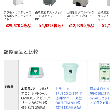
テラモト サニタリース
山崎産業 ダストボック
山崎産業 ダストボック
山崎産業
リムボックス オフホワ
スFITステップP-10
スFITステップST-15
ラッシュE
イト D…
DP…
D…
ィ …
¥29,570（税込）
¥4,932（税込）
¥12,925（税込）
¥2,
類似商品と比較
商品名
本商品：
アロン化成
トラスコ中山
尚美堂 FHS-
アロン 分別ペール
TRUSCO ゴミ箱 半
袋HD90L02
CN90 丸フタ ビン グ
透明PPペール丸型
62541 1セッ
リーン 585274 1個
90L TPTM-90 1個
×30冊入)（直
469-8177（直送品）
437-8121（直送品）