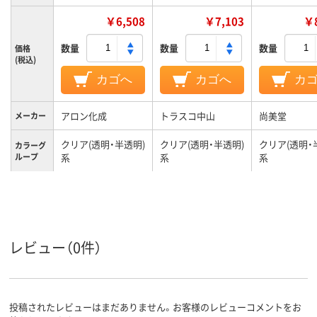
￥6,508
￥7,103
￥8
数量
数量
数量
価格
(税込)
カゴへ
カゴへ
カ
アロン化成
トラスコ中山
尚美堂
メーカー
クリア(透明・半透明)
クリア(透明・半透明)
クリア(透明・
カラーグ
ループ
系
系
系
レビュー（0件）
投稿されたレビューはまだありません。お客様のレビューコメントをお