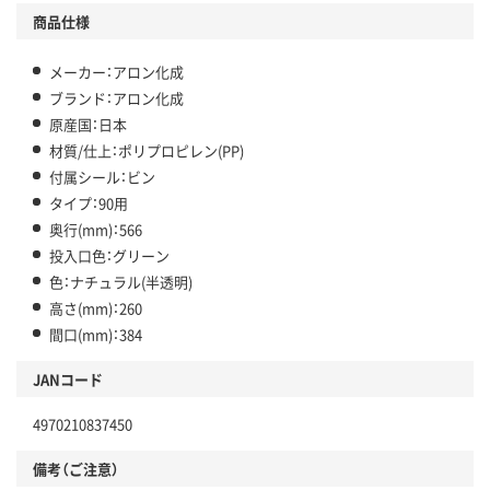
商品仕様
メーカー：アロン化成
ブランド：アロン化成
原産国：日本
材質/仕上：ポリプロピレン(PP)
付属シール：ビン
タイプ：90用
奥行(mm)：566
投入口色：グリーン
色：ナチュラル(半透明)
高さ(mm)：260
間口(mm)：384
JANコード
4970210837450
備考（ご注意）