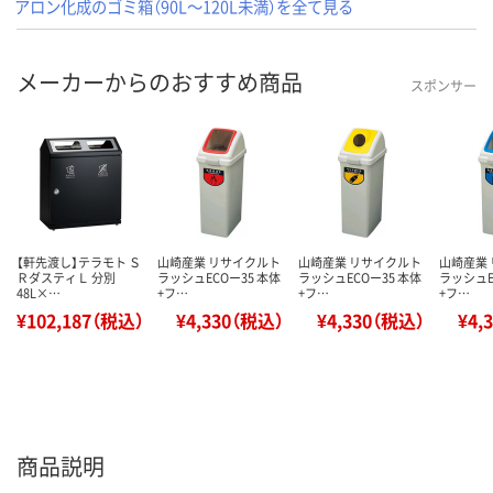
アロン化成のゴミ箱（90L～120L未満）を全て見る
メーカーからのおすすめ商品
スポンサー
【軒先渡し】テラモト Ｓ
山崎産業 リサイクルト
山崎産業 リサイクルト
山崎産業
ＲダスティＬ 分別
ラッシュECOー35 本体
ラッシュECOー35 本体
ラッシュE
48L×…
+フ…
+フ…
+フ…
¥102,187（税込）
¥4,330（税込）
¥4,330（税込）
¥4,
商品説明