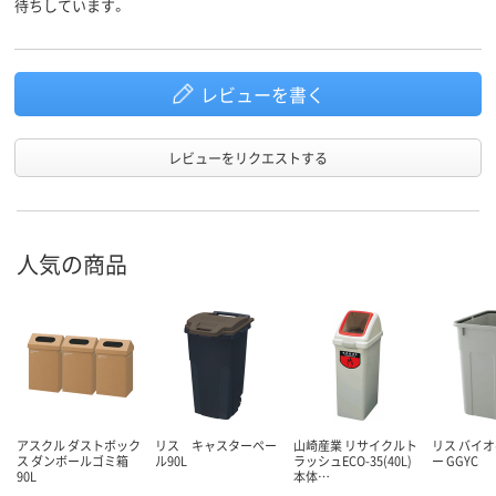
待ちしています。
レビューを書く
レビューをリクエストする
人気の商品
アスクル ダストボック
リス キャスターペー
山崎産業 リサイクルト
リス バイオ
ス ダンボールゴミ箱
ル90L
ラッシュECO-35(40L)
ー GGYC
90L
本体…