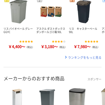
リス バイオペール グレー
アスクル ダストボックス
リス キャスターペール
ア
GGYC
ダンボールゴミ箱 90L
90L
ボ
￥4,400～
￥3,180～
￥7,980～
（税込）
（税込）
（税込）
ランキングをもっと見る
メーカーからのおすすめ商品
スポンサー