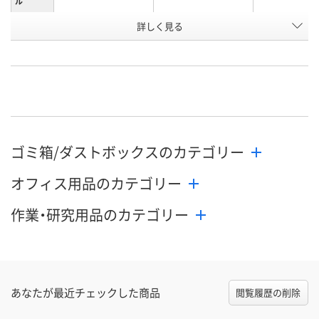
ル
お申込番
詳しく見る
K961555
K961557
K961554
号
あり
あり
わずか
在庫
8月19日（水）まで
8月19日（水）まで
8月12日（水）
お届け日
数量
数量
数量
ゴミ箱/ダストボックスのカテゴリー
カゴへ
カゴへ
カ
オフィス用品のカテゴリー
作業・研究用品のカテゴリー
あなたが最近チェックした商品
閲覧履歴の削除