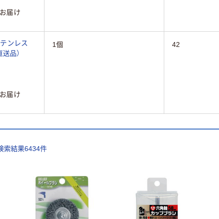
お届け
ステンレス
1個
42
7（直送品）
お届け
検索結果
6434
件