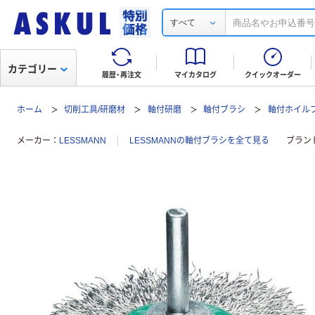
すべて
カテゴリー
履歴・再注文
マイカタログ
クイックオーダー
ホーム
切削工具/研磨材
軸付研磨
軸付ブラシ
軸付ホイル
メーカー
LESSMANN
LESSMANNの軸付ブラシを全て見る
ブラン