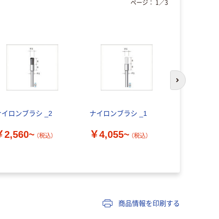
ページ：
1
／
3
次のスライド
ナイロンブラシ _2
ナイロンブラシ _1
エスコ 3
型軸付ブラ
￥2,560~
￥4,055~
製）セット 
（税込）
（税込）
￥5,120
商品情報を印刷する