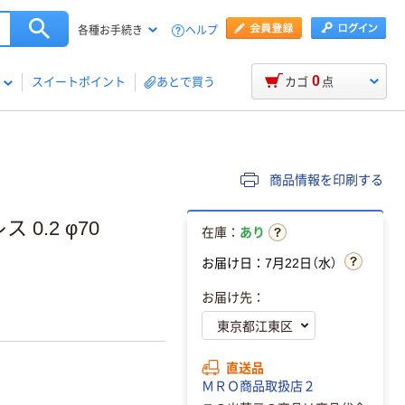
ヘルプ
各種お手続き
0
スイートポイント
あとで買う
カゴ
点
商品情報を印刷する
0.2 φ70
在庫：
あり
お届け日：7月22日（水）
お届け先：
直送品
ＭＲＯ商品取扱店２