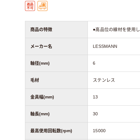
商品の特徴
●高品位の線材を使用し
メーカー名
LESSMANN
軸径(mm)
6
毛材
ステンレス
金具幅(mm)
13
軸長(mm)
30
最高使用回転数(rpm)
15000