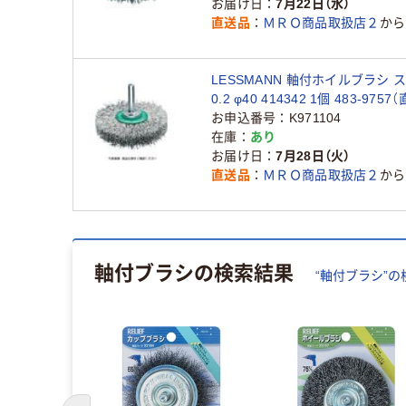
お届け日
7月22日（水）
直送品
ＭＲＯ商品取扱店２
から
LESSMANN 軸付ホイルブラシ 
0.2 φ40 414342 1個 483-975
お申込番号
K971104
在庫
あり
お届け日
7月28日（火）
直送品
ＭＲＯ商品取扱店２
から
軸付ブラシ
の検索結果
“
軸付ブラシ
”の