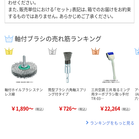
わせください。
また、販売単位における「セット」表記は、箱でのお届けをお約束
するものではありません。あらかじめご了承ください。
軸付ブラシの売れ筋ランキング
軸付ホイルブラシ ステン
筒型ブラシ 六角軸スプリ
三共空調 三共 取るミング
ア
レス線
ング付タイプ
用ターボブラシ取っ手付
（A
TR-03…
六
￥1,890～
￥726～
￥22,264
（税込）
（税込）
（税込）
ランキングをもっと見る