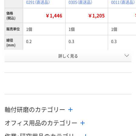
0291（直送品）
0305（直送品）
0011（直送品）
価格
￥1,446
￥1,205
(税込)
1個
1個
1個
販売単位
線径
0.2
0.3
0.3
(mm)
全長
詳しく見る
120
120
60
(mm)
お申込番
K971155
K971156
K971127
号
あり
あり
あり
在庫
8月12日（水）
8月19日（水）まで
8月12日（水）
お届け日
軸付研磨のカテゴリー
数量
数量
数量
オフィス用品のカテゴリー
カゴへ
カゴへ
カ