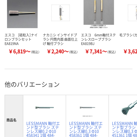
エスコ [砥粒入］ナイ
ナカニシ インサイドブ
エスコ 6mm軸付ステ
毛ブラシ（
ロンブラシセット
ラシ 円筒内面 曲面仕上
ンレスロープブラシ
EA819NA
げ 軸付ブラシ
EA819BJ
￥6,819～
￥2,240～
￥7,341～
￥3,6
（税込）
（税込）
（税込）
他のバリエーション
商品名
LESSMANN 軸付エ
LESSMANN 軸付エ
LESSMANN
ンド型ブラシ ステ
ンド型ブラシ ステ
ンド型ブラシ
ンレス線0.2 Φ10
ンレス線0.3 Φ10
ンレス線0.3 Φ
458341 1個 484-
458361 1個 484-
451361 1個 48