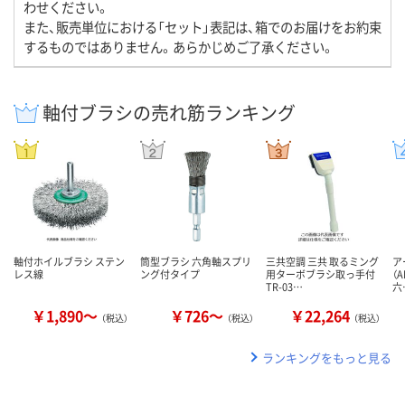
わせください。
また、販売単位における「セット」表記は、箱でのお届けをお約束
するものではありません。あらかじめご了承ください。
軸付ブラシの売れ筋ランキング
軸付ホイルブラシ ステン
筒型ブラシ 六角軸スプリ
三共空調 三共 取るミング
ア
レス線
ング付タイプ
用ターボブラシ取っ手付
（A
TR-03…
六
￥1,890～
￥726～
￥22,264
（税込）
（税込）
（税込）
ランキングをもっと見る