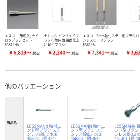
エスコ [砥粒入］ナイ
ナカニシ インサイドブ
エスコ 6mm軸付ステ
毛ブラシ（
ロンブラシセット
ラシ 円筒内面 曲面仕上
ンレスロープブラシ
EA819NA
げ 軸付ブラシ
EA819BJ
￥6,819～
￥2,240～
￥7,341～
￥3,6
（税込）
（税込）
（税込）
他のバリエーション
商品名
LESSMANN 軸付エ
LESSMANN 軸付エ
LESSMANN
ンド型ブラシ ステ
ンド型ブラシ ステ
ンド型ブラシ
ンレス線0.2 Φ10
ンレス線0.3 Φ10
ンレス線0.3 Φ
458341 1個 484-
458361 1個 484-
451361 1個 48