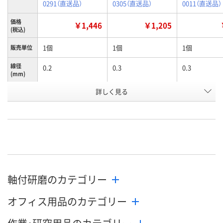
0291（直送品）
0305（直送品）
0011（直送品）
価格
￥1,446
￥1,205
(税込)
1個
1個
1個
販売単位
線径
0.2
0.3
0.3
(mm)
全長
詳しく見る
120
120
60
(mm)
お申込番
K971155
K971156
K971127
号
あり
あり
あり
在庫
8月10日（月）
8月17日（月）まで
8月10日（月）
お届け日
軸付研磨のカテゴリー
数量
数量
数量
オフィス用品のカテゴリー
カゴへ
カゴへ
カ