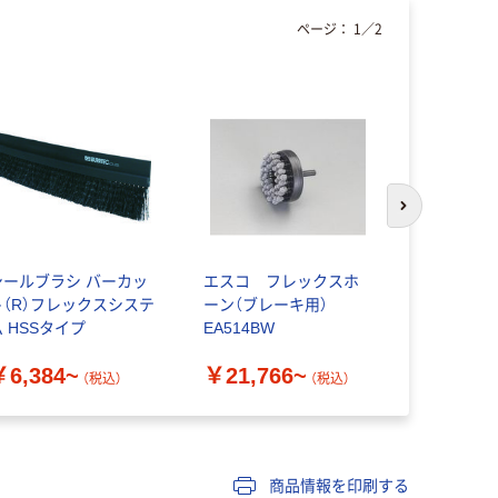
ページ：
1
／
2
次のスライド
シールブラシ バーカッ
エスコ フレックスホ
エスコ 軸
ト（R）フレックスシステ
ーン（ブレーキ用）
型スチール
ム HSSタイプ
EA514BW
１９ＢＳ
￥6,384~
￥21,766~
￥12,74
（税込）
（税込）
商品情報を印刷する