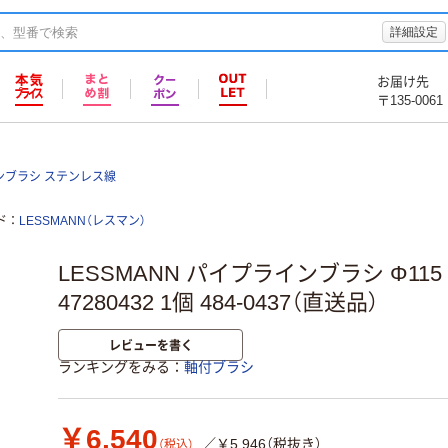
詳細設定
お届け先
〒135-0061
ンブラシ ステンレス線
ド
LESSMANN（レスマン）
LESSMANN パイプラインブラシ Φ115
47280432 1個 484-0437（直送品）
レビューを書く
ランキングをみる
軸付ブラシ
￥6,540
／￥5,946（税抜き）
（税込）