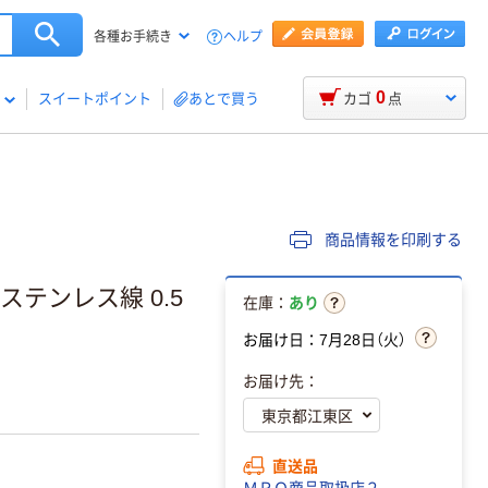
ヘルプ
各種お手続き
0
スイートポイント
あとで買う
カゴ
点
商品情報を印刷する
 ステンレス線 0.5
在庫：
あり
お届け日：7月28日（火）
お届け先：
直送品
ＭＲＯ商品取扱店２