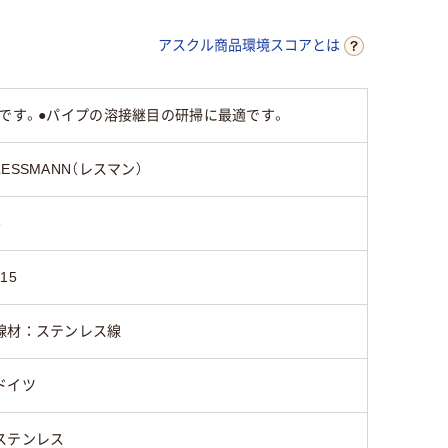
アスクル商品環境スコアとは
品です。●パイプの溶接継目の研掃に最適です。
LESSMANN（レスマン）
6
115
線材：ステンレス線
ドイツ
ステンレス