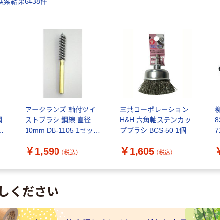
検索結果
6438
件
角
アークランズ 軸付ツイ
三共コーポレーション
柳
鋼
ストブラシ 鋼線 直径
H&H 六角軸ステンカッ
8
10mm DB-1105 1セッ
プブラシ BCS-50 1個
7
ト(3個)（直送品）
￥1,590
￥1,605
（税込）
（税込）
しください