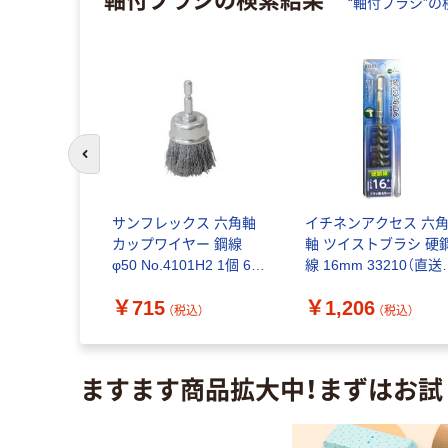
“
軸付ブラシ
”の
前のスライドへ
六角軸ネジリ
サンフレックス 六角軸
イチネンアクセス 六
25mm
カップワイヤー 鋼線
軸 ツイストブラシ 硬
1個（直送品）
φ50 No.4101H2 1個 62-
線 16mm 33210（直送
4941-88（直送品）
品）
￥715
￥1,206
（税込）
（税込）
（税込）
ますます商品拡大中！まずはお試