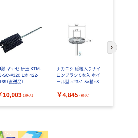
次のスライド
瀬 ヤナセ 研玉 KTM-
ナカニシ 砥粒入りナイ
ナカニシ 
3-SC-#320 1本 422-
ロンブラシ 5本入 ホイ
シ 10本入
169（直送品）
ール型 φ23×1.5×軸φ3
φ23×1.5×
線φ0.4 #240 50812 1パ
50722 1パ
￥10,003
￥4,845
￥4,481
ック(5本)（直送品）
476-9384
（税込）
（税込）