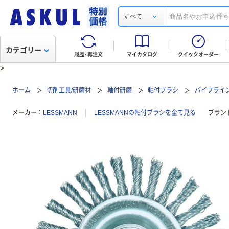
すべて
カテゴリー
履歴・再注文
マイカタログ
クイックオーダー
>
ホーム
切削工具/研磨材
軸付研磨
軸付ブラシ
パイプライ
メーカー
LESSMANN
LESSMANNの軸付ブラシを全て見る
ブラン