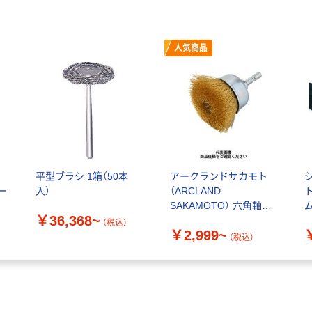
人気商品
平型ブラシ 1箱（50本
アークランドサカモト
ー
入）
（ARCLAND
SAKAMOTO） 六角軸付
￥36,368~
カップブラシ 真鍮
（税込）
￥2,999~
（税込）