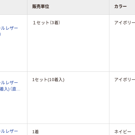
販売単位
カラー
１セット（3着）
アイボリ
ールレザー
）
1セット(10着入)
アイボリー
ールレザー
10着入)（直送
ールレザー
1着
ネイビー