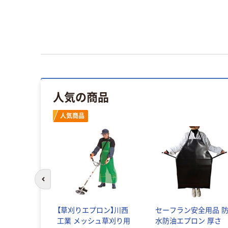
人気の商品
人気商品
前のスライドへ
腰前掛 帆布
【草刈りエプロン】川西
セーフラン安全用品 
12200 1枚
工業 メッシュ草刈り用
水防油エプロン 厚さ