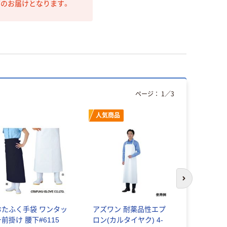
第のお届けとなります。
ページ：
1
／
3
人気商品
次のスライド
おたふく手袋 ワンタッ
アズワン 耐薬品性エプ
南海通商 
前掛け 腰下#6115
ロン(カルタイヤク) 4-
100% 無