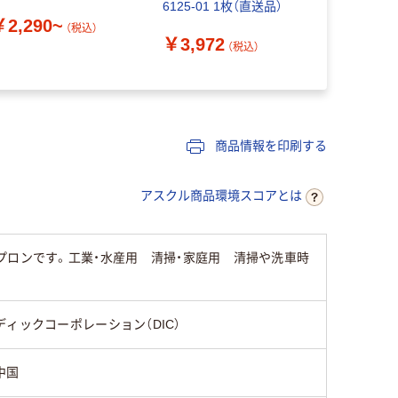
6125-01 1枚（直送品）
き ループ付き
￥2,290~
エロー 401
（税込）
￥3,972
￥10,23
送品）
（税込）
商品情報を印刷する
アスクル商品環境スコアとは
プロンです。工業・水産用 清掃・家庭用 清掃や洗車時
ディックコーポレーション（DIC）
中国