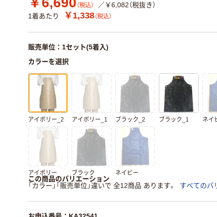
￥6,690
／￥6,082（税抜き）
（税込）
￥1,338
1着あたり
（税込）
販売単位：1セット(5着入)
カラーを選択
アイボリー_2
アイボリー_1
ブラック_2
ブラック_1
ネイ
アイボリー
ブラック
ネイビー
この商品のバリエーション
「カラー」「販売単位」違いで 全12商品 あります。
すべてのバ
お申込番号：KA32541