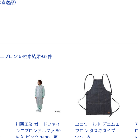
着（直送品）
 エプロン
”の検索結果
932
件
川西工業 ガードファイ
ユニワールド デニムエ
用
ンエプロンアルファ 80
プロン タスキタイプ
ロ
枚
枚入 ピンク 4448 1箱
545 1枚
6