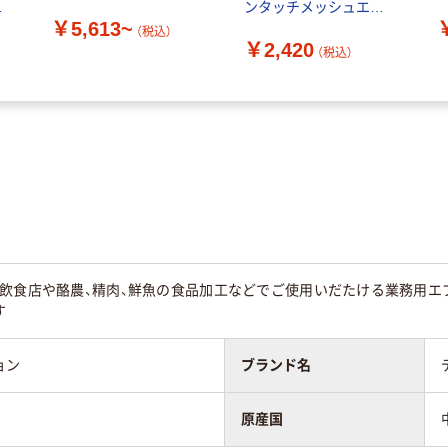
ン
ンタッチメッシュエプ
￥5,613~
品）
ロン ブラック YEPー
（税込）
￥2,420
005BK 1着
（税込）
め飲食店や酪農、精肉、鮮魚の食品加工などでご使用いだたける業務用エ
す
ョン
ブランド名
原産国