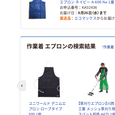
エプロン ネイビー A-600 Ne 1
お申込番号
KA32436
お届け日
8月26日（水）まで
直送品
エコマックス
からお届け
作業着 エプロン
の検索結果
“
作業着
前のスライドへ
ズピュア
ユニワールド デニムエ
【草刈りエプロン】川西
プロン
プロン ロープタイプ
工業 メッシュ草刈り
4-5470-
505 1枚
スパット前掛 4475 1