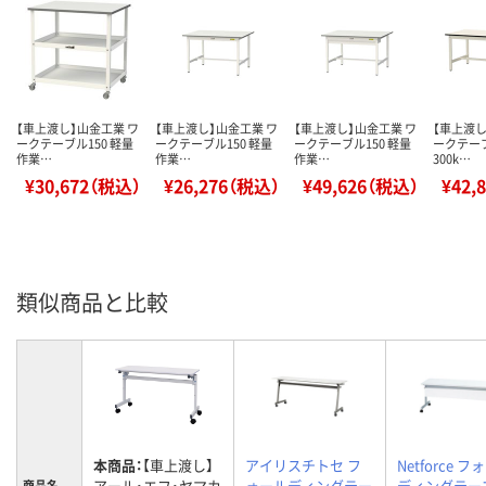
【車上渡し】山金工業 ワ
【車上渡し】山金工業 ワ
【車上渡し】山金工業 ワ
【車上渡し
ークテーブル150 軽量
ークテーブル150 軽量
ークテーブル150 軽量
ークテー
作業…
作業…
作業…
300k…
¥30,672（税込）
¥26,276（税込）
¥49,626（税込）
¥42,
類似商品と比較
本商品：
【車上渡し】
アイリスチトセ フ
Netforce 
アール・エフ・ヤマカ
ォールディングテー
ディングテー
商品名