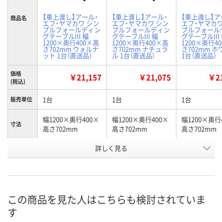
【車上渡し】アール・
【車上渡し】アール・
【車上渡し】ア
商品名
エフ・ヤマカワ シン
エフ・ヤマカワ シン
エフ・ヤマカワ
プルフォールディン
プルフォールディン
プルフォール
グテーブルIII 幅
グテーブルIII 幅
グテーブルIII
1200×奥行400×高
1200×奥行400×高
1200×奥行4
さ702mm ウォルナ
さ702mm ナチュラ
さ702mm 
ット 1台（直送品）
ル 1台（直送品）
1台（直送品）
価格
￥21,157
￥21,075
￥21
(税込)
1台
1台
1台
販売単位
幅1200×奥行400×
幅1200×奥行400×
幅1200×奥行
寸法
高さ702mm
高さ702mm
高さ702mm
詳しく見る
ウォルナット
ナチュラル
ホワイト
カラー
お申込番
KA79091
KA79092
KA79093
号
直送品
直送品
直送品
在庫
この商品を見た人はこちらも検討されていま
す
8月24日（月）まで
8月24日（月）まで
8月24日（月）
お届け日