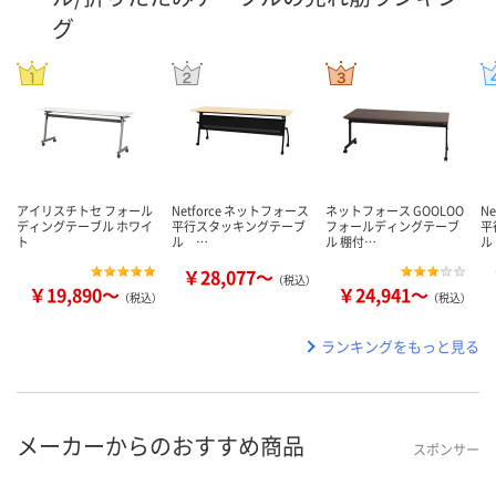
グ
アイリスチトセ フォール
Netforce ネットフォース
ネットフォース GOOLOO
N
ディングテーブル ホワイ
平行スタッキングテーブ
フォールディングテーブ
平
ト
ル …
ル 棚付…
ル
￥28,077～
（税込）
￥19,890～
￥24,941～
（税込）
（税込）
ランキングをもっと見る
メーカーからのおすすめ商品
スポンサー