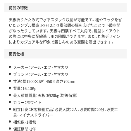
商品の特徴
天板折りたたみ式で水平スタック収納が可能です。棚やフックを省
いたシンプル構造、RFFT2より脚部間の幅を広げたことで下肢空間
がゆったりしています。天板は四隅すべて丸角で、島型レイアウト
の際には中央に配線逃し用の隙間ができます。また、丸角デザイン
によりカジュアルな印象で親しみのある空間を演出できます。
商品仕様
メーカー：アール・エフ・ヤマカワ
ブランド：アール・エフ・ヤマカワ
寸法：幅1200×奥行450×高さ702mm
質量：16.10Kg
最大積載質量：天板：約20kg（均等荷重）
カラー：ホワイト
組立目安：お客様組立品：必要人数：2人、必要時間：20分、必要工
具：マイナスドライバー
梱包数：1梱包
保証期間：1年