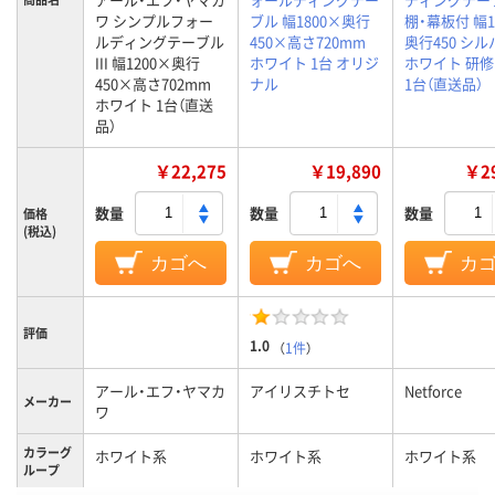
ワ シンプルフォー
ブル 幅1800×奥行
棚・幕板付 幅1
ルディングテーブル
450×高さ720mm
奥行450 シ
III 幅1200×奥行
ホワイト 1台 オリジ
ホワイト 研修
450×高さ702mm
ナル
1台（直送品）
ホワイト 1台（直送
品）
￥22,275
￥19,890
￥29
数量
数量
数量
価格
(税込)
カゴへ
カゴへ
カ
評価
1.0
（
1件
）
アール・エフ・ヤマカ
アイリスチトセ
Netforce
メーカー
ワ
カラーグ
ホワイト系
ホワイト系
ホワイト系
ループ