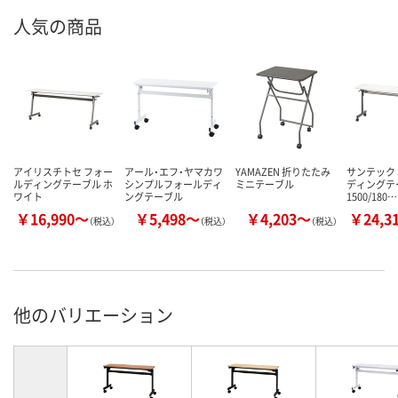
人気の商品
アイリスチトセ フォー
アール・エフ・ヤマカワ
YAMAZEN 折りたたみ
サンテック 
ルディングテーブル ホ
シンプルフォールディ
ミニテーブル
ディングテ
ワイト
ングテーブル
1500/180…
￥16,990～
￥5,498～
￥4,203～
￥24,3
（税込）
（税込）
（税込）
他のバリエーション