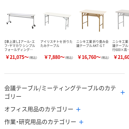
数量
数量
数量
カゴへ
カゴへ
カ
【車上渡し】アール・エ
アイリスチトセ 折りた
ニシキ工業 折り畳み会
ニシキ工業
フ・ヤマカワ シンプル
たみテーブル
議テーブル AKT-G T
議テーブル 
フォールディング…
行600×高
￥21,075～
￥7,880～
￥16,760～
￥21,6
（税込）
（税込）
（税込）
会議テーブル/ミーティングテーブルのカテ
ゴリー
オフィス用品のカテゴリー
作業・研究用品のカテゴリー