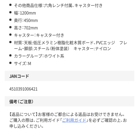
その他商品仕様：六角レンチ付属、キャスター付き
幅：1200mm
奥行：450mm
高さ：702mm
キャスター：キャスター付き
材質：天板:低圧メラミン樹脂化粧木質ボード、PVCエッジ フレ
ーム・脚部:スチール（粉体塗装） キャスター:ナイロン
カラーグループ：ホワイト系
サイズ：M
JANコード
4510391006421
備考（ご注意）
【返品について】お客様のご都合による返品はお受けできません。
ご購入の際は、ご利用ガイド「
ご利用ガイド
」を必ずご確認の上、お
申し込みください。