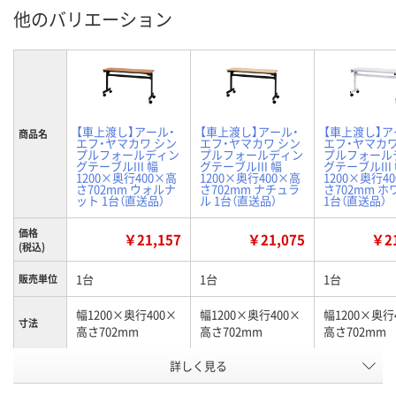
他のバリエーション
【車上渡し】アール・
【車上渡し】アール・
【車上渡し】ア
商品名
エフ・ヤマカワ シン
エフ・ヤマカワ シン
エフ・ヤマカワ
プルフォールディン
プルフォールディン
プルフォール
グテーブルIII 幅
グテーブルIII 幅
グテーブルIII
1200×奥行400×高
1200×奥行400×高
1200×奥行4
さ702mm ウォルナ
さ702mm ナチュラ
さ702mm 
ット 1台（直送品）
ル 1台（直送品）
1台（直送品）
価格
￥21,157
￥21,075
￥21
(税込)
1台
1台
1台
販売単位
幅1200×奥行400×
幅1200×奥行400×
幅1200×奥行
寸法
高さ702mm
高さ702mm
高さ702mm
詳しく見る
ウォルナット
ナチュラル
ホワイト
カラー