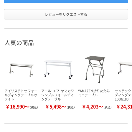
レビューをリクエストする
人気の商品
アイリスチトセ フォー
アール・エフ・ヤマカワ
YAMAZEN 折りたたみ
サンテック 
ルディングテーブル ホ
シンプルフォールディ
ミニテーブル
ディングテ
ワイト
ングテーブル
1500/180…
￥16,990～
￥5,498～
￥4,203～
￥24,3
（税込）
（税込）
（税込）