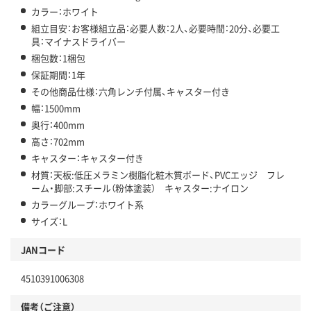
カラー：ホワイト
組立目安：お客様組立品：必要人数：2人、必要時間：20分、必要工
具：マイナスドライバー
梱包数：1梱包
保証期間：1年
その他商品仕様：六角レンチ付属、キャスター付き
幅：1500mm
奥行：400mm
高さ：702mm
キャスター：キャスター付き
材質：天板:低圧メラミン樹脂化粧木質ボード、PVCエッジ フレ
ーム・脚部:スチール（粉体塗装） キャスター:ナイロン
カラーグループ：ホワイト系
サイズ：L
JANコード
4510391006308
備考（ご注意）