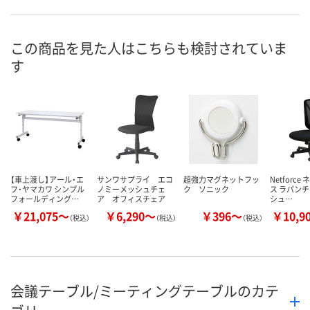
お申込番
KA79091
KA79092
KA79093
号
直送品
直送品
直送品
在庫
この商品を見た人はこちらも検討されていま
す
8月25日（火）まで
8月25日（火）まで
8月25日（火）
お届け日
数量
数量
数量
カゴへ
カゴへ
カ
【車上渡し】アール・エ
サンワサプライ エコ
超強力マグネットフッ
Netforc
フ・ヤマカワ シンプル
ノミーメッシュチェ
ク ソニック
ス ラパンチ
フォールディング…
ア オフィスチェア
シュ…
￥21,075～
￥6,290～
￥396～
￥10,9
（税込）
（税込）
（税込）
会議テーブル/ミーティングテーブルのカテ