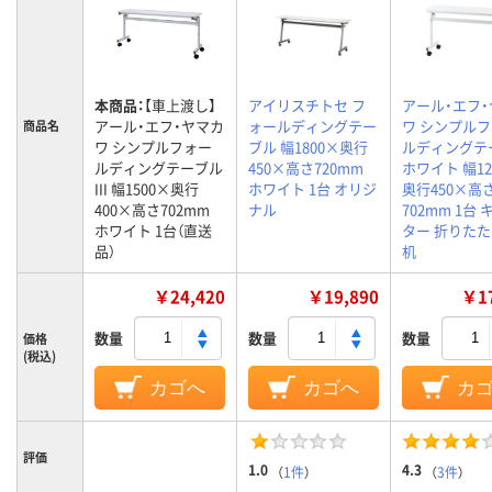
本商品：
【車上渡し】
アイリスチトセ フ
アール・エフ
アール・エフ・ヤマカ
ォールディングテー
ワ シンプル
商品名
ワ シンプルフォー
ブル 幅1800×奥行
ルディングテ
ルディングテーブル
450×高さ720mm
ホワイト 幅12
III 幅1500×奥行
ホワイト 1台 オリジ
奥行450×高
400×高さ702mm
ナル
702mm 1台
ホワイト 1台（直送
ター 折りた
品）
机
￥24,420
￥19,890
￥17
数量
数量
数量
価格
(税込)
カゴへ
カゴへ
カ
評価
1.0
4.3
（
1件
）
（
3件
）