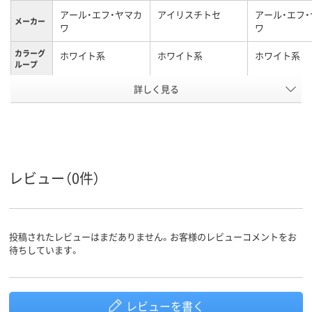
アール・エフ・ヤマカ
アイリスチトセ
アール・エフ
メーカー
ワ
ワ
カラーグ
ホワイト系
ホワイト系
ホワイト系
ループ
キャスタ
詳しく見る
キャスター付き
キャスター付
ー
アスクル
商品環境
20
スコア
レビュー（0件）
投稿されたレビューはまだありません。お客様のレビューコメントをお
待ちしています。
レビューを書く