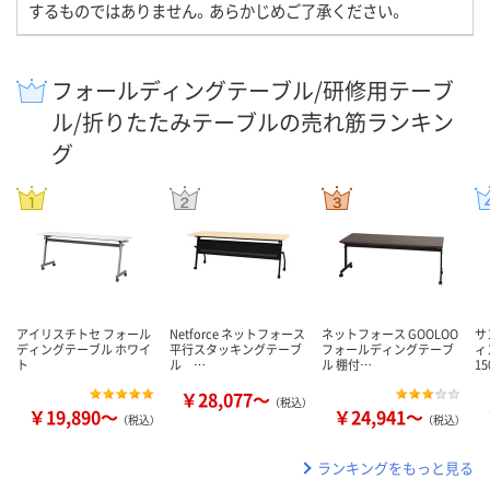
するものではありません。あらかじめご了承ください。
フォールディングテーブル/研修用テーブ
ル/折りたたみテーブルの売れ筋ランキン
グ
アイリスチトセ フォール
Netforce ネットフォース
ネットフォース GOOLOO
サ
ディングテーブル ホワイ
平行スタッキングテーブ
フォールディングテーブ
ィ
ト
ル …
ル 棚付…
15
￥28,077～
（税込）
￥19,890～
￥24,941～
（税込）
（税込）
ランキングをもっと見る