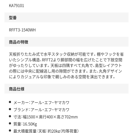
KA79101
型番
RFFT3-1540WH
商品の特徴
天板折りたたみ式で水平スタック収納が可能です。棚やフックを省
いたシンプル構造、RFFT2より脚部間の幅を広げたことで下肢空間
がゆったりしています。天板は四隅すべて丸角で、島型レイアウト
の際には中央に配線逃し用の隙間ができます。また、丸角デザイン
によりカジュアルな印象で親しみのある空間を演出できます。
商品仕様
メーカー：アール・エフ・ヤマカワ
ブランド：アール・エフ・ヤマカワ
寸法：幅1500×奥行400×高さ702mm
質量：16.50Kg
最大積載質量：天板：約20kg（均等荷重）