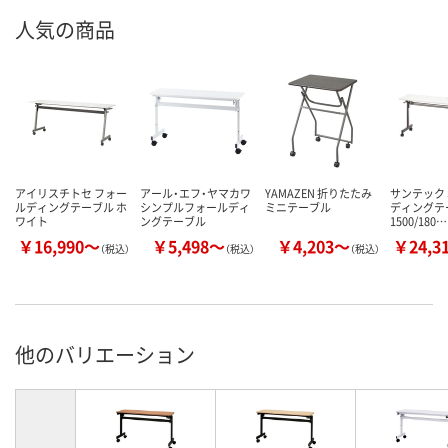
人気の商品
アイリスチトセ フォー
アール・エフ・ヤマカワ
YAMAZEN 折りたたみ
サンテック 
ルディングテーブル ホ
シンプルフォールディ
ミニテーブル
ディングテ
ワイト
ングテーブル
1500/180…
￥16,990～
￥5,498～
￥4,203～
￥24,3
（税込）
（税込）
（税込）
他のバリエーション