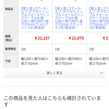
【車上渡し】アール・
【車上渡し】アール・
【車上渡し】ア
商品名
エフ・ヤマカワ シン
エフ・ヤマカワ シン
エフ・ヤマカワ
プルフォールディン
プルフォールディン
プルフォール
グテーブルIII 幅
グテーブルIII 幅
グテーブルIII
1200×奥行400×高
1200×奥行400×高
1200×奥行4
さ702mm ウォルナ
さ702mm ナチュラ
さ702mm 
ット 1台（直送品）
ル 1台（直送品）
1台（直送品）
価格
￥21,157
￥21,075
￥21
(税込)
1台
1台
1台
販売単位
幅1200×奥行400×
幅1200×奥行400×
幅1200×奥行
寸法
高さ702mm
高さ702mm
高さ702mm
詳しく見る
ウォルナット
ナチュラル
ホワイト
カラー
お申込番
KA79091
KA79092
KA79093
号
直送品
直送品
直送品
在庫
この商品を見た人はこちらも検討されていま
す
8月24日（月）まで
8月24日（月）まで
8月24日（月）
お届け日