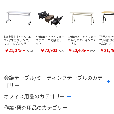
数量
数量
数量
カゴへ
カゴへ
カ
【車上渡し】アール・エ
Netforce ネットフォー
Netforce ネットフォー
平行スタッ
フ・ヤマカワ シンプル
ス アニータ 応接セット
ス 平行スタッキングテ
ブル 幅150
フォールディング…
ソフ…
ーブル …
作業台 フ…
￥21,075～
￥72,903
￥20,405～
￥21,7
（税込）
（税込）
（税込）
会議テーブル/ミーティングテーブルのカテ
ゴリー
オフィス用品のカテゴリー
作業・研究用品のカテゴリー