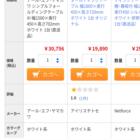
ワ シンプルフォー
ブル 幅1800×奥行
棚・幕板付 幅1
ルディングテーブル
450×高さ720mm
奥行450 シ
III 幅1500×奥行
ホワイト 1台 オリジ
ホワイト 研修
450×高さ702mm
ナル
1台（直送品）
ホワイト 1台（直送
品）
￥30,756
￥19,890
￥29
数量
数量
数量
価格
(税込)
カゴへ
カゴへ
カ
評価
1.0
（
1件
）
アール・エフ・ヤマカ
アイリスチトセ
Netforce
メーカー
ワ
カラーグ
ホワイト系
ホワイト系
ホワイト系
ループ