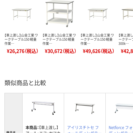
【車上渡し】山金工業 ワ
【車上渡し】山金工業 ワ
【車上渡し】山金工業 ワ
【車上渡し
ークテーブル150 軽量
ークテーブル150 軽量
ークテーブル150 軽量
ークテー
作業…
作業…
作業…
300k…
¥26,276（税込）
¥30,672（税込）
¥49,626（税込）
¥42,
類似商品と比較
本商品：
【車上渡し】
アイリスチトセ フ
Netforce 
アール・エフ・ヤマカ
ォールディングテー
ディングテー
商品名