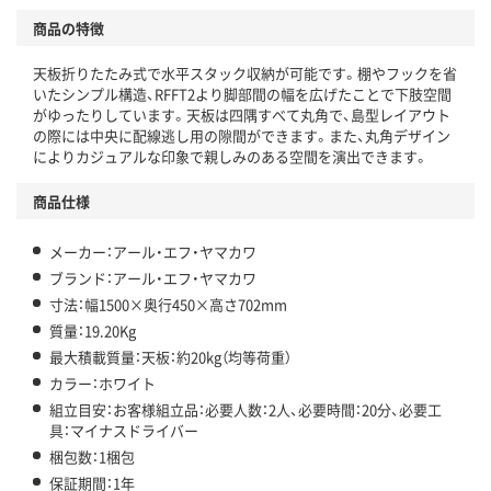
商品の特徴
天板折りたたみ式で水平スタック収納が可能です。棚やフックを省
いたシンプル構造、RFFT2より脚部間の幅を広げたことで下肢空間
がゆったりしています。天板は四隅すべて丸角で、島型レイアウト
の際には中央に配線逃し用の隙間ができます。また、丸角デザイン
によりカジュアルな印象で親しみのある空間を演出できます。
商品仕様
メーカー：アール・エフ・ヤマカワ
ブランド：アール・エフ・ヤマカワ
寸法：幅1500×奥行450×高さ702mm
質量：19.20Kg
最大積載質量：天板：約20kg（均等荷重）
カラー：ホワイト
組立目安：お客様組立品：必要人数：2人、必要時間：20分、必要工
具：マイナスドライバー
梱包数：1梱包
保証期間：1年