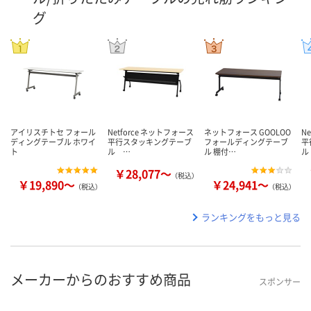
グ
アイリスチトセ フォール
Netforce ネットフォース
ネットフォース GOOLOO
N
ディングテーブル ホワイ
平行スタッキングテーブ
フォールディングテーブ
平
ト
ル …
ル 棚付…
ル
￥28,077～
（税込）
￥19,890～
￥24,941～
（税込）
（税込）
ランキングをもっと見る
メーカーからのおすすめ商品
スポンサー