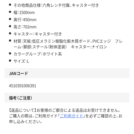
その他商品仕様：六角レンチ付属、キャスター付き
幅：1500mm
奥行：450mm
高さ：702mm
キャスター：キャスター付き
材質：天板:低圧メラミン樹脂化粧木質ボード、PVCエッジ フレ
ーム・脚部:スチール（粉体塗装） キャスター:ナイロン
カラーグループ：ホワイト系
サイズ：L
JANコード
4510391006391
備考（ご注意）
【返品について】お客様のご都合による返品はお受けできません。
ご購入の際は、ご利用ガイド「
ご利用ガイド
」を必ずご確認の上、お
申し込みください。