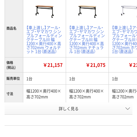
【車上渡し】アール・
【車上渡し】アール・
【車上渡し】ア
商品名
エフ・ヤマカワ シン
エフ・ヤマカワ シン
エフ・ヤマカワ
プルフォールディン
プルフォールディン
プルフォール
グテーブルIII 幅
グテーブルIII 幅
グテーブルIII
1200×奥行400×高
1200×奥行400×高
1200×奥行4
さ702mm ウォルナ
さ702mm ナチュラ
さ702mm 
ット 1台（直送品）
ル 1台（直送品）
1台（直送品）
価格
￥21,157
￥21,075
￥21
(税込)
1台
1台
1台
販売単位
幅1200×奥行400×
幅1200×奥行400×
幅1200×奥行
寸法
高さ702mm
高さ702mm
高さ702mm
詳しく見る
ウォルナット
ナチュラル
ホワイト
カラー
お申込番
KA79091
KA79092
KA79093
号
直送品
直送品
直送品
在庫