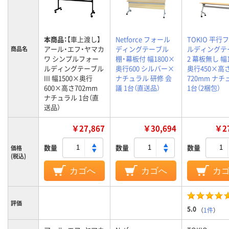
本商品：
【車上渡し】
Netforce フォール
TOKIO 平行
アール・エフ・ヤマカ
ディングテーブル
ルディングテ
商品名
ワ シンプルフォー
棚・幕板付 幅1800×
2 幕板無し 幅
ルディングテーブル
奥行600 シルバー×
奥行450×高
III 幅1500×奥行
ナチュラル 研修 会
720mm ナ
600×高さ702mm
議 1台（直送品）
1台（2梱包）
ナチュラル 1台（直
送品）
￥27,867
￥30,694
￥27
数量
数量
数量
価格
(税込)
カゴへ
カゴへ
カ
評価
5.0
（
1件
）