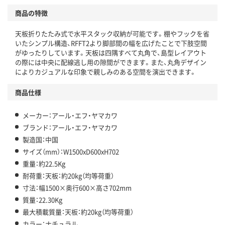
商品の特徴
天板折りたたみ式で水平スタック収納が可能です。棚やフックを省
いたシンプル構造、RFFT2より脚部間の幅を広げたことで下肢空間
がゆったりしています。天板は四隅すべて丸角で、島型レイアウト
の際には中央に配線逃し用の隙間ができます。また、丸角デザイン
によりカジュアルな印象で親しみのある空間を演出できます。
商品仕様
メーカー：アール・エフ・ヤマカワ
ブランド：アール・エフ・ヤマカワ
製造国：中国
サイズ（mm）：W1500xD600xH702
重量：約22.5Kg
耐荷重：天板：約20kg（均等荷重）
寸法：幅1500×奥行600×高さ702mm
質量：22.30Kg
最大積載質量：天板：約20kg（均等荷重）
カラー：ナチュラル