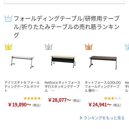
フォールディングテーブル/研修用テーブ
ル/折りたたみテーブルの売れ筋ランキン
グ
アイリスチトセ フォール
Netforce ネットフォース
ネットフォース GOOLOO
N
ディングテーブル ホワイ
平行スタッキングテーブ
フォールディングテーブ
平
ト
ル …
ル 棚付…
ル
￥28,077～
（税込）
￥19,890～
￥24,941～
（税込）
（税込）
ランキングをもっと見る