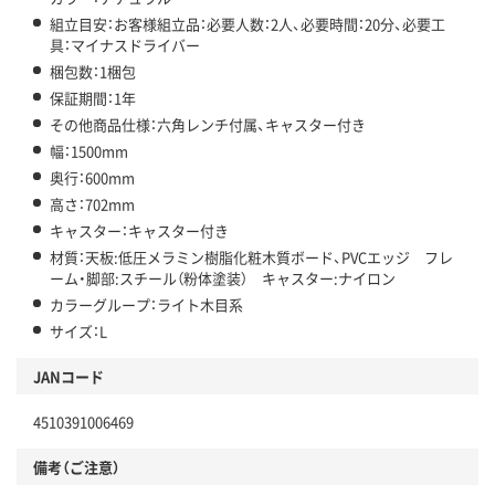
組立目安：お客様組立品：必要人数：2人、必要時間：20分、必要工
具：マイナスドライバー
梱包数：1梱包
保証期間：1年
その他商品仕様：六角レンチ付属、キャスター付き
幅：1500mm
奥行：600mm
高さ：702mm
キャスター：キャスター付き
材質：天板:低圧メラミン樹脂化粧木質ボード、PVCエッジ フレ
ーム・脚部:スチール（粉体塗装） キャスター:ナイロン
カラーグループ：ライト木目系
サイズ：L
JANコード
4510391006469
備考（ご注意）