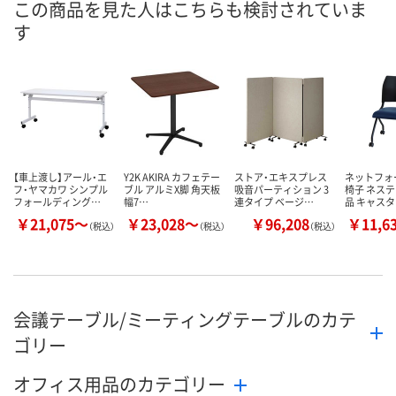
この商品を見た人はこちらも検討されていま
す
8月24日（月）まで
8月24日（月）まで
8月24日（月）
お届け日
数量
数量
数量
カゴへ
カゴへ
カ
【車上渡し】アール・エ
Y2K AKIRA カフェテー
ストア・エキスプレス
ネットフォ
フ・ヤマカワ シンプル
ブル アルミX脚 角天板
吸音パーティション 3
椅子 ネステ
フォールディング…
幅7…
連タイプ ベージ…
品 キャス
￥21,075～
￥23,028～
￥96,208
￥11,6
（税込）
（税込）
（税込）
会議テーブル/ミーティングテーブルのカテ
ゴリー
オフィス用品のカテゴリー