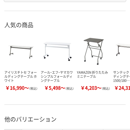
人気の商品
アイリスチトセ フォー
アール・エフ・ヤマカワ
YAMAZEN 折りたたみ
サンテック 
ルディングテーブル ホ
シンプルフォールディ
ミニテーブル
ディングテ
ワイト
ングテーブル
1500/180…
￥16,990～
￥5,498～
￥4,203～
￥24,3
（税込）
（税込）
（税込）
他のバリエーション