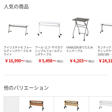
人気の商品
アイリスチトセ フォー
アール・エフ・ヤマカワ
YAMAZEN 折りたたみ
サンテック 
ルディングテーブル ホ
シンプルフォールディ
ミニテーブル
ディングテ
ワイト
ングテーブル
1500/180…
￥16,990～
￥5,498～
￥4,203～
￥24,3
（税込）
（税込）
（税込）
他のバリエーション