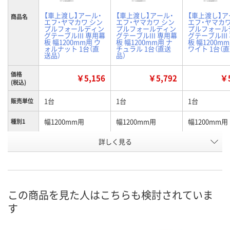
【車上渡し】アール・
【車上渡し】アール・
【車上渡し】ア
商品名
エフ・ヤマカワ シン
エフ・ヤマカワ シン
エフ・ヤマカワ
プルフォールディン
プルフォールディン
プルフォール
グテーブルIII 専用幕
グテーブルIII 専用幕
グテーブルIII
板 幅1200mm用 ウ
板 幅1200mm用 ナ
板 幅1200m
ォルナット 1台（直
チュラル 1台（直送
ワイト 1台（
送品）
品）
価格
￥5,156
￥5,792
￥5
(税込)
1台
1台
1台
販売単位
幅1200mm用
幅1200mm用
幅1200mm用
種別1
詳しく見る
ウォルナット
ナチュラル
ホワイト
カラー
お申込番
KA79118
KA79119
KA79120
号
直送品
直送品
直送品
在庫
この商品を見た人はこちらも検討されていま
す
8月25日（火）まで
8月25日（火）まで
8月25日（火）
お届け日