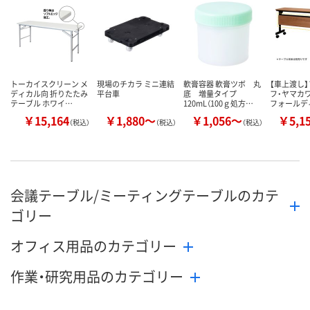
数量
数量
数量
カゴへ
カゴへ
カ
トーカイスクリーン メ
現場のチカラ ミニ連結
軟膏容器 軟膏ツボ 丸
【車上渡し】
ディカル向 折りたたみ
平台車
底 増量タイプ
フ・ヤマカ
テーブル ホワイ…
120mL（100ｇ処方…
フォールデ
￥15,164
￥1,880～
￥1,056～
￥5,1
（税込）
（税込）
（税込）
会議テーブル/ミーティングテーブルのカテ
ゴリー
オフィス用品のカテゴリー
作業・研究用品のカテゴリー