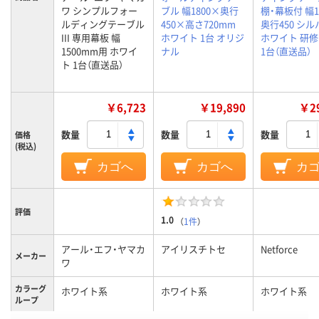
ワ シンプルフォー
ブル 幅1800×奥行
棚・幕板付 幅1
ルディングテーブル
450×高さ720mm
奥行450 シ
III 専用幕板 幅
ホワイト 1台 オリジ
ホワイト 研修
1500mm用 ホワイ
ナル
1台（直送品）
ト 1台（直送品）
￥6,723
￥19,890
￥29
数量
数量
数量
価格
(税込)
カゴへ
カゴへ
カ
評価
1.0
（
1件
）
アール・エフ・ヤマカ
アイリスチトセ
Netforce
メーカー
ワ
カラーグ
ホワイト系
ホワイト系
ホワイト系
ループ