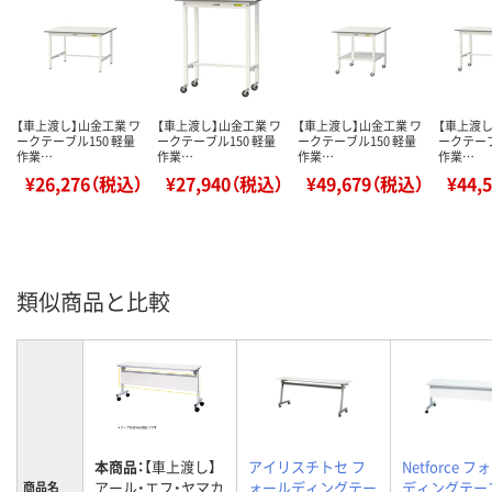
【車上渡し】山金工業 ワ
【車上渡し】山金工業 ワ
【車上渡し】山金工業 ワ
【車上渡し
ークテーブル150 軽量
ークテーブル150 軽量
ークテーブル150 軽量
ークテーブ
作業…
作業…
作業…
作業…
¥26,276（税込）
¥27,940（税込）
¥49,679（税込）
¥44,
類似商品と比較
本商品：
【車上渡し】
アイリスチトセ フ
Netforce 
アール・エフ・ヤマカ
ォールディングテー
ディングテー
商品名