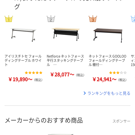
グ
アイリスチトセ フォール
Netforce ネットフォース
ネットフォース GOOLOO
サ
ディングテーブル ホワイ
平行スタッキングテーブ
フォールディングテーブ
ィ
ト
ル …
ル 棚付…
15
￥28,077～
（税込）
￥19,890～
￥24,941～
（税込）
（税込）
ランキングをもっと見る
メーカーからのおすすめ商品
スポンサー