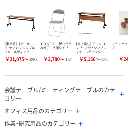
数量
数量
数量
カゴへ
カゴへ
カ
【車上渡し】アール・エ
ＴＯＫＩＯ 折りたた
【車上渡し】アール・エ
ツチノ パ
フ・ヤマカワ シンプル
み椅子 抗菌タイプ
フ・ヤマカワ シンプル
プ
フォールディング…
フォールディング…
￥21,075～
￥3,780～
￥5,156～
￥2
（税込）
（税込）
（税込）
会議テーブル/ミーティングテーブルのカテ
ゴリー
オフィス用品のカテゴリー
作業・研究用品のカテゴリー