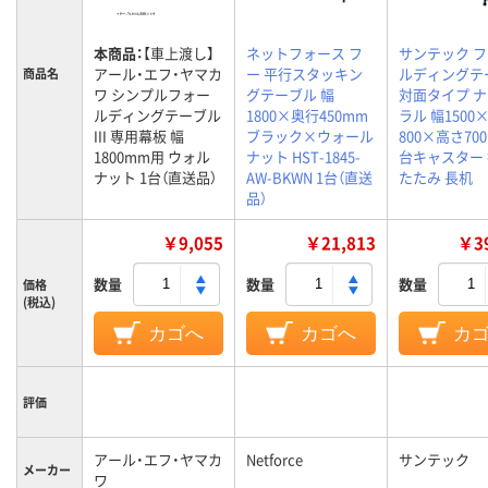
本商品：
【車上渡し】
ネットフォース フ
サンテック 
アール・エフ・ヤマカ
ー 平行スタッキン
ルディングテ
商品名
ワ シンプルフォー
グテーブル 幅
対面タイプ 
ルディングテーブル
1800×奥行450mm
ラル 幅1500
III 専用幕板 幅
ブラック×ウォール
800×高さ700
1800mm用 ウォル
ナット HST-1845-
台キャスター
ナット 1台（直送品）
AW-BKWN 1台（直送
たたみ 長机
品）
￥9,055
￥21,813
￥39
数量
数量
数量
価格
(税込)
カゴへ
カゴへ
カ
評価
アール・エフ・ヤマカ
Netforce
サンテック
メーカー
ワ