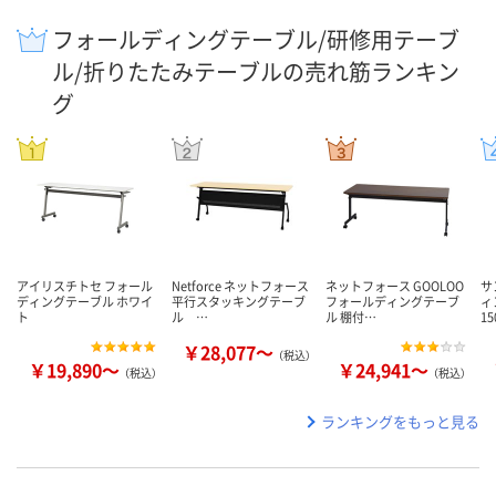
フォールディングテーブル/研修用テーブ
ル/折りたたみテーブルの売れ筋ランキン
グ
アイリスチトセ フォール
Netforce ネットフォース
ネットフォース GOOLOO
サ
ディングテーブル ホワイ
平行スタッキングテーブ
フォールディングテーブ
ィ
ト
ル …
ル 棚付…
15
￥28,077～
（税込）
￥19,890～
￥24,941～
（税込）
（税込）
ランキングをもっと見る