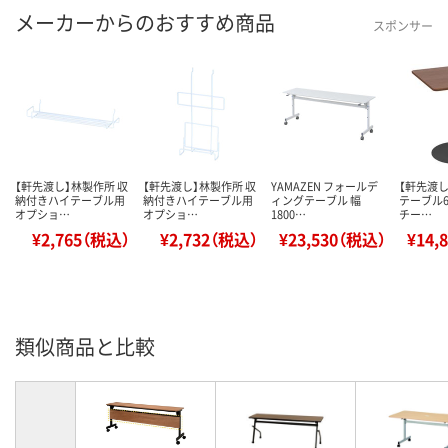
メーカーからのおすすめ商品
スポンサー
【軒先渡し】林製作所 収
【軒先渡し】林製作所 収
YAMAZEN フォールデ
【軒先渡し
納付きハイテーブル用
納付きハイテーブル用
ィングテーブル 幅
テーブル6
オプショ…
オプショ…
1800…
チー…
¥2,765（税込）
¥2,732（税込）
¥23,530（税込）
¥14,
類似商品と比較