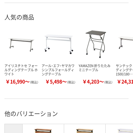
人気の商品
アイリスチトセ フォー
アール・エフ・ヤマカワ
YAMAZEN 折りたたみ
サンテック 
ルディングテーブル ホ
シンプルフォールディ
ミニテーブル
ディングテ
ワイト
ングテーブル
1500/180…
￥16,990～
￥5,498～
￥4,203～
￥24,3
（税込）
（税込）
（税込）
他のバリエーション