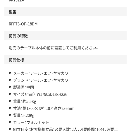
型番
RFFT3-OP-18DM
商品の特徴
別売のテーブル本体の前に設置してご利用ください。
商品仕様
メーカー：アール・エフ・ヤマカワ
ブランド：アール・エフ・ヤマカワ
製造国：中国
サイズ（mm）：W1790xD18xH236
重量：約5.5Kg
寸法：幅1800×奥行18×高さ236mm
質量：5.20Kg
カラー：ウォルナット
組立目安：お客様組立品：必要人数：2人、必要時間：10分、必要工