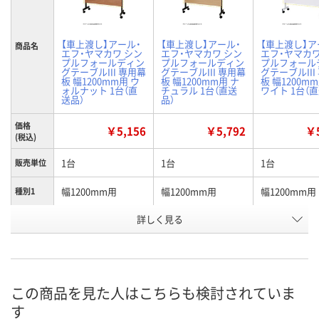
【車上渡し】アール・
【車上渡し】アール・
【車上渡し】ア
商品名
エフ・ヤマカワ シン
エフ・ヤマカワ シン
エフ・ヤマカワ
プルフォールディン
プルフォールディン
プルフォール
グテーブルIII 専用幕
グテーブルIII 専用幕
グテーブルIII
板 幅1200mm用 ウ
板 幅1200mm用 ナ
板 幅1200m
ォルナット 1台（直
チュラル 1台（直送
ワイト 1台（
送品）
品）
価格
￥5,156
￥5,792
￥5
(税込)
1台
1台
1台
販売単位
幅1200mm用
幅1200mm用
幅1200mm用
種別1
詳しく見る
ウォルナット
ナチュラル
ホワイト
カラー
お申込番
KA79118
KA79119
KA79120
号
直送品
直送品
直送品
在庫
この商品を見た人はこちらも検討されていま
す
8月25日（火）まで
8月25日（火）まで
8月25日（火）
お届け日