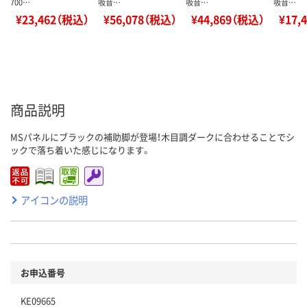
700…
吸音…
吸音…
吸音…
¥23,462（税込）
¥56,078（税込）
¥44,869（税込）
¥17,
商品説明
MSパネルにブラックの補助脚が登場！木目調ダークに合わせることでシ
ックで落ち着いた感じになります。
アイコンの説明
お申込番号
KE09665