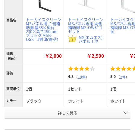
トーカイスクリーン
トーカイスクリーン
トーカイスク
商品名
MSパネル用 片側補
MSパネル専用 両側
MSパネル専用
助脚 幅38×奥行
補助脚 MS-OWST 1
補助脚 MS-OS
230×高さ190mm
セット
個
ブラック MSB-
MS(エムエス)
OSST 1個（取寄品）
パネル 1 位
価格
￥2,000
￥2,990
￥2
(税込)
評価
4.3
5.0
（
10件
）
（
2件
）
1個
1セット
1個
販売単位
ブラック
ホワイト
ホワイト
カラー
商品タイ
詳しく見る
片側補助脚
両側補助脚
片側補助脚
プ
お申込番
KE09664
1634605
1634599
号