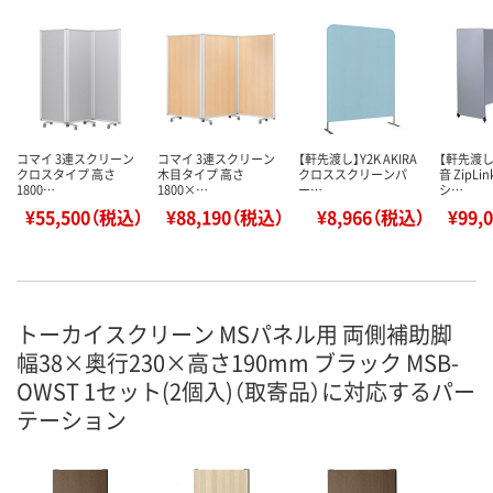
コマイ 3連スクリーン
コマイ 3連スクリーン
【軒先渡し】Y2K AKIRA
【軒先渡し
クロスタイプ 高さ
木目タイプ 高さ
クロススクリーンパ
音 ZipL
1800…
1800×…
ー…
シ…
¥55,500（税込）
¥88,190（税込）
¥8,966（税込）
¥99,
トーカイスクリーン MSパネル用 両側補助脚
幅38×奥行230×高さ190mm ブラック MSB-
OWST 1セット(2個入)（取寄品）に対応するパー
テーション