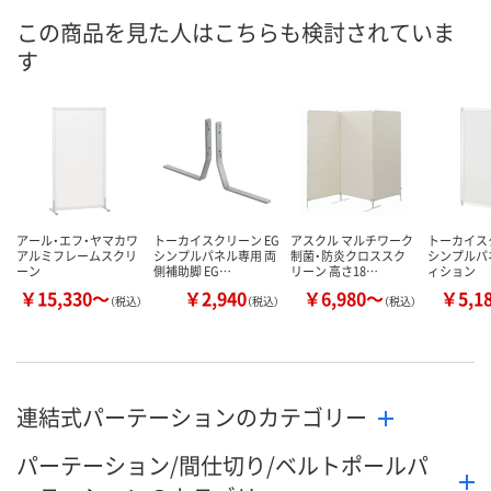
この商品を見た人はこちらも検討されていま
お取り寄せ品
あり
あり
在庫
す
8月27日（木）
8月11日（火）
8月11日（火）
お届け日
数量
数量
数量
カゴへ
カゴへ
カ
アール・エフ・ヤマカワ
トーカイスクリーン EG
アスクル マルチワーク
トーカイスク
アルミフレームスクリ
シンプルパネル専用 両
制菌・防炎クロススク
シンプルパ
ーン
側補助脚 EG…
リーン 高さ18…
ィション
￥15,330～
￥2,940
￥6,980～
￥5,1
（税込）
（税込）
（税込）
連結式パーテーションのカテゴリー
パーテーション/間仕切り/ベルトポールパ