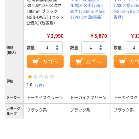
38×奥行230×高さ
ル 幅36×奥行36×
1200×幅700
190mm ブラック
高さ1200mm MSB-
MS-1207BK 
MSB-OWST 1セット
12PO 1本（取寄品）
寄品）
(2個入)（取寄品）
￥2,990
￥5,870
￥11
数量
数量
数量
価格
(税込)
カゴへ
カゴへ
カ
評価
1.0
（
1件
）
トーカイスクリーン
トーカイスクリーン
トーカイスク
メーカー
カラーグ
ブラック系
ブラック系
ブラック系
ループ
連結用パーツ
連結用パーツ
パネル（本体）
商品区分
1.4Kg
0.8kg
7.4kg
質量