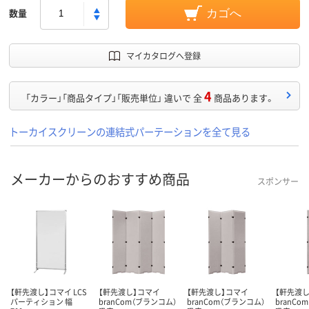
数量
カゴへ
マイカタログへ登録
4
「カラー」「商品タイプ」「販売単位」 違いで 全
商品あります。
トーカイスクリーンの連結式パーテーションを全て見る
メーカーからのおすすめ商品
スポンサー
【軒先渡し】コマイ LCS
【軒先渡し】コマイ
【軒先渡し】コマイ
【軒先渡
パーティション 幅
branCom（ブランコム）
branCom（ブランコム）
branCo