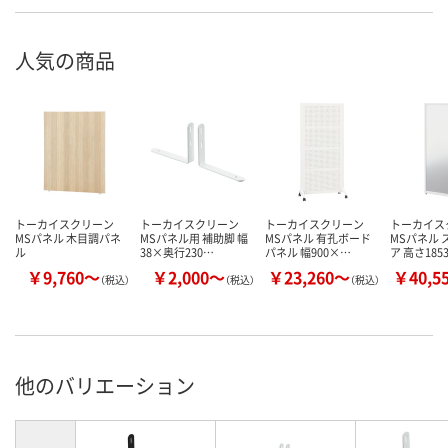
人気の商品
トーカイスクリーン
トーカイスクリーン
トーカイスクリーン
トーカイス
MSパネル 木目調パネ
MSパネル用 補助脚 幅
MSパネル 有孔ボード
MSパネル 
ル
38×奥行230…
パネル 幅900×…
ア 高さ185
￥9,760～
￥2,000～
￥23,260～
￥40,5
（税込）
（税込）
（税込）
他のバリエーション