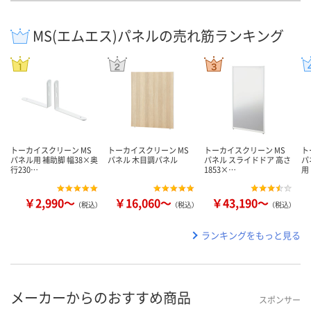
MS(エムエス)パネルの売れ筋ランキング
トーカイスクリーン MS
トーカイスクリーン MS
トーカイスクリーン MS
ト
パネル用 補助脚 幅38×奥
パネル 木目調パネル
パネル スライドドア 高さ
パ
行230…
1853×…
用
￥2,990～
￥16,060～
￥43,190～
（税込）
（税込）
（税込）
ランキングをもっと見る
メーカーからのおすすめ商品
スポンサー