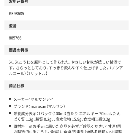
お申込番号
KE98685
型番
885766
商品の特徴
米、米こうじを原料として作られた、やさしい甘味が嬉しい甘酒で
す。さらっとしており、すっきり飲みやすく仕上げました。（ノンア
ルコール）【1リットル】
商品仕様
メーカー：マルサンアイ
ブランド：marusan（マルサン）
栄養成分表示：1パック（100ml）当たり エネルギー 70kcal、たん
ぱく質 1.2g、脂質 0.2g、、炭水化物 15.9g、食塩相当数0.2g
原材料 ※お手元に届いた商品を必ずご確認ください：甘酒（国
内製造（米、米こうじ、食塩））、食塩/安定剤（増粘多糖類）、pH調整