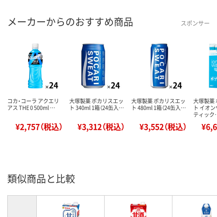
メーカーからのおすすめ商品
スポンサー
コカ・コーラ アクエリ
大塚製薬 ポカリスエッ
大塚製薬 ポカリスエッ
大塚製薬
アス THE 0 500ml …
ト 340ml 1箱（24缶入…
ト 480ml 1箱（24缶入…
ト イオ
ティック
¥2,757（税込）
¥3,312（税込）
¥3,552（税込）
¥6,
類似商品と比較