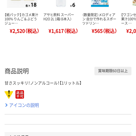
【紙パック】カゴメ果汁
アサヒ飲料 スーパー
（数量限定）メロディア
【ワゴン
100% りんご＆ぶどう
H2O 2L 1箱（6本入）
ン 自分で作れるスポー
果汁100
ジュー…
ツドリン…
ース …
¥2,520（税込）
¥1,617（税込）
¥565（税込）
¥2,
商品説明
賞味期限60日以上
甘さスッキリ！ノンアルコール！【1リットル】
アイコンの説明