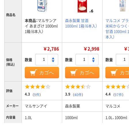
商品名
本商品：
マルサンア
森永製菓 甘酒
マルコメ プ
イ あまざけ 1000ml
1000ml 1箱（6本入）
米糀からつく
1箱（6本入）
甘酒 1000ml 
本入）
￥2,786
￥2,998
￥3
数量
数量
数量
価格
(税込)
カゴへ
カゴへ
カ
評価
4.3
3.9
4.4
（
9件
）
（
40件
）
（
97件
）
マルサンアイ
森永製菓
マルコメ
メーカー
1.0L
1000ml
1.0L、1000ml
内容量