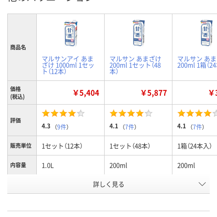
商品名
マルサンアイ あま
マルサン あまざけ
マルサン あ
ざけ 1000ml 1セッ
200ml 1セット（48
200ml 1箱（2
ト（12本）
本）
価格
￥5,404
￥5,877
￥3
(税込)
評価
4.3
4.1
4.1
（
9件
）
（
7件
）
（
7件
）
1セット（12本）
1セット（48本）
1箱（24本入）
販売単位
1.0L
200ml
200ml
内容量
内容量
詳しく見る
1000
200
200
(ml)
お申込番
P437782
5604856
KE98325
号