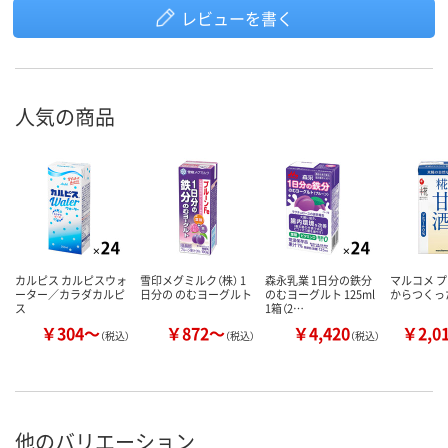
レビューを書く
人気の商品
カルピス カルピスウォ
雪印メグミルク（株） 1
森永乳業 1日分の鉄分
マルコメ プ
ーター／カラダカルピ
日分の のむヨーグルト
のむヨーグルト 125ml
からつくっ
ス
1箱（2…
￥304～
￥872～
￥4,420
￥2,0
（税込）
（税込）
（税込）
他のバリエーション