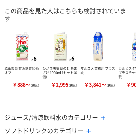
この商品を見た人はこちらも検討されていま
3点
3点
6点
在庫
す
8月11日（火）
8月11日（火）
8月11日（火）
お届け日
数量
数量
数量
カゴへ
カゴへ
カ
森永製菓 甘酒糖質50％
ひかり味噌 朝のむ あま
マルコメ 業務用 プラス
カルピス 4
オフ
ざけ 1000ml 1セット（6
糀
プラスチッ
個）
釈
￥888～
￥2,995
￥3,841～
￥9
（税込）
（税込）
（税込）
ジュース/清涼飲料水のカテゴリー
ソフトドリンクのカテゴリー