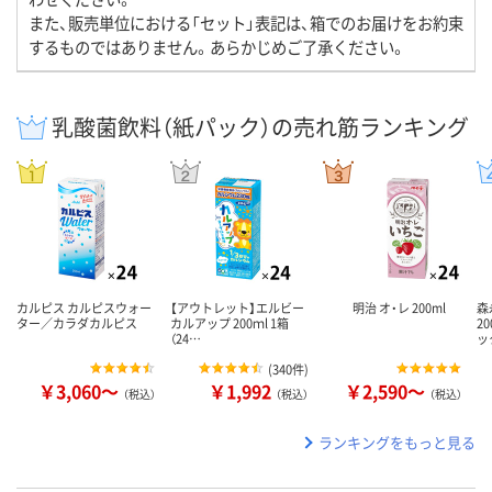
また、販売単位における「セット」表記は、箱でのお届けをお約束
するものではありません。あらかじめご了承ください。
乳酸菌飲料（紙パック）の売れ筋ランキング
カルピス カルピスウォー
【アウトレット】エルビー
明治 オ・レ 200ml
森
ター／カラダカルピス
カルアップ 200ｍl 1箱
2
（24…
ッ
(
340件
)
￥3,060～
￥1,992
￥2,590～
（税込）
（税込）
（税込）
ランキングをもっと見る