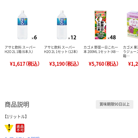
アサヒ飲料 スーパー
アサヒ飲料 スーパー
カゴメ 野菜一日これ一
カゴメ 果
H2O 2L 1箱（6本入）
H2O 2L 1セット（12本）
本 200ML 1セット（48…
うジュース 
箱…
¥1,617（税込）
¥3,190（税込）
¥5,760（税込）
¥1,
商品説明
賞味期限90日以上
【1リットル】