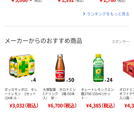
（税込）
（税込）
（税込）
ランキングをもっと見る
メーカーからのおすすめ商品
スポンサー
ポッカサッポロ キレ
大塚製薬 オロナミン
キレートレモンクエン
オロナミ
ートレモン 1セット
Cドリンク 1箱（50本
酸2700 155ml 1セッ
ギフトデザ
（24本：6…
入） 栄…
ト…
入）1箱…
¥3,032（税込）
¥6,700（税込）
¥4,385（税込）
¥4,