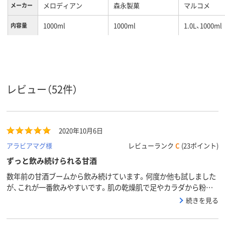
メロディアン
森永製菓
マルコメ
メーカー
1000ml
1000ml
1.0L、1000ml
内容量
レビュー（52件）
2020年10月6日
アラビアマグ様
レビューランク
C
(23ポイント)
ずっと飲み続けられる甘酒
数年前の甘酒ブームから飲み続けています。何度か他も試しました
が、これが一番飲みやすいです。肌の乾燥肌で足やカラダから粉を
ふいていた父親が乾燥しなくなりました。乾燥しなくなったので飲
続きを見る
むのを止めると、また粉ふきになりました。家族で飲み続けていま
す。夏バテもしないし疲労回復にもなります。毎日コップに1杯約