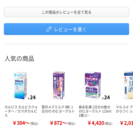
この商品のレビューを全て見る
レビューを書く
人気の商品
カルピス カルピスウォ
雪印メグミルク（株） 1
森永乳業 1日分の鉄分
マルコメ プ
ーター／カラダカルピ
日分の のむヨーグルト
のむヨーグルト 125ml
からつくっ
ス
1箱（2…
￥304～
￥872～
￥4,420
￥2,0
（税込）
（税込）
（税込）