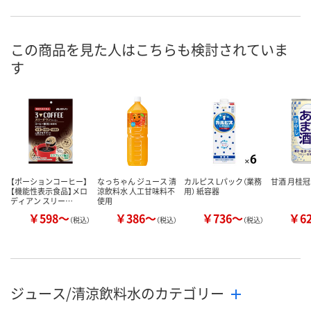
この商品を見た人はこちらも検討されていま
す
【ポーションコーヒー】
なっちゃん ジュース 清
カルピス Lパック（業務
甘酒 月桂
【機能性表示食品】メロ
涼飲料水 人工甘味料不
用） 紙容器
ディアン スリー…
使用
￥598～
￥386～
￥736～
￥6
（税込）
（税込）
（税込）
ジュース/清涼飲料水のカテゴリー