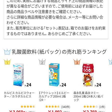
このため、実際にお届けする商品とサイト上の商品情報の表記
が異なる場合がございますので、ご使用前には必ずお届けした
商品の商品ラベルや注意書きをご確認ください。
さらに詳細な商品情報が必要な場合は、メーカー等にお問い合
わせください。
また、販売単位における「セット」表記は、箱でのお届けをお約束
するものではありません。あらかじめご了承ください。
乳酸菌飲料（紙パック）の売れ筋ランキング
カルピス カルピスウォー
【アウトレット】エルビー
森永乳業 森永マミー
ター／カラダカルピス
カルアップ 200ｍl 1箱
200ml 1箱（24本入） 紙パ
（24…
ック
(
340件
)
(
1件
)
￥3,060～
￥1,992
￥2,760