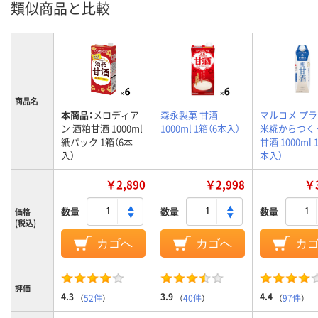
類似商品と比較
商品名
本商品：
メロディア
森永製菓 甘酒
マルコメ プ
ン 酒粕甘酒 1000ml
1000ml 1箱（6本入）
米糀からつく
紙パック 1箱（6本
甘酒 1000ml 
入）
本入）
￥2,890
￥2,998
￥3
数量
数量
数量
価格
(税込)
カゴへ
カゴへ
カ
評価
4.3
3.9
4.4
（
52件
）
（
40件
）
（
97件
）