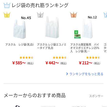
レジ袋の売れ筋ランキング
アスクル レジ袋（乳白）
アスクル レジ袋エコノミ
アスクル限定販売 バイ
ゴ
ータイプ 乳白
オマスポリエチレン25％
タ
入 レジ袋（乳…
マ
￥585～
￥442～
￥212～
（税込）
（税込）
（税込）
ランキングをもっと見る
メーカーからのおすすめ商品
スポンサー