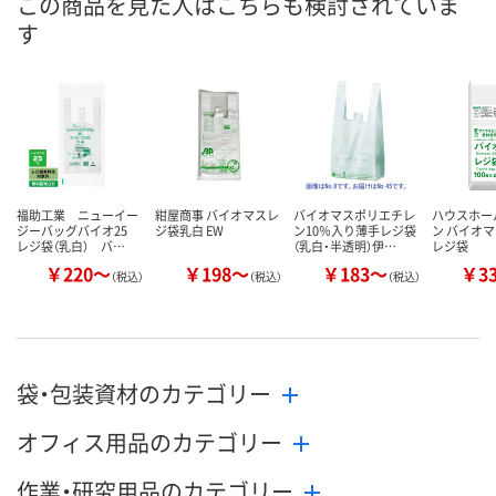
この商品を見た人はこちらも検討されていま
す
数量
数量
お取り扱い終了しま
した
カゴへ
カ
福助工業 ニューイー
紺屋商事 バイオマスレ
バイオマスポリエチレ
ハウスホー
ジーバッグバイオ25
ジ袋乳白 EW
ン10％入り薄手レジ袋
ン バイオマ
レジ袋（乳白） バ…
（乳白・半透明）伊…
レジ袋
￥220～
￥198～
￥183～
￥3
（税込）
（税込）
（税込）
袋・包装資材のカテゴリー
オフィス用品のカテゴリー
作業・研究用品のカテゴリー