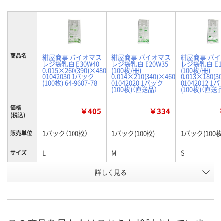
商品名
紺屋商事 バイオマス
紺屋商事 バイオマス
紺屋商事 バ
レジ袋乳白 E30W40
レジ袋乳白 E20W35
レジ袋乳白 E1
0.015×260(390)×480
(100枚/冊)
(100枚/冊)
01042030 1パック
0.014×210(340)×460
0.013×180(3
(100枚) 64-9607-78
01042020 1パック
01042012 1
(100枚)（直送品）
(100枚)（直送
価格
￥405
￥334
(税込)
1パック（100枚）
1パック(100枚)
1パック(100枚
販売単位
L
M
S
サイズ
お申込番
詳しく見る
KJ77560
KJ77559
KJ77558
号
入荷待ち
あり
あり
在庫
8月21日（金）まで
8月21日（金）
お届け日