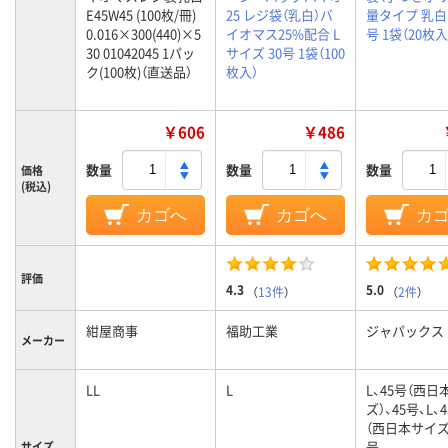
E45W45 (100枚/冊)
25 レジ袋（乳白）バ
量タイプ 乳白 L
0.016×300(440)×5
イオマス25%配合 L
号 1袋（20枚入
30 01042045 1パッ
サイズ 30号 1袋（100
ク(100枚)（直送品）
枚入）
￥606
￥486
数量
数量
数量
価格
(税込)
カゴへ
カゴへ
カ
評価
4.3
5.0
（
13件
）
（
2件
）
紺屋商事
福助工業
ジャパックス
メーカー
LL
L
L、45号（西日
ズ）、45号、L、
（西日本サイズ）
号
サイズ