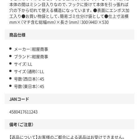
本体の間はミシン目入りなので、フックに掛けて本体を引っ張れば
穴の下から切れて使える構造になっています。●表面にエンボス加
工入り●お買い物袋として、簡易ゴミ仕分け袋として●仕上寸法横
mm×（マチ含む総幅mm）×長さ（mm）：300（440）×530
商品仕様
メーカー：紺屋商事
ブランド：紺屋商事
サイズ：LL
サイズ（通称）：LL
号数（西日本）：45
号数（東日本）：45
JANコード
4580417611243
備考（ご注意）
【返品について】お客様のご都合による返品はお受けできません。