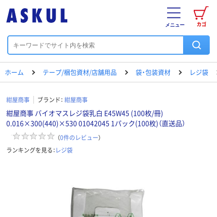
カゴ
メニュー
ホーム
テープ/梱包資材/店舗用品
袋・包装資材
レジ袋
紺屋商事
ブランド：
紺屋商事
紺屋商事 バイオマスレジ袋乳白 E45W45 (100枚/冊)
0.016×300(440)×530 01042045 1パック(100枚)（直送品）
（
0
件のレビュー
）
ランキングを見る：
レジ袋