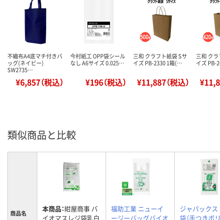
不織布A4底マチ付きバ
今村紙工 OPP袋シール
三和 クラフト紙袋 Sサ
三和 クラ
ッグ(ネイビー)
なし A6サイズ 0.025…
イズ PB-2330 1箱(…
イズ PB-2
SW2735…
¥6,857（税込）
¥196（税込）
¥11,887（税込）
¥11,
類似商品と比較
本商品：
紺屋商事 バ
福助工業 ニューイ
ジャパックス
商品名
イオマスレジ袋乳白
ージーバッグバイオ
袋（手つきポリ