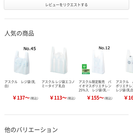
レビューをリクエストする
人気の商品
アスクル レジ袋（乳
アスクル レジ袋エコノ
アスクル限定販売 バ
アスクル 
白）
ミータイプ 乳白
イオマスポリエチレン
ポリエチレ
25％入 レジ袋（乳…
レジ袋（乳白
￥137～
￥113～
￥155～
￥1
（税込）
（税込）
（税込）
他のバリエーション