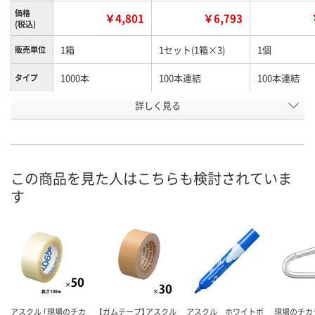
価格
￥4,801
￥6,793
(税込)
1箱
1セット(1箱×3)
1個
販売単位
1000本
100本連結
100本連結
タイプ
お申込番
詳しく見る
KK92805
KK92974
RJ10662
号
直送品
1点
3点
在庫
8月25日（火）まで
8月11日（火）
8月11日（火）
お届け日
この商品を見た人はこちらも検討されていま
す
数量
数量
数量
カゴへ
カゴへ
カ
アスクル 「現場のチカ
【ガムテープ】アスクル
アスクル ホワイトボ
現場のチカ