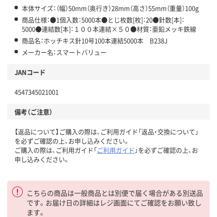
本体サイズ：（幅）50mm（奥行き）28mm（高さ）55mm（重量）100g
商品仕様：●1個入数：5000本●とじ枚数[枚]：20●針数[本]：
5000●連結数[本]：１００本連結×５０●材質：亜鉛メッキ鉄線
商品名：ホッチキス針10号100本連結5000本 B238J
メーカー名：スマートバリュー
JANコード
4547345021001
備考（ご注意）
【返品について】ご購入の際は、ご利用ガイド「返品・交換について」
を必ずご確認の上、お申し込みください。
ご購入の際は、ご利用ガイド「
ご利用ガイド
」を必ずご確認の上、お
申し込みください。
こちらの商品は一般商品とは別便で届く場合がある別送品
です。お届け日の詳細はレジ画面にてご確認をお願い致し
ます。