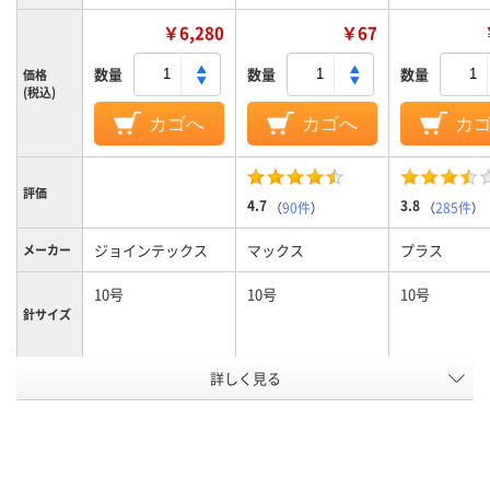
￥6,280
￥67
数量
数量
数量
価格
(税込)
カゴへ
カゴへ
カ
評価
4.7
3.8
（
90件
）
（
285件
）
ジョインテックス
マックス
プラス
メーカー
10号
10号
10号
針サイズ
アスクル
詳しく見る
商品環境
35
35
スコア