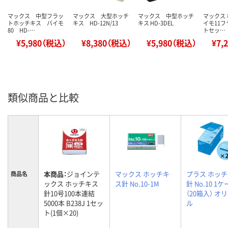
マックス 中型フラッ
マックス 大型ホッチ
マックス 中型ホッチ
マックス 
トホッチキス バイモ
キス HD-12N/13
キス HD-3DEL
イモ11
80 HD-…
トセッ…
¥5,980（税込）
¥8,380（税込）
¥5,980（税込）
¥7,
類似商品と比較
本商品：
ジョインテ
マックス ホッチキ
プラス ホッ
商品名
ックス ホッチキス
ス針 No.10-1M
針 No.10 1
針10号100本連結
（20箱入） オ
5000本 B238J 1セッ
ル
ト(1個×20)