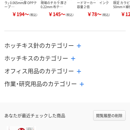
ラ」 0.065mm厚 OPPテ
現場のチカラ 厚さ
ードマーカー インク
限定 カラビ
ープ …
0.22mm 布テ…
容量２倍
50mm×線
￥194～
￥145～
￥78～
￥1
（税込）
（税込）
（税込）
ホッチキス針のカテゴリー
ホッチキスのカテゴリー
オフィス用品のカテゴリー
作業・研究用品のカテゴリー
あなたが最近チェックした商品
閲覧履歴の削除