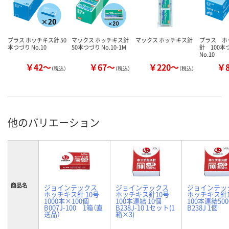
プラス ホッチキス針 50
マックス ホッチキス針
マックス ホッチキス針
プラス ホ
本つづり No.10
50本つづり No.10-1M
針 100
No.10
￥42～
￥67～
￥220～
￥
（税込）
（税込）
（税込）
他のバリエーション
商品名
ジョインテックス
ジョインテックス
ジョインテッ
ホッチキス針 10号
ホッチキス針10号
ホッチキス針1
1000本×100個
100本連結 10個
100本連結50
B007J-100 1箱（直
B238J-10 1セット(1
B238J 1個
送品）
箱×3)