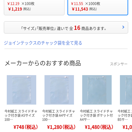
￥12.19
×100枚
￥11.55
×1000枚
￥1,219
￥11,543
(税込)
(税込)
16
「サイズ」「販売単位」 違いで 全
商品あります。
ジョインテックスのチャック袋を全て見る
メーカーからのおすすめ商品
スポンサー
今村紙工 スライドチャ
今村紙工 スライドチャ
今村紙工 スライドチャ
今村紙工
ック付き袋 A5サイズ
ック付き袋 A4サイズ
ック付き袋 ポケット付
ック付き
100…
100…
A4サ…
B5サ…
¥748（税込）
¥1,280（税込）
¥1,480（税込）
¥1,