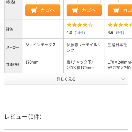
(税込)
カゴへ
カゴへ
カ
評価
4.3
4.6
（
14件
）
（
5件
）
ジョインテックス
伊藤忠リーテイルリ
生産日本社
メーカー
ンク
170mm
縦（チャック下）
170×240mm
寸法（横）
240×横170mm
A5（170×240
詳しく見る
チャック付ポリ袋
袋入り（吊しひもな
袋入り（吊し
袋の種類
し）
し）
低密度ポリエチレン
ポリエチレン、
ポリエチレン
LDPE（ツルツルタイ
LDPE（ツル
プ）、ポリエチレン、
プ）、ポリエチ
材質
LDPE（ツルツルタイ
LDPE（ツル
レビュー（0件）
プ）
プ）
アスクル