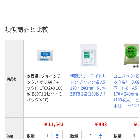
類似商品と比較
本商品：
ジョインテ
伊藤忠リーテイルリ
ユニパック（R
商品名
ックス ポリ袋チャ
ンク チャック袋 A5
ック袋） 0.0
ック付 170X240 100
170×240mm IRLM-
厚 H-8 A
枚 B807J 1セット(1
ZBT8 1袋（100枚入）
170×240m
パック×10)
（100枚入） 
本社 セイニ
￥11,543
￥482
￥1
数量
数量
数量
価格