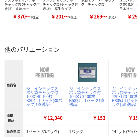
チャック袋（チャック付
チャック袋（チャック付
ク チャック袋
ク袋） 0.0
き袋） 0.04m…
き袋） 厚手タイプ…
日本社 …
￥370～
￥201～
￥269～
￥2
（税込）
（税込）
（税込）
他のバリエーション
商品名
ジョインテックス
ジョインテックス
ジョインテッ
ポリ袋チャック付
ポリ袋チャック付
ポリ袋チャッ
100X140 100枚
100×70 100枚
120X170 100
B804J 1セット(30パ
B582J 1パック（直
B805J 1セッ
ック)（直送品）
送品）
ック)（直送品）
価格
￥12,040
￥152
￥19
(税込)
1セット(30パック)
1パック
1セット(30パ
販売単位