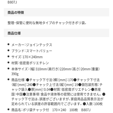
B807J
商品の特徴
整理・保管に便利な無地タイプのチャック付きポリ袋。
商品仕様
メーカー：ジョインテックス
ブランド：スマートバリュー
サイズ：170×240mm
材質：低密度ポリエチレン
本体サイズ：（幅）310mm（奥行き）220mm（高さ）20mm（重量）
390g
商品仕様：●チャック下寸法（横）[mm]：170●チャック下寸法
（縦）[mm]：240●チャック上寸法（縦）[mm]：19●個包装形態：チ
ャック袋入●厚[mm]：0.04●材質：低密度ポリエチレン●原産
国：中国●注意事項：食品や液体等の密閉には使用できません。●
チャック下寸法は、誤差がございますが、家庭用品品質表示法が
定められている誤差の許容範囲内でございます。●入数：100枚
商品名：ポリ袋チャック付 170×240 100枚 B807J