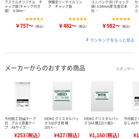
アスクルオリジナル チ
伊藤忠リーテイルリン
ユニパック（R）（チャック
セ
ャック袋（チャック付き
ク チャック袋
袋） 0.04mm厚 生産日本
ス
袋） 0.04m…
社 …
ミ
￥757～
￥482～
￥982～
（税込）
（税込）
（税込）
ランキングをもっと見る
メーカーからのおすすめ商品
スポンサー
今村紙工 封緘テープ
HEIKO クリスタルパッ
HEIKO クリスタルパッ
今村紙工 
付 アルミ蒸着テー
ク Sはがき用 横
ク SA4 横225×縦3…
なし A6サ
プ A6サイズ…
105×…
¥253（税込）
¥427（税込）
¥1,160（税込）
¥