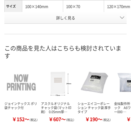
100×140mm
100×70
120×170mm
サイズ
お申込番
詳しく見る
KK93320
U338314
KK93322
号
直送品
直送品
直送品
在庫
8月25日（火）まで
8月25日（火）
お届け日
この商品を見た人はこちらも検討されていま
す
数量
数量
お取り扱い終了しま
した
カゴへ
カ
ジョインテックス ポリ
アスクルオリジナル
ショーエイコーポレー
金鵄製作所
袋チャック付
チャック袋（マット印
ション チャック袋 厚手
ック A6ワイ
刷） 0.05mm厚…
タイプ
ー000 …
￥152～
￥607～
￥190～
￥
（税込）
（税込）
（税込）