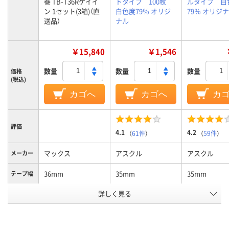
巻 TB-T36Rケイイ
トタイプ 100枚
ルタイプ 白
ン 1セット(3箱)（直
白色度79％ オリジ
79％ オリジ
送品）
ナル
￥15,840
￥1,546
数量
数量
数量
価格
(税込)
カゴへ
カゴへ
カ
評価
4.1
4.2
（
61件
）
（
59件
）
マックス
アスクル
アスクル
メーカー
36mm
35mm
35mm
テープ幅
アスクル
詳しく見る
商品環境
61
61
スコア