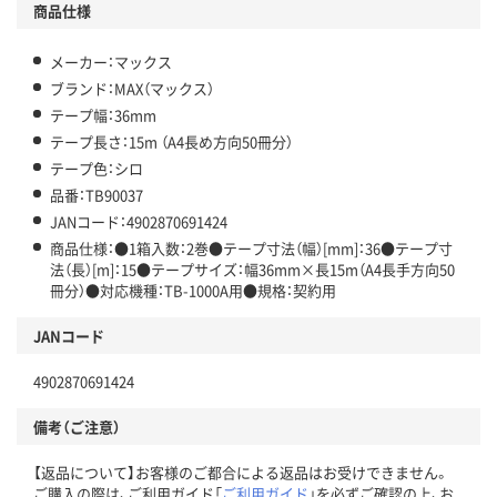
商品仕様
メーカー：マックス
ブランド：MAX（マックス）
テープ幅：36mm
テープ長さ：15m （A4長め方向50冊分）
テープ色：シロ
品番：TB90037
JANコード：4902870691424
商品仕様：●1箱入数：2巻●テープ寸法（幅）[mm]：36●テープ寸
法（長）[m]：15●テープサイズ：幅36mm×長15m（A4長手方向50
冊分）●対応機種：TB-1000A用●規格：契約用
JANコード
4902870691424
備考（ご注意）
【返品について】お客様のご都合による返品はお受けできません。
ご購入の際は、ご利用ガイド「
ご利用ガイド
」を必ずご確認の上、お