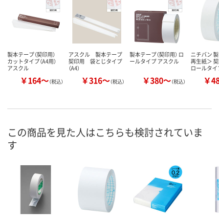
製本テープ（契印用）
アスクル 製本テープ
製本テープ（契印用） ロ
ニチバン 
カットタイプ（A4用）
契印用 袋とじタイプ
ールタイプ アスクル
再生紙＞ 
アスクル
（A4）
ロールタイ
￥164～
￥316～
￥380～
￥4
（税込）
（税込）
（税込）
この商品を見た人はこちらも検討されていま
す