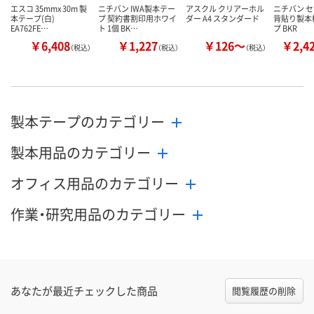
エスコ 35mmx 30m 製
ニチバン IWA製本テー
アスクル クリアーホル
ニチバン 
本テープ(白)
プ 契約書割印用ホワイ
ダー A4 スタンダード
背貼り製本
EA762FE…
ト 1個 BK…
プ BKR
￥6,408
￥1,227
￥126～
￥2,4
（税込）
（税込）
（税込）
製本テープのカテゴリー
製本用品のカテゴリー
オフィス用品のカテゴリー
作業・研究用品のカテゴリー
あなたが最近チェックした商品
閲覧履歴の削除