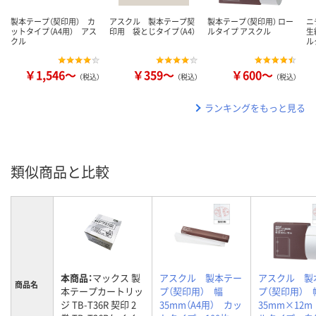
製本テープ（契印用） カ
アスクル 製本テープ契
製本テープ（契印用） ロー
ニ
ットタイプ（A4用） アス
印用 袋とじタイプ（A4）
ルタイプ アスクル
生
クル
ル
￥1,546～
￥359～
￥600～
（税込）
（税込）
（税込）
ランキングをもっと見る
類似商品と比較
本商品：
マックス 製
アスクル 製本テー
アスクル 製
商品名
本テープカートリッ
プ（契印用） 幅
プ（契印用） 
ジ TB-T36R 契印 2
35mm（A4用） カッ
35mm×12