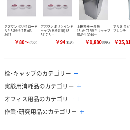
アズワン ポリ栓 ローヤ
アズワン ポリツインキ
上田容器 一斗缶
アルミ ラ
ルP-3（開栓注意）63-
ャップ(開栓注意) 63-
18L#40TF針手キャップ
プレンチ
3417
3417-8…
部品付 3010…
￥80～
￥94
￥9,880
￥25,8
（税込）
（税込）
（税込）
栓・キャップのカテゴリー
実験用消耗品のカテゴリー
オフィス用品のカテゴリー
作業・研究用品のカテゴリー