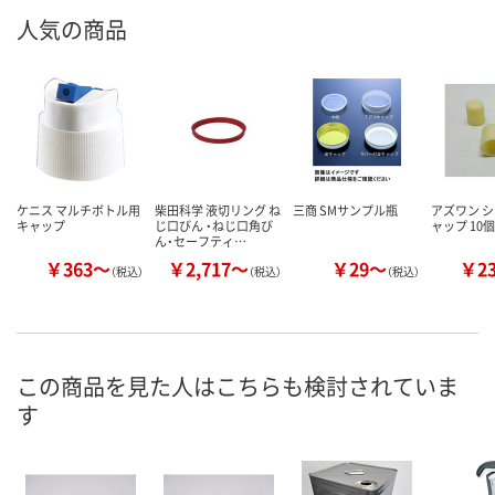
人気の商品
ケニス マルチボトル用
柴田科学 液切リング ね
三商 SMサンプル瓶
アズワン シ
キャップ
じ口びん ・ねじ口角び
ャップ 10
ん・セーフティ…
￥363～
￥2,717～
￥29～
￥2
（税込）
（税込）
（税込）
この商品を見た人はこちらも検討されていま
す