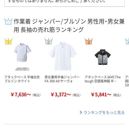
するものではありません。あらかじめご了承ください。
作業着 ジャンパー/ブルゾン 男性用・男女兼
用 長袖の売れ筋ランキング
アタックベース 半袖白衣
男女兼用半袖ジャンパー
アタックベース 6645 The
ア
ブルゾン ホワイト
FA-309-A9 サーヴォ
tough 空調風神服 半…
調
53
￥7,636～
￥3,372～
￥5,841～
（税込）
（税込）
（税込）
ランキングをもっと見る