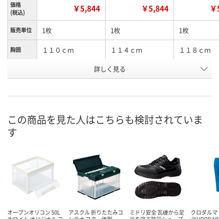
価格
￥5,844
￥5,844
￥5
(税込)
1枚
1枚
1枚
販売単位
１１０ｃｍ
１１４ｃｍ
１１８ｃｍ
胸囲
詳しく見る
SS
S
M
サイズ
お申込番
KR10013
KR10020
KR10021
号
直送品
直送品
直送品
在庫
この商品を見た人はこちらも検討されていま
す
8月26日（水）まで
8月26日（水）まで
8月26日（水）
お届け日
数量
数量
数量
カゴへ
カゴへ
カ
オープンオリコン 50L
アスクル 折りたたみコ
ミドリ安全 瓦礫から足
クロダルマ