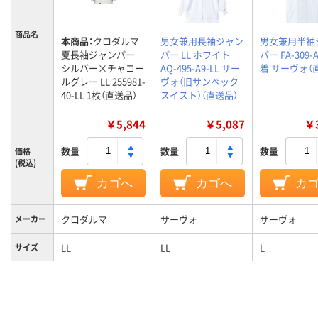
商品名
本商品：
クロダルマ
男女兼用長袖ジャン
男女兼用半袖
夏長袖ジャンパー
パー LL ホワイト
パー FA-309-A
シルバー×チャコー
AQ-495-A9-LL サー
着 サーヴォ（
ルグレー LL 255981-
ヴォ（旧サンペック
40-LL 1枚（直送品）
スイスト）（直送品）
￥5,844
￥5,087
￥3
数量
数量
数量
価格
(税込)
カゴへ
カゴへ
カ
クロダルマ
サーヴォ
サーヴォ
メーカー
LL
LL
L
サイズ