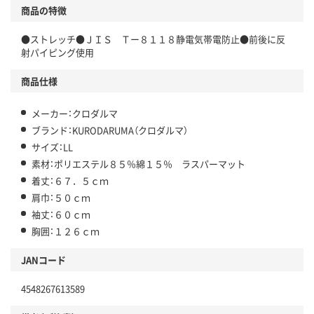
商品の特徴
●ストレッチ●ＪＩＳ Ｔー８１１８静電気帯電防止●前後に反
射パイピング使用
商品仕様
メーカー：クロダルマ
ブランド：KURODARUMA（クロダルマ）
サイズ：LL
素材：ポリエステル８５％綿１５％ ラスパーマット
着丈：６７．５ｃｍ
肩巾：５０ｃｍ
袖丈：６０ｃｍ
胸囲：１２６ｃｍ
JANコード
4548267613589