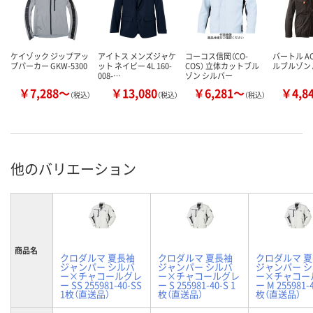
ケイゾック ジップアッ
アイトス メンズジャケ
コーコス信岡（CO-
バートル A
プパーカー GKW-5300
ット ネイビー 4L 160-
COS） 立体カットブル
ルブルゾン A
008-…
ゾン シルバー
￥7,288～
￥13,080
￥6,281～
￥4,8
（税込）
（税込）
（税込）
他のバリエーション
商品名
クロダルマ 夏長袖
クロダルマ 夏長袖
クロダルマ 
ジャンパー シルバ
ジャンパー シルバ
ジャンパー 
ー×チャコールグレ
ー×チャコールグレ
ー×チャコー
ー SS 255981-40-SS
ー S 255981-40-S 1
ー M 255981-
1枚（直送品）
枚（直送品）
枚（直送品）