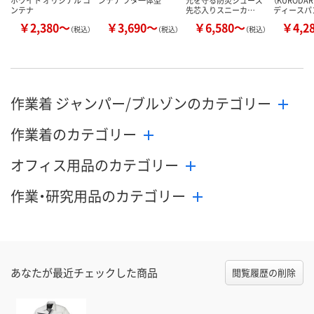
ホワイト オリジナル コ
ンテナ フタ一体型
元を守る防災シューズ
（KURODA
ンテナ
先芯入りスニーカ…
ディースパ
￥2,380～
￥3,690～
￥6,580～
￥4,2
（税込）
（税込）
（税込）
作業着 ジャンパー/ブルゾンのカテゴリー
作業着のカテゴリー
オフィス用品のカテゴリー
作業・研究用品のカテゴリー
あなたが最近チェックした商品
閲覧履歴の削除