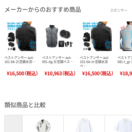
メーカーからのおすすめ商品
スポンサー
ベストアンサー aut-
ベストアンサー aut-
ベストアンサー aut-
ベストアン
101-bk-2l 空調水涼…
091-dg-3l 空調ベス…
101-bk-m 空調水涼
081-t_gr
ベ…
¥16,500（税込）
¥10,963（税込）
¥16,500（税込）
¥18,
類似商品と比較