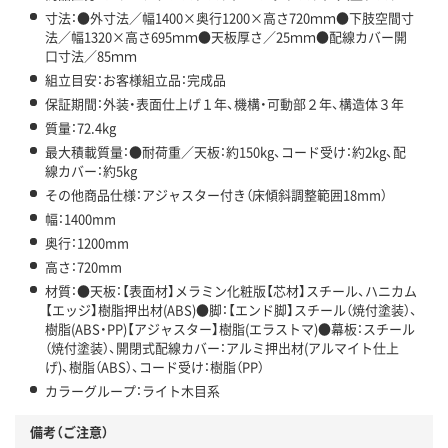
寸法：●外寸法／幅1400×奥行1200×高さ720ｍｍ●下肢空間寸
法／幅1320×高さ695ｍｍ●天板厚さ／25ｍｍ●配線カバー開
口寸法／85ｍｍ
組立目安：お客様組立品：完成品
保証期間：外装・表面仕上げ１年、機構・可動部２年、構造体３年
質量：72.4kg
最大積載質量：●耐荷重／天板：約150kg、コード受け：約2kg、配
線カバー：約5kg
その他商品仕様：アジャスター付き（床傾斜調整範囲18mm）
幅：1400mm
奥行：1200mm
高さ：720mm
材質：●天板：【表面材】メラミン化粧版【芯材】スチール、ハニカム
【エッジ】樹脂押出材(ABS)●脚：【エンド脚】スチール（焼付塗装）、
樹脂(ABS・PP)【アジャスター】樹脂(エラストマ)●幕板：スチール
（焼付塗装）、開閉式配線カバー：アルミ押出材(アルマイト仕上
げ)、樹脂（ABS）、コード受け：樹脂（PP）
カラーグループ：ライト木目系
備考（ご注意）