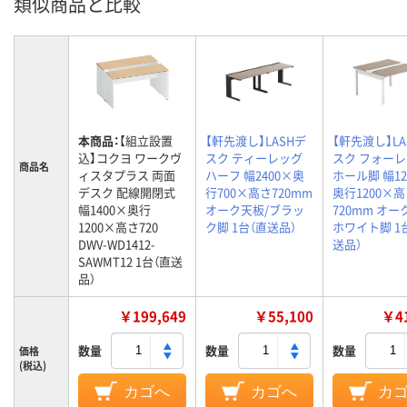
類似商品と比較
本商品：
【組立設置
【軒先渡し】LASHデ
【軒先渡し】LA
込】コクヨ ワークヴ
スク ティーレッグ
スク フォー
商品名
ィスタプラス 両面
ハーフ 幅2400×奥
ホール脚 幅12
デスク 配線開閉式
行700×高さ720mm
奥行1200×
幅1400×奥行
オーク天板/ブラッ
720mm オー
1200×高さ720
ク脚 1台（直送品）
ホワイト脚 1
DWV-WD1412-
送品）
SAWMT12 1台（直送
品）
￥199,649
￥55,100
￥41
数量
数量
数量
価格
(税込)
カゴへ
カゴへ
カ