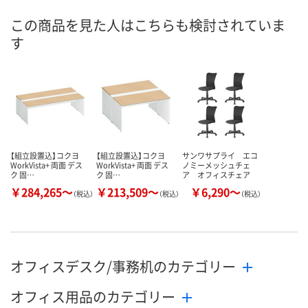
号
この商品を見た人はこちらも検討されていま
直送品
直送品
直送品
在庫
す
9月17日（木）まで
9月17日（木）まで
9月17日（木）
お届け日
数量
数量
数量
カゴへ
カゴへ
カ
【組立設置込】コクヨ
【組立設置込】コクヨ
サンワサプライ エコ
WorkVista+ 両面 デス
WorkVista+ 両面 デス
ノミーメッシュチェ
ク 固…
ク 固…
ア オフィスチェア
￥284,265～
￥213,509～
￥6,290～
（税込）
（税込）
（税込）
オフィスデスク/事務机のカテゴリー
オフィス用品のカテゴリー