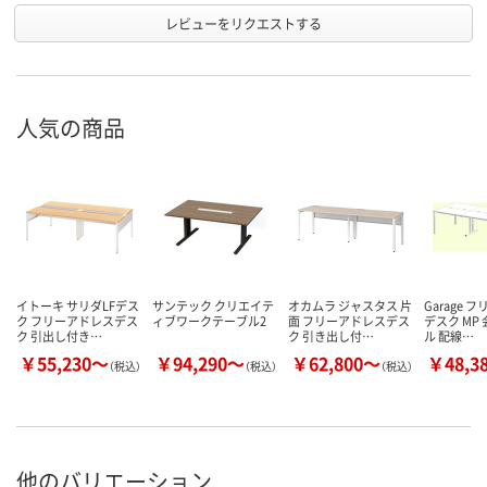
レビューをリクエストする
人気の商品
イトーキ サリダLFデス
サンテック クリエイテ
オカムラ ジャスタス 片
Garage 
ク フリーアドレスデス
ィブワークテーブル2
面 フリーアドレスデス
デスク MP
ク 引出し付き…
ク 引き出し付…
ル 配線…
￥55,230～
￥94,290～
￥62,800～
￥48,3
（税込）
（税込）
（税込）
他のバリエーション