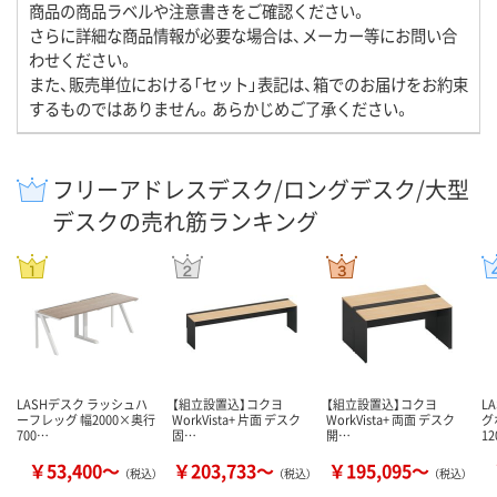
商品の商品ラベルや注意書きをご確認ください。
さらに詳細な商品情報が必要な場合は、メーカー等にお問い合
わせください。
また、販売単位における「セット」表記は、箱でのお届けをお約束
するものではありません。あらかじめご了承ください。
フリーアドレスデスク/ロングデスク/大型
デスクの売れ筋ランキング
LASHデスク ラッシュハ
【組立設置込】コクヨ
【組立設置込】コクヨ
L
ーフレッグ 幅2000×奥行
WorkVista+ 片面 デスク
WorkVista+ 両面 デスク
グ
700…
固…
開…
1
￥53,400～
￥203,733～
￥195,095～
（税込）
（税込）
（税込）