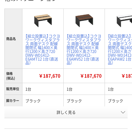
【組立設置込】コクヨ
【組立設置込】コクヨ
【組立設置込
商品名
ワークヴィスタプラ
ワークヴィスタプラ
ワークヴィス
ス 両面デスク 配線
ス 両面デスク 配線
ス 両面デスク
開閉式 幅1400×奥
開閉式 幅1400×奥
開閉式 幅140
行1200×高さ720
行1200×高さ720
行1200×高さ
DWV-WD1412-
DWV-WD1412-
DWV-WD1412
E6AMT12 1台（直送
E6AMV52 1台（直送
E6APAW2 1
品）
品）
品）
価格
￥187,670
￥187,670
￥187
(税込)
1台
1台
1台
販売単位
ブラック
ブラック
ブラック
脚カラー
詳しく見る
ナチュラルオーク
ブラウンウォールナ
ホワイト
天板カラ
ー
ット
お申込番
KR39942
KR39940
X316503