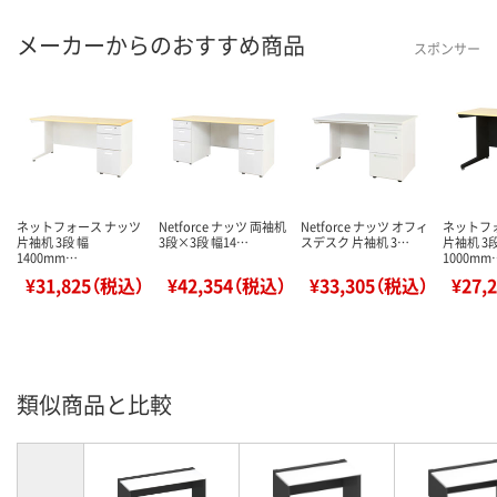
メーカーからのおすすめ商品
スポンサー
ネットフォース ナッツ
Netforce ナッツ 両袖机
Netforce ナッツ オフィ
ネットフ
片袖机 3段 幅
3段×3段 幅14…
スデスク 片袖机 3…
片袖机 3段
1400mm…
1000mm
¥31,825（税込）
¥42,354（税込）
¥33,305（税込）
¥27,
類似商品と比較