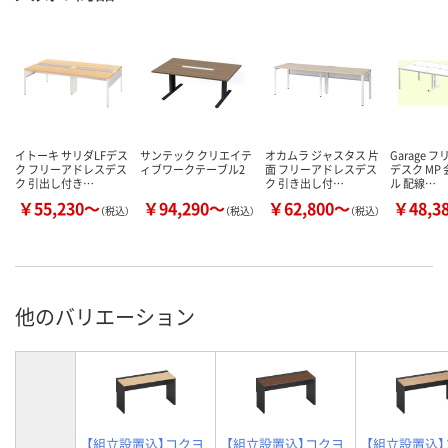
イトーキ サリダLFデス
サンテック クリエイテ
オカムラ ジャスタス 片
Garage 
ク フリーアドレスデス
ィブワークテーブル2
面 フリーアドレスデス
デスク MP
ク 引出し付き…
ク 引き出し付…
ル 配線…
￥55,230～
￥94,290～
￥62,800～
￥48,3
（税込）
（税込）
（税込）
他のバリエーション
【組立設置込】コクヨ
【組立設置込】コクヨ
【組立設置込