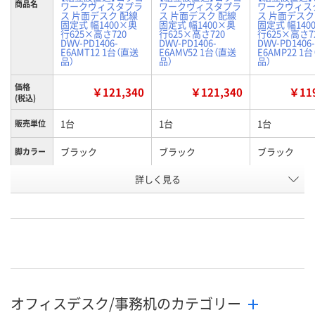
商品名
ワークヴィスタプラ
ワークヴィスタプラ
ワークヴィス
ス 片面デスク 配線
ス 片面デスク 配線
ス 片面デスク
固定式 幅1400×奥
固定式 幅1400×奥
固定式 幅140
行625×高さ720
行625×高さ720
行625×高さ7
DWV-PD1406-
DWV-PD1406-
DWV-PD1406-
E6AMT12 1台（直送
E6AMV52 1台（直送
E6AMP22 1
品）
品）
品）
価格
￥121,340
￥121,340
￥119
(税込)
1台
1台
1台
販売単位
ブラック
ブラック
ブラック
脚カラー
詳しく見る
ナチュラルオーク
ブラウンウォールナ
ラスティック
天板カラ
ー
ット
アム
お申込番
KR39772
KR39767
X316053
号
直送品
直送品
直送品
在庫
9月17日（木）まで
9月17日（木）まで
9月17日（木）
お届け日
オフィスデスク/事務机のカテゴリー