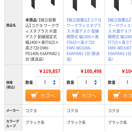
本商品：
【組立設置
【組立設置込】コクヨ
【組立設置込
込】コクヨ ワークヴ
ワークヴィスタプラ
ワークヴィス
商品名
ィスタプラス 片面
ス 片面デスク 配線
ス 片面デスク
デスク 配線固定式
開閉式 幅1000×奥
開閉式 幅100
幅1400×奥行625×
行625×高さ720
行725×高さ7
高さ720 DWV-
DWV-WD1006-
DWV-WD1007
PD1406-E6APAW2 1
E6APAW2 1台（直送
E6APAW2 1
台（直送品）
品）
品）
￥119,857
￥100,498
￥104
数量
数量
数量
価格
(税込)
カゴへ
カゴへ
カ
コクヨ
コクヨ
コクヨ
メーカー
カラーグ
ブラック系
ブラック系
ブラック系
ループ