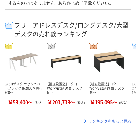
するものではありません。あらかじめご了承ください。
フリーアドレスデスク/ロングデスク/大型
デスクの売れ筋ランキング
LASHデスク ラッシュハ
【組立設置込】コクヨ
【組立設置込】コクヨ
L
ーフレッグ 幅2000×奥行
WorkVista+ 片面 デスク
WorkVista+ 両面 デスク
グ
700…
固…
開…
1
￥53,400～
￥203,733～
￥195,095～
（税込）
（税込）
（税込）
ランキングをもっと見る