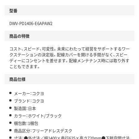
型番
DWV-PD1406-E6APAW2
商品の特徴
コスト、スピード、可変性。未来にわたって経営をサポートするワー
クステーションの決定版。配線カバーを開ける手間がなく、スピー
ディーにコンセントを差せます。配線メンテナンス時には取り外す
こともできます。
商品仕様
メーカー：コクヨ
ブランド：コクヨ
製造国：日本
カラー：ホワイト/ブラック
梱包数：1梱包
商品区分：フリーアドレスデスク
寸法：●外寸法／幅1400×奥行625×高さ720mm●下肢空間寸法