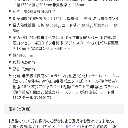
／幅1320×高さ695mm●天板厚さ／25mm
組立目安：組立設置込商品
保証期間：外観・表面仕上げ：1年、機構部・可動部：2年、構造体：3年
最大積載質量：天板：約150kg、コード受け：約5kg、配線カバー：約
5kg
その他商品仕様：●タイプ：片面タイプ●配線カバー：固定式、電
源コンセント4口タイプ●機能：アジャスター付き（床傾斜調整範
囲18mm）、電源コンセント1セット
幅：1400mm
奥行：625mm
高さ：720mm
材質：●天板：【表面材】メラミン化粧版【芯材】スチール、ハニカム
【エッジ】樹脂押出材(ABS)●脚：【エンド脚】スチール（焼付塗装）、
樹脂(ABS・PP)【アジャスター】樹脂(エラストマ)●幕板：スチール
（焼付塗装）、固定式配線カバー：スチール（焼付塗装）、コード受
け：スチール（焼付塗装）
備考（ご注意）
【返品について】お客様のご都合による返品はお受けできません。
ご購入の際は、ご利用ガイド「
ご利用ガイド
」を必ずご確認の上、お