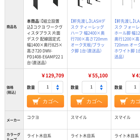
本商品：
【組立設置
【軒先渡し】LASHデ
【軒先渡し】LA
込】コクヨ ワークヴ
スク ティーレッグ
スク フォー
商品名
ィスタプラス 片面
ハーフ 幅2400×奥
ホール脚 幅12
デスク 配線固定式
行700×高さ720mm
奥行1200×
幅1400×奥行825×
オーク天板/ブラッ
720mm オー
高さ720 DWV-
ク脚 1台（直送品）
ホワイト脚 1
PD1408-E6AMP22 1
送品）
台（直送品）
￥129,709
￥55,100
￥41
数量
数量
数量
価格
(税込)
カゴへ
カゴへ
カ
コクヨ
スマイル
スマイル
メーカー
カラーグ
ライト木目系
ライト木目系
ライト木目系
ループ