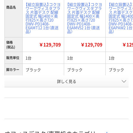
【組立設置込】コクヨ
【組立設置込】コクヨ
【組立設置込
商品名
ワークヴィスタプラ
ワークヴィスタプラ
ワークヴィス
ス 片面デスク 配線
ス 片面デスク 配線
ス 片面デスク
固定式 幅1400×奥
固定式 幅1400×奥
固定式 幅140
行825×高さ720
行825×高さ720
行825×高さ7
DWV-PD1408-
DWV-PD1408-
DWV-PD1408-
E6AMT12 1台（直送
E6AMV52 1台（直送
E6APAW2 1
品）
品）
品）
価格
￥129,709
￥129,709
￥129
(税込)
1台
1台
1台
販売単位
ブラック
ブラック
ブラック
脚カラー
詳しく見る
ナチュラルオーク
ブラウンウォールナ
ホワイト
天板カラ
ー
ット
お申込番
KR39779
KR39776
X316098
号
直送品
直送品
直送品
在庫
9月16日（水）まで
9月16日（水）まで
9月16日（水）
お届け日