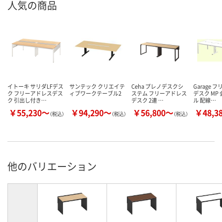
人気の商品
イトーキ サリダLFデス
サンテック クリエイテ
Ceha プレノデスクシ
Garage 
ク フリーアドレスデス
ィブワークテーブル2
ステム フリーアドレス
デスク MP
ク 引出し付き…
デスク 2連 …
ル 配線…
￥55,230～
￥94,290～
￥56,800～
￥48,3
（税込）
（税込）
（税込）
他のバリエーション