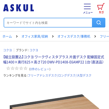
カゴ
メニュー
ホーム
オフィス家具/収納
オフィスデスク/事務机
フリー
コクヨ
ブランド：
コクヨ
【組立設置込】コクヨ ワークヴィスタプラス 片面デスク 配線固定式
幅1400×奥行825×高さ720 DWV-PD1408-E6AMP22 1台（直送品）
（
0
件のレビュー
）
ランキングを見る：
フリーアドレスデスク/ロングデスク/大型デスク