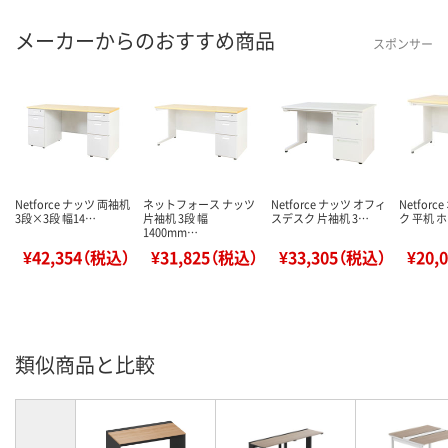
メーカーからのおすすめ商品
スポンサー
Netforce ナッツ 両袖机
ネットフォース ナッツ
Netforce ナッツ オフィ
Netfor
3段×3段 幅14…
片袖机 3段 幅
スデスク 片袖机 3…
ク 平机 
1400mm…
¥42,354（税込）
¥31,825（税込）
¥33,305（税込）
¥20,
類似商品と比較