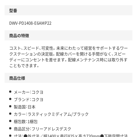
型番
DWV-PD1408-E6AMP22
商品の特徴
コスト、スピード、可変性。未来にわたって経営をサポートするワー
クステーションの決定版。配線カバーを開ける手間がなく、スピー
ディーにコンセントを差せます。配線メンテナンス時には取り外す
こともできます。
商品仕様
メーカー：コクヨ
ブランド：コクヨ
製造国：日本
カラー：ラスティックミディアム/ブラック
梱包数：1梱包
商品区分：フリーアドレスデスク
寸法：●外寸法／幅1400×奥行825×高さ720mm●下肢空間寸法