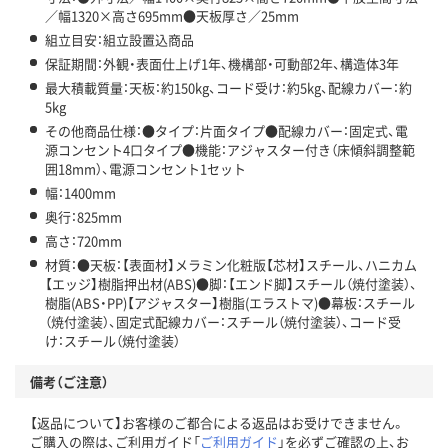
／幅1320×高さ695mm●天板厚さ／25mm
組立目安：組立設置込商品
保証期間：外観・表面仕上げ1年、機構部・可動部2年、構造体3年
最大積載質量：天板：約150kg、コード受け：約5kg、配線カバー：約
5kg
その他商品仕様：●タイプ：片面タイプ●配線カバー：固定式、電
源コンセント4口タイプ●機能：アジャスター付き（床傾斜調整範
囲18mm）、電源コンセント1セット
幅：1400mm
奥行：825mm
高さ：720mm
材質：●天板：【表面材】メラミン化粧版【芯材】スチール、ハニカム
【エッジ】樹脂押出材(ABS)●脚：【エンド脚】スチール（焼付塗装）、
樹脂(ABS・PP)【アジャスター】樹脂(エラストマ)●幕板：スチール
（焼付塗装）、固定式配線カバー：スチール（焼付塗装）、コード受
け：スチール（焼付塗装）
備考（ご注意）
【返品について】お客様のご都合による返品はお受けできません。
ご購入の際は、ご利用ガイド「
ご利用ガイド
」を必ずご確認の上、お