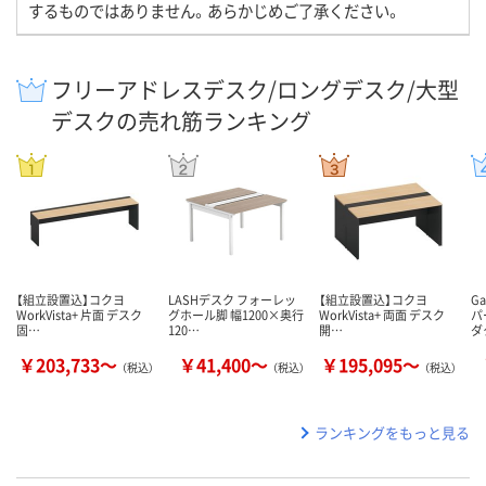
するものではありません。あらかじめご了承ください。
フリーアドレスデスク/ロングデスク/大型
デスクの売れ筋ランキング
【組立設置込】コクヨ
LASHデスク フォーレッ
【組立設置込】コクヨ
G
WorkVista+ 片面 デスク
グホール脚 幅1200×奥行
WorkVista+ 両面 デスク
パ
固…
120…
開…
ダ
￥203,733～
￥41,400～
￥195,095～
（税込）
（税込）
（税込）
ランキングをもっと見る