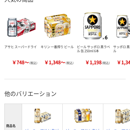
アサヒ スーパードライ
キリン 一番搾り ビール
ビール サッポロ 黒ラベ
サッポロ 黒
ル 缶 250ml 6本
ル
￥748～
￥1,348～
￥1,198
￥1,3
（税込）
（税込）
（税込）
他のバリエーション
商品名