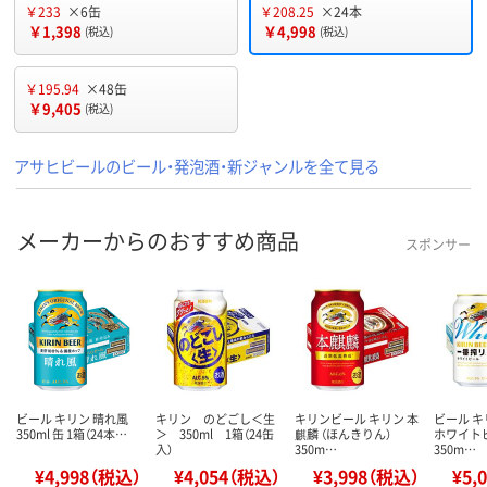
￥233
×6缶
￥208.25
×24本
￥1,398
￥4,998
(税込)
(税込)
￥195.94
×48缶
￥9,405
(税込)
アサヒビールのビール・発泡酒・新ジャンルを全て見る
メーカーからのおすすめ商品
スポンサー
ビール キリン 晴れ風
キリン のどごし＜生
キリンビール キリン 本
ビール 
350ml 缶 1箱（24本…
＞ 350ml 1箱（24缶
麒麟 （ほんきりん）
ホワイト
入）
350m…
350m…
¥4,998（税込）
¥4,054（税込）
¥3,998（税込）
¥5,