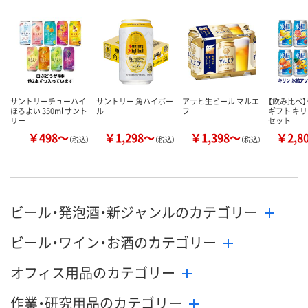
カゴへ
カゴへ
カ
サントリーチューハイ
サントリー 角ハイボー
アサヒ生ビール マルエ
【飲み比べ
ほろよい 350ml サント
ル
フ
ギフト キリ
リー
セット
￥498～
￥1,298～
￥1,398～
￥2,8
（税込）
（税込）
（税込）
ビール・発泡酒・新ジャンルのカテゴリー
ビール・ワイン・お酒のカテゴリー
オフィス用品のカテゴリー
作業・研究用品のカテゴリー