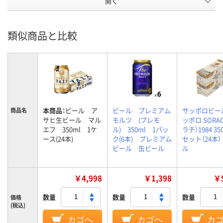
開く
類似商品と比較
本商品：
ビール ア
ビール プレミアム
サッポロビー
商品名
サヒ生ビール マル
モルツ (プレモ
ッポロ SORAC
エフ 350ml 1ケ
ル) 350ml 1パッ
ラチ）1984 350
ース(24本)
ク(6本) プレミアム
セット（24本）
ビール 缶ビール
ル
￥4,998
￥1,398
￥5
数量
数量
数量
価格
(税込)
カゴへ
カゴへ
カ