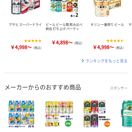
アサヒ スーパードライ
ビール ビール類 飲み比べ
キリン 一番搾り ビール
サ
納会 打ち上げ パーティ
￥4,898～
（税込）
￥4,998～
￥4,998～
（税込）
（税込）
ランキングをもっと見る
メーカーからのおすすめ商品
スポンサー