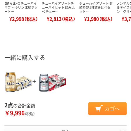
【飲み比べ】チューハイ
チューハイアソートチ
チューハイ アソート 麒
ノンアル
ギフト キリン 氷結アソ
ューハイセット 飲み比
麟特製 5種飲み比べセ
ルテイス
ート…
べ チュー…
ット …
ン グリ
¥2,998（税込）
¥2,813（税込）
¥1,980（税込）
¥3,
一緒に購入する
2点
の合計金額
カゴへ
￥9,996
（税込）