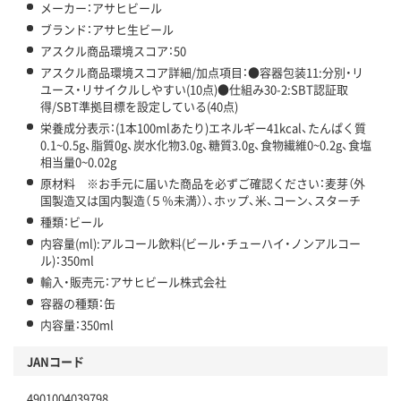
メーカー：アサヒビール
ブランド：アサヒ生ビール
アスクル商品環境スコア：50
アスクル商品環境スコア詳細/加点項目：●容器包装11:分別・リ
ユース・リサイクルしやすい(10点)●仕組み30-2:SBT認証取
得/SBT準拠目標を設定している(40点)
栄養成分表示：(1本100mlあたり)エネルギー41kcal、たんぱく質
0.1~0.5g、脂質0g、炭水化物3.0g、糖質3.0g、食物繊維0~0.2g、食塩
相当量0~0.02g
原材料 ※お手元に届いた商品を必ずご確認ください：麦芽（外
国製造又は国内製造（５％未満））、ホップ、米、コーン、スターチ
種類：ビール
内容量(ml):アルコール飲料(ビール・チューハイ・ノンアルコー
ル)：350ml
輸入・販売元：アサヒビール株式会社
容器の種類：缶
内容量：350ml
JANコード
4901004039798