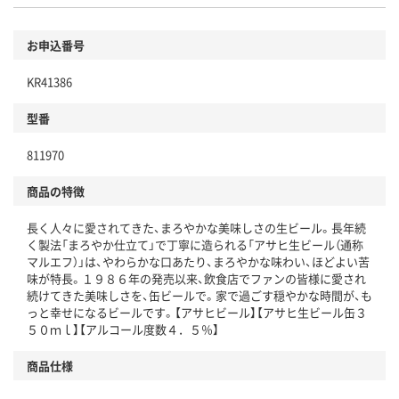
環境に配慮した材料を使用
商品
お申込番号
本体
省資源・省エネ・節水
KR41386
分別・リサイクルしやすい設計
型番
独自の回収スキームがある
仕組
811970
アスクルで資源循環している
商品の特徴
温室効果ガスなどの削減
長く人々に愛されてきた、まろやかな美味しさの生ビール。長年続
この商品の環境配慮ポイントです。下記商品詳細「
く製法「まろやか仕立て」で丁寧に造られる「アサヒ生ビール（通称
アスクル商品環境スコア詳細／加点項目
」で確認できます。
マルエフ）」は、やわらかな口あたり、まろやかな味わい、ほどよい苦
味が特長。１９８６年の発売以来、飲食店でファンの皆様に愛され
続けてきた美味しさを、缶ビールで。家で過ごす穏やかな時間が、も
っと幸せになるビールです。【アサヒビール】【アサヒ生ビール缶３
５０ｍｌ】【アルコール度数４．５％】
商品仕様