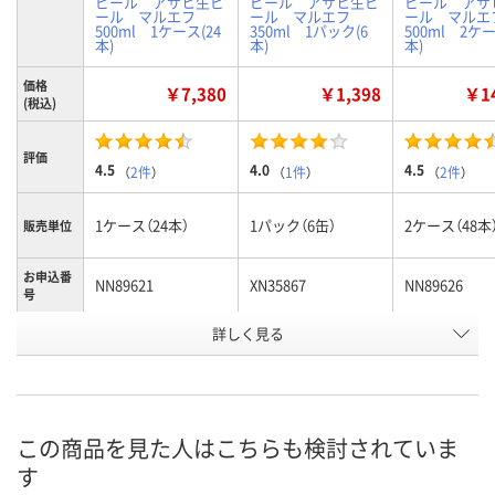
ビール アサヒ生ビ
ビール アサヒ生ビ
ビール アサ
ール マルエフ
ール マルエフ
ール マル
500ml 1ケース(24
350ml 1パック(6
500ml 2ケー
本)
本)
本)
価格
￥7,380
￥1,398
￥14
(税込)
評価
4.5
4.0
4.5
（
2件
）
（
1件
）
（
2件
）
1ケース（24本）
1パック（6缶）
2ケース（48本
販売単位
お申込番
NN89621
XN35867
NN89626
号
詳しく見る
入荷待ち
あり
入荷待ち
在庫
ご注文後、お届けに
ご注文後、お
ついてご連絡いたし
8月11日（火）
ついてご連絡
お届け日
ます
ます
この商品を見た人はこちらも検討されていま
す
数量
数量
数量