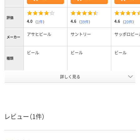
評価
4.0
4.6
4.6
（
1件
）
（
39件
）
（
20件
）
アサヒビール
サントリー
サッポロビー
メーカー
ビール
ビール
ビール
種類
Alc.含有
詳しく見る
4～8％未満
4～8％未満
4～8％未満
量（％）
アスクル
商品環境
50
50
スコア
レビュー（1件）