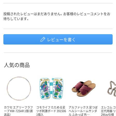
投稿されたレビューはまだありません。お客様のレビューコメントをお
待ちしています。
レビューを書く
人気の商品
カワセ エアリーフラフ
コモライフ たためる足
アルファックス 足つぼ
エレコム コ
ープ KW-725AR 1個（直
ツボ刺激ボード 391506
ヘルシールームサンダ
圧代用器 
送品）
1個入
ル ふみっぱ 外…
2Way仕様