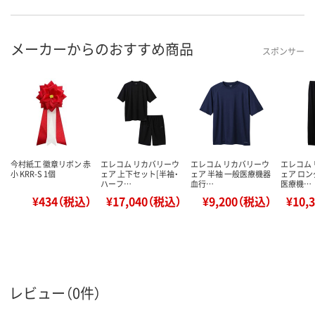
メーカーからのおすすめ商品
スポンサー
今村紙工 徽章リボン 赤
エレコム リカバリーウ
エレコム リカバリーウ
エレコム
小 KRR-S 1個
ェア 上下セット[半袖・
ェア 半袖 一般医療機器
ェア ロン
ハーフ…
血行…
医療機…
¥434（税込）
¥17,040（税込）
¥9,200（税込）
¥10,
レビュー（0件）