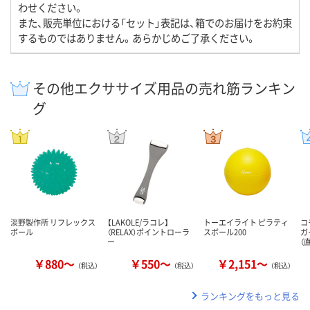
わせください。
また、販売単位における「セット」表記は、箱でのお届けをお約束
するものではありません。あらかじめご了承ください。
その他エクササイズ用品の売れ筋ランキン
グ
淡野製作所 リフレックス
【LAKOLE/ラコレ】
トーエイライト ピラティ
コ
ボール
（RELAX）ポイントローラ
スボール200
ガ
ー
（
￥880～
￥550～
￥2,151～
（税込）
（税込）
（税込）
ランキングをもっと見る